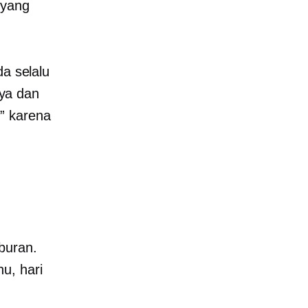
 yang
da selalu
ya dan
” karena
buran.
u, hari