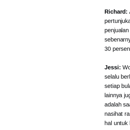
Richard:
pertunjuk
penjualan 
sebenarny
30 persen
Jessi:
Wow
selalu be
setiap bu
lainnya ju
adalah sa
nasihat r
hal untuk 