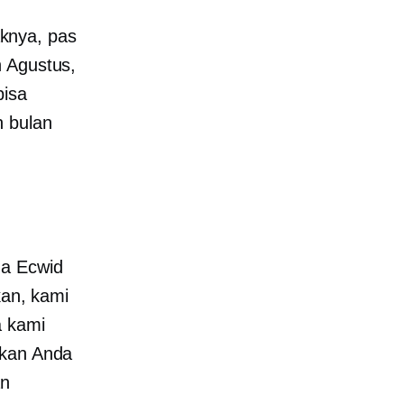
knya, pas
n Agustus,
bisa
h bulan
na Ecwid
an,
kami
a kami
ikan Anda
an