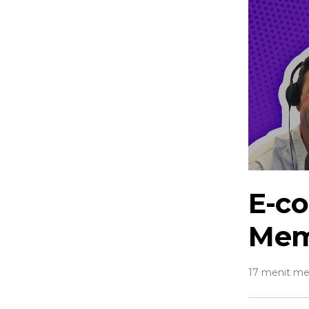
E-c
Mem
17 menit m