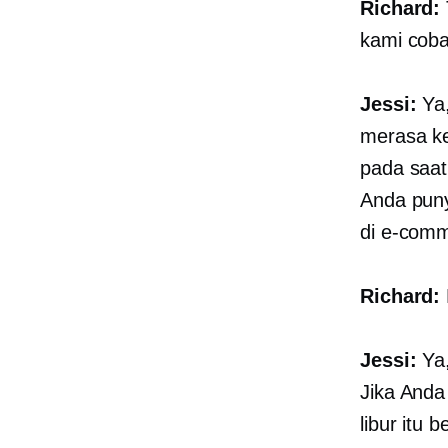
Richard:
kami coba
Jessi:
Ya,
merasa k
pada saat
Anda puny
di
e-comm
Richard:
Jessi:
Ya,
Jika Anda
libur itu 