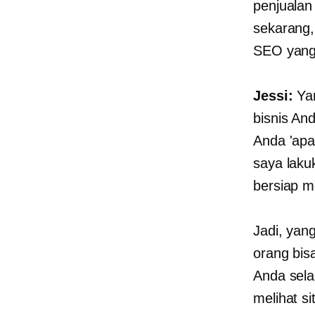
penjualan
sekarang,
SEO yang
Jessi:
Yan
bisnis An
Anda 'apa 
saya lakuk
bersiap m
Jadi, yan
orang bis
Anda sela
melihat s