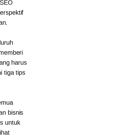
n SEO
erspektif
an.
luruh
n memberi
yang harus
 tiga tips
semua
an bisnis
s untuk
ihat