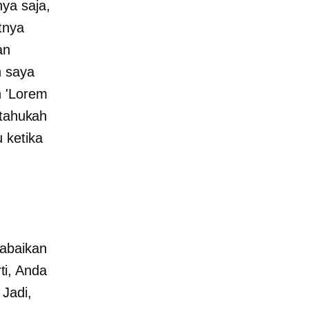
ya saja,
tnya
an
h saya
n 'Lorem
 tahukah
 ketika
iabaikan
i, Anda
Jadi,