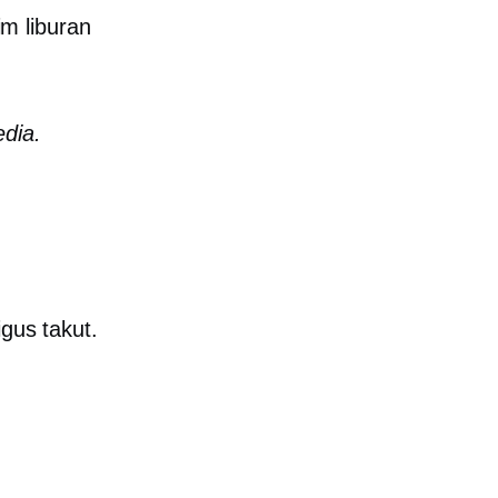
m liburan
edia.
igus takut.