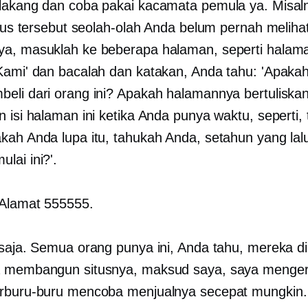
lakang dan coba pakai kacamata pemula ya. Misaln
situs tersebut seolah-olah Anda belum pernah meliha
a, masuklah ke beberapa halaman, seperti halam
Kami' dan bacalah dan katakan, Anda tahu: 'Apaka
eli dari orang ini? Apakah halamannya bertuliska
n isi halaman ini ketika Anda punya waktu, seperti,
kah Anda lupa itu, tahukah Anda, setahun yang lalu
lai ini?'.
Alamat 555555.
 saja. Semua orang punya ini, Anda tahu, mereka d
 membangun situsnya, maksud saya, saya mengert
rburu-buru mencoba menjualnya secepat mungkin. 