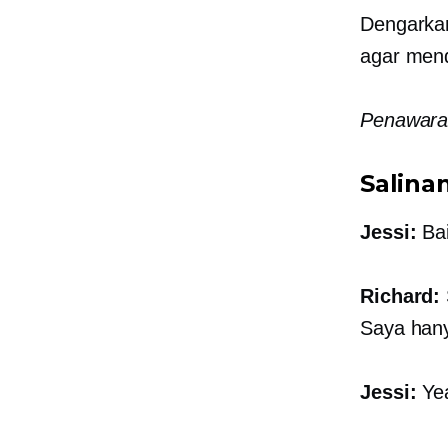
Dengarka
agar men
Penawaran
Salina
Jessi:
Bai
Richard:
Saya hany
Jessi:
Ye