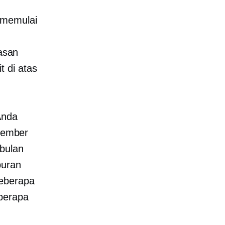
 memulai
%
iasan
 di atas
nda
esember
-bulan
iburan
beberapa
eberapa