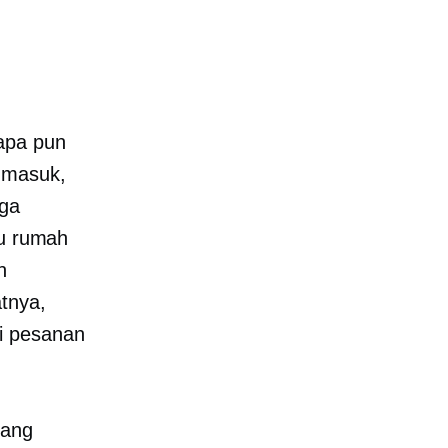
apa pun
 masuk,
iga
au rumah
n
tnya,
i pesanan
yang