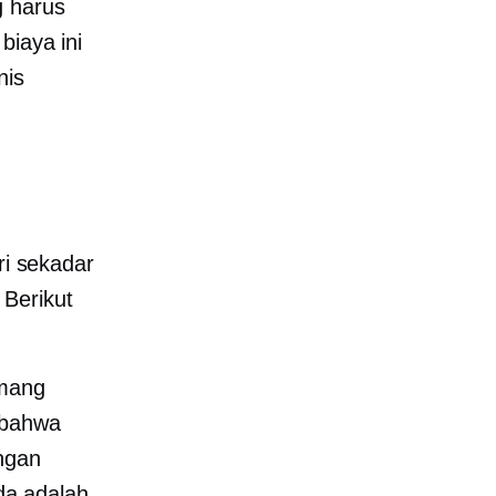
g harus
biaya ini
nis
ri sekadar
Berikut
emang
t bahwa
engan
da adalah