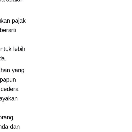
ukan pajak
berarti
ntuk lebih
da.
ahan yang
apapun
 cedera
hayakan
orang
Anda dan