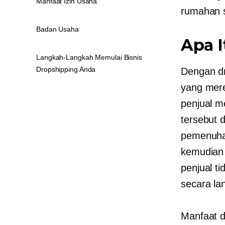
Manfaat Izin Usaha
rumahan s
Badan Usaha
Apa I
Langkah-Langkah Memulai Bisnis
Dropshipping Anda
Dengan dr
yang mere
penjual m
tersebut 
pemenuhan
kemudian 
penjual t
secara l
Manfaat da