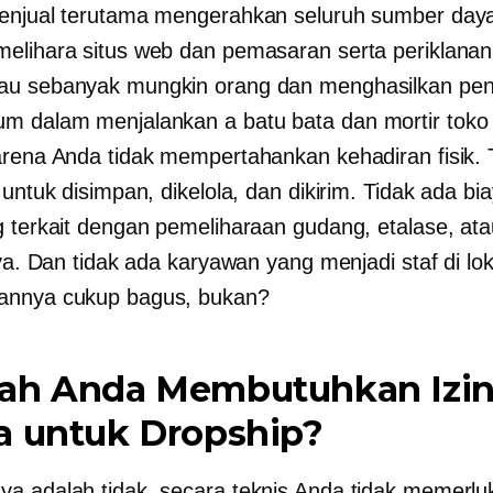
enjual terutama mengerahkan seluruh sumber day
elihara situs web dan pemasaran serta periklanan
u sebanyak mungkin orang dan menghasilkan pen
um dalam menjalankan a
batu bata dan mortir
toko 
arena Anda tidak mempertahankan kehadiran fisik. 
 untuk disimpan, dikelola, dan dikirim. Tidak ada bia
g terkait dengan pemeliharaan gudang, etalase, ata
nya. Dan tidak ada karyawan yang menjadi staf di loka
annya cukup bagus, bukan?
ah Anda Membutuhkan Izi
a untuk Dropship?
a adalah tidak, secara teknis Anda tidak memerluk