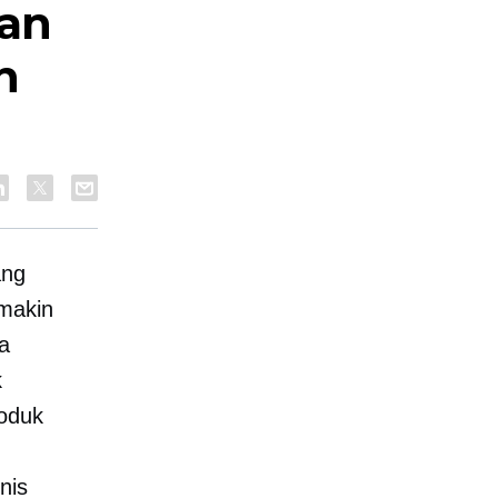
an
n
ang
emakin
a
k
roduk
nis