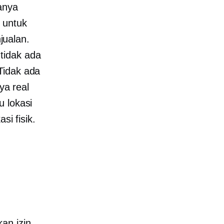
anya
 untuk
jualan.
tidak ada
Tidak ada
ya real
u lokasi
si fisik.
n
an izin