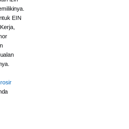
milikinya.
ntuk EIN
Kerja,
mor
an
ualan
nya.
rosir
nda