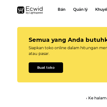
Bán
Quản lý
Khuyế
Semua yang Anda butuhka
Siapkan toko online dalam hitungan menit
atau pasar.
Buat toko
‹ Ke halam