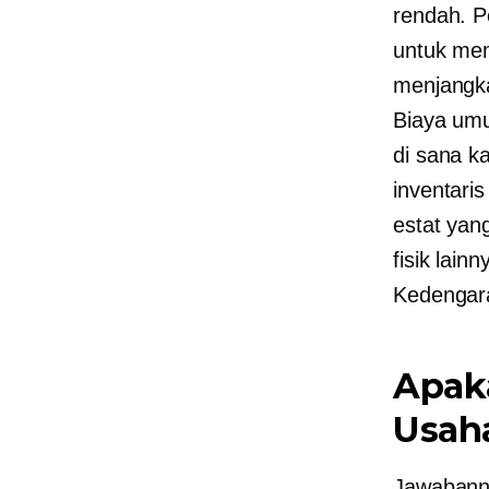
rendah. P
untuk mem
menjangka
Biaya um
di sana k
inventaris
estat yan
fisik lain
Kedengar
Apak
Usah
Jawabanny