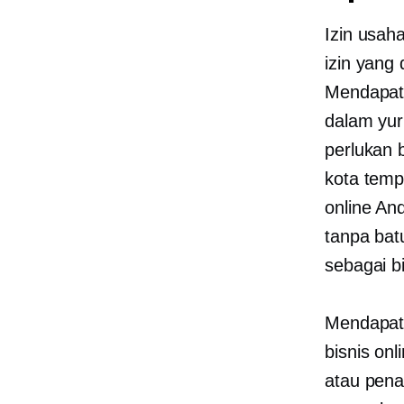
Izin usaha
izin yang
Mendapatk
dalam yuri
perlukan 
kota temp
online An
tanpa
bat
sebagai b
Mendapat
bisnis onl
atau pena