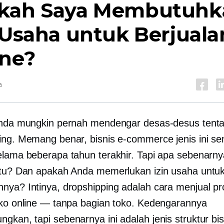
kah Saya Membutuhk
 Usaha untuk Berjuala
ine?
a
Anda mungkin pernah mendengar desas-desus tent
ing. Memang benar, bisnis e-commerce jenis ini s
elama beberapa tahun terakhir. Tapi apa sebenarny
itu? Dan apakah Anda memerlukan izin usaha untu
nya? Intinya, dropshipping adalah cara menjual p
oko online — tanpa bagian toko. Kedengarannya
gkan, tapi sebenarnya ini adalah jenis struktur bis