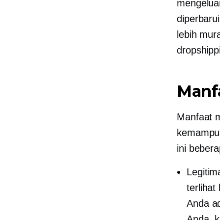
mengeluar
diperbaru
lebih mur
dropshipp
Manfa
Manfaat me
kemampuan
ini bebera
Legitim
terliha
Anda ad
Anda, 