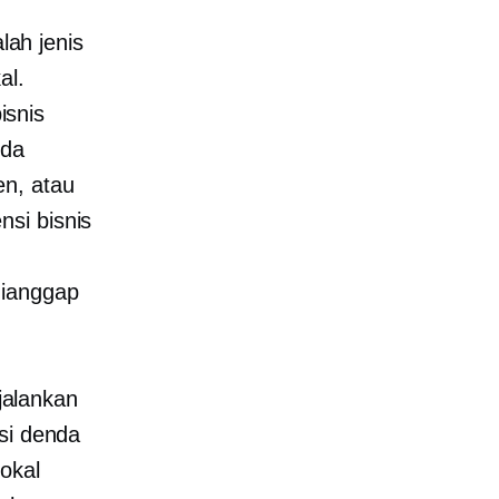
lah jenis
al.
isnis
nda
en, atau
si bisnis
dianggap
jalankan
si denda
okal