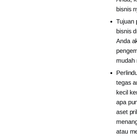
bisnis n
Tujuan 
bisnis d
Anda ak
pengemb
mudah m
Perlind
tegas a
kecil k
apa pu
aset pr
menangg
atau me