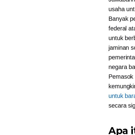
usaha unt
Banyak p
federal a
untuk ber
jaminan s
pemerint
negara ba
Pemasok y
kemungkin
untuk ba
secara sig
Apa i