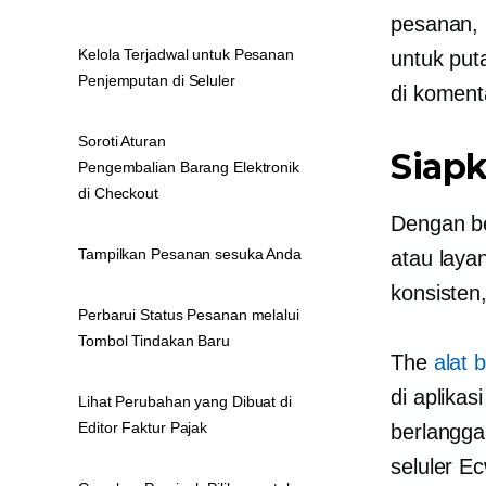
pesanan, 
Kelola Terjadwal untuk Pesanan
untuk put
Penjemputan di Seluler
di koment
Soroti Aturan
Siapk
Pengembalian Barang Elektronik
di Checkout
Dengan
b
Tampilkan Pesanan sesuka Anda
atau laya
konsisten
Perbarui Status Pesanan melalui
Tombol Tindakan Baru
The
alat 
di aplika
Lihat Perubahan yang Dibuat di
Editor Faktur Pajak
berlangga
seluler E