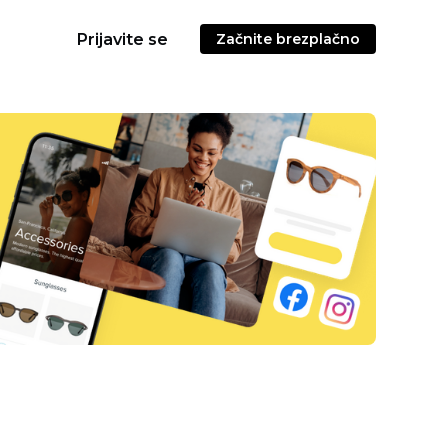
Prijavite se
Začnite brezplačno