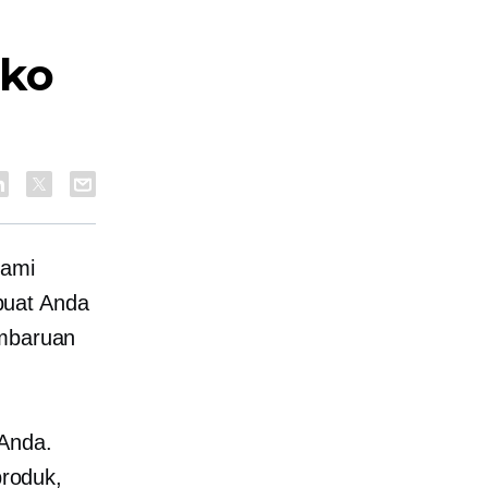
oko
kami
buat Anda
embaruan
 Anda.
roduk,