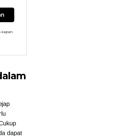
an
n kapan
dalam
ejap
rlu
 Cukup
da dapat