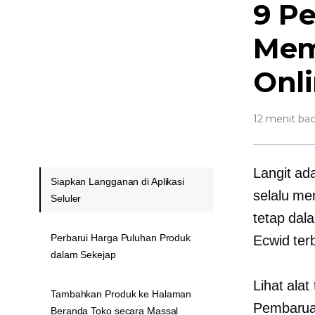
9 P
Mem
Onl
12 menit ba
Langit ad
Siapkan Langganan di Aplikasi
selalu m
Seluler
tetap dal
Perbarui Harga Puluhan Produk
Ecwid ter
dalam Sekejap
Lihat ala
Tambahkan Produk ke Halaman
Pembarua
Beranda Toko secara Massal