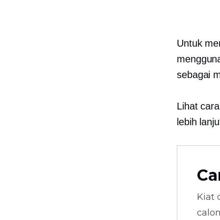
Untuk men
menggunak
sebagai m
Lihat car
lebih lan
Ca
Kiat 
calo