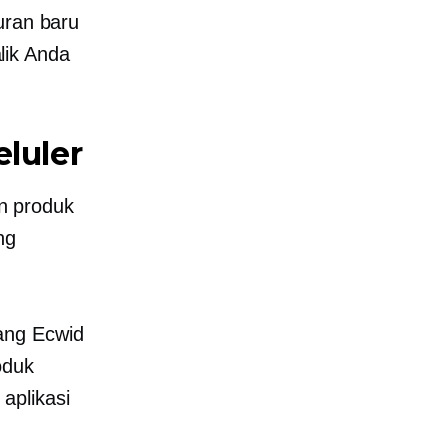
uran baru
lik Anda
luler
n produk
ng
ang Ecwid
oduk
aplikasi