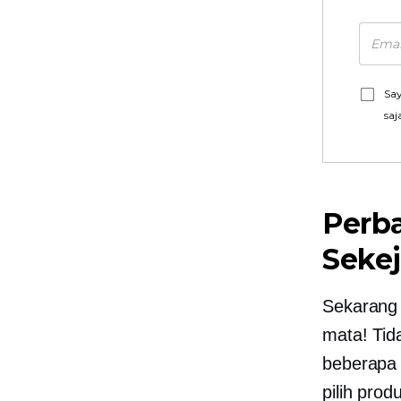
Say
saj
Perb
Seke
Sekarang
mata! Tid
beberapa 
pilih pro