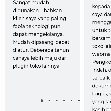
Sangat mudah
kepada 
digunakan – bahkan
saya da
klien saya yang paling
mengg
fobia teknologi pun
untuk t
dapat mengelolanya.
bersam
Mudah dipasang, cepat
toko la
diatur. Beberapa tahun
webmas
cahaya lebih maju dari
Pengko
plugin toko lainnya.
indah,
terbaik 
dokume
bagus, 
yang fa
kasih b