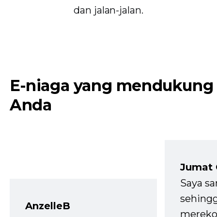
dan jalan-jalan.
E-niaga yang mendukung
Anda
Jumat
Saya sa
sehingg
AnzelleB
mereko