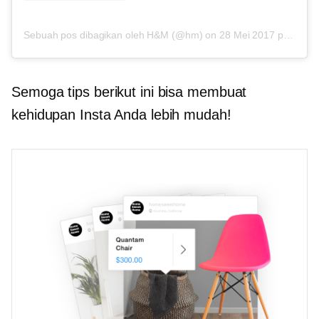
Sebuah pos dibagikan oleh H&M (@hm)
on
28 Mei 2017 pukul 1:13 PDT
Semoga tips berikut ini bisa membuat
kehidupan Insta Anda lebih mudah!