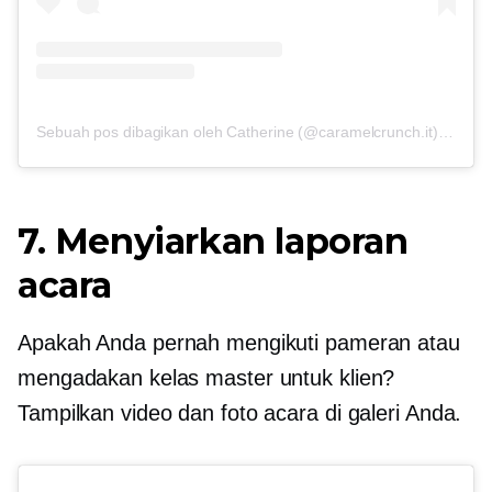
Sebuah pos dibagikan oleh Catherine (@caramelcrunch.it)
on
6 J
7. Menyiarkan laporan
acara
Apakah Anda pernah mengikuti pameran atau
mengadakan kelas master untuk klien?
Tampilkan video dan foto acara di galeri Anda.