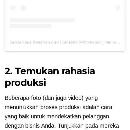
Sebuah pos dibagikan oleh Homebird (@homebird_interiors)
on
2
2. Temukan rahasia
produksi
Beberapa foto (dan juga video) yang
menunjukkan proses produksi adalah cara
yang baik untuk mendekatkan pelanggan
dengan bisnis Anda. Tunjukkan pada mereka