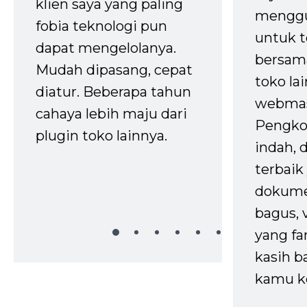
klien saya yang paling
mengg
fobia teknologi pun
untuk t
dapat mengelolanya.
bersam
Mudah dipasang, cepat
toko la
diatur. Beberapa tahun
webmas
cahaya lebih maju dari
Pengko
plugin toko lainnya.
indah,
terbaik 
dokume
bagus, 
yang fa
kasih b
kamu k