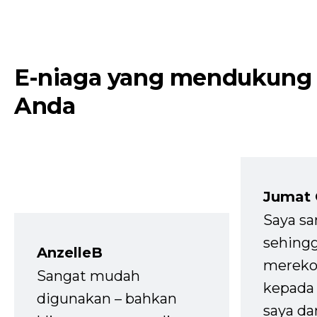
E-niaga yang mendukung
Anda
Jumat
Saya sa
sehingg
AnzelleB
mereko
Sangat mudah
kepada 
digunakan – bahkan
saya da