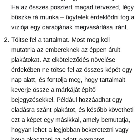
Ha az összes posztert magad tervezed, légy
büszke rá
munka – ügyfelek
érdeklődni fog a
víziója egy darabjának megvásárlása iránt.
Töltse fel a tartalmat. Most meg kell
mutatnia az embereknek az éppen árult
plakátokat. Az elköteleződés növelése
érdekében ne töltse fel az összes képét egy
nap alatt, és fontolja meg, hogy tartalmait
keverje össze a márkáját építő
bejegyzésekkel. Például hozzáadhat egy
eladásra szánt plakátot, és később követheti
ezt a képet egy másikkal, amely bemutatja,
hogyan lehet a legjobban bekeretezni vagy
hova akasztani az adott nyomatot.