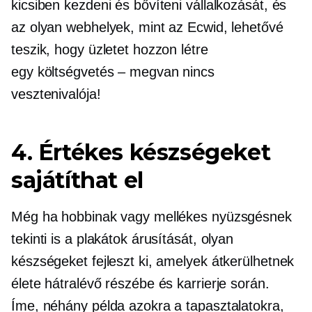
kicsiben kezdeni és bővíteni vállalkozását, és
az olyan webhelyek, mint az Ecwid, lehetővé
teszik, hogy üzletet hozzon létre
egy
költségvetés – megvan
nincs
vesztenivalója!
4. Értékes készségeket
sajátíthat el
Még ha hobbinak vagy mellékes nyüzsgésnek
tekinti is a plakátok árusítását, olyan
készségeket fejleszt ki, amelyek átkerülhetnek
élete hátralévő részébe és karrierje során.
Íme, néhány példa azokra a tapasztalatokra,