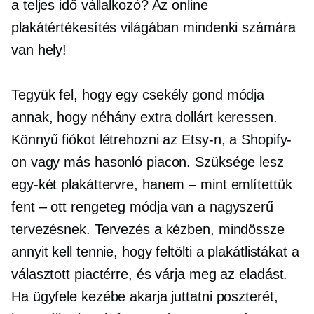
a
teljes idő
vállalkozó? Az online
plakátértékesítés világában mindenki számára
van hely!
Tegyük fel, hogy egy
csekély gond
módja
annak, hogy néhány extra dollárt keressen.
Könnyű fiókot létrehozni az Etsy-n, a Shopify-
on vagy más hasonló piacon. Szüksége lesz
egy-két plakáttervre,
hanem – mint
említettük
fent – ​​ott
rengeteg módja van a nagyszerű
tervezésnek. Tervezés a kézben, mindössze
annyit kell tennie, hogy feltölti a plakátlistákat a
választott piactérre, és várja meg az eladást.
Ha ügyfele kezébe akarja juttatni poszterét,