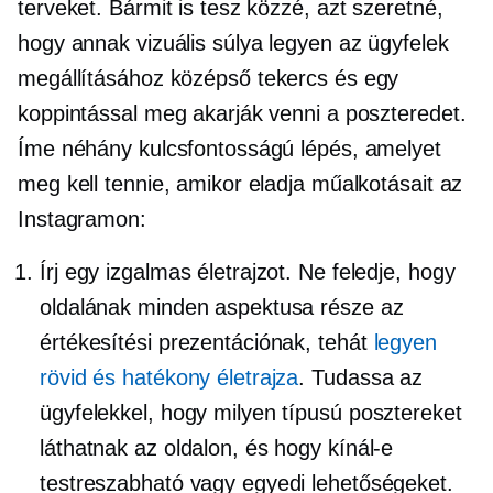
terveket. Bármit is tesz közzé, azt szeretné,
hogy annak vizuális súlya legyen az ügyfelek
megállításához
középső tekercs
és egy
koppintással meg akarják venni a poszteredet.
Íme néhány kulcsfontosságú lépés, amelyet
meg kell tennie, amikor eladja műalkotásait az
Instagramon:
Írj egy izgalmas életrajzot. Ne feledje, hogy
oldalának minden aspektusa része az
értékesítési prezentációnak, tehát
legyen
rövid és hatékony életrajza
. Tudassa az
ügyfelekkel, hogy milyen típusú posztereket
láthatnak az oldalon, és hogy kínál-e
testreszabható vagy egyedi lehetőségeket.