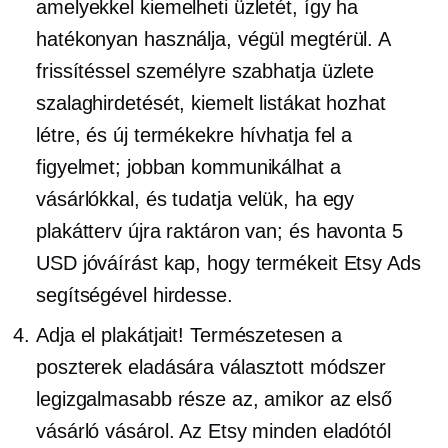
amelyekkel kiemelheti üzletét, így ha
hatékonyan használja, végül megtérül. A
frissítéssel személyre szabhatja üzlete
szalaghirdetését, kiemelt listákat hozhat
létre, és új termékekre hívhatja fel a
figyelmet; jobban kommunikálhat a
vásárlókkal, és tudatja velük, ha egy
plakátterv újra raktáron van; és havonta 5
USD jóváírást kap, hogy termékeit Etsy Ads
segítségével hirdesse.
Adja el plakátjait! Természetesen a
poszterek eladására választott módszer
legizgalmasabb része az, amikor az első
vásárló vásárol. Az Etsy minden eladótól