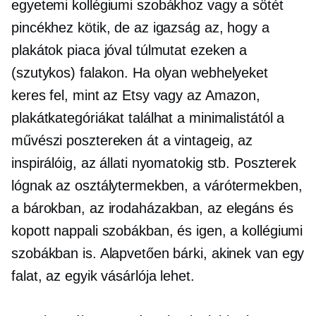
egyetemi kollégiumi szobákhoz vagy a sötét
pincékhez kötik, de az igazság az, hogy a
plakátok piaca jóval túlmutat ezeken a
(szutykos) falakon. Ha olyan webhelyeket
keres fel, mint az Etsy vagy az Amazon,
plakátkategóriákat találhat a minimalistától a
művészi posztereken át a vintageig, az
inspirálóig, az állati nyomatokig stb. Poszterek
lógnak az osztálytermekben, a várótermekben,
a bárokban, az irodaházakban, az elegáns és
kopott nappali szobákban, és igen, a kollégiumi
szobákban is. Alapvetően bárki, akinek van egy
falat, az egyik vásárlója lehet.