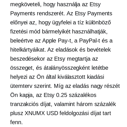
megköveteli, hogy használja az Etsy
Payments rendszerét. Az Etsy Payments
előnyei az, hogy ügyfelei a tíz különböző
fizetési mód bármelyikét használhatják,
beleértve az Apple Pay-t, a PayPal-t és a
hitelkártyáikat. Az eladások és bevételek
beszedésekor az Etsy megtartja az
összeget, és átalányösszegként letétbe
helyezi az Ön által kiválasztott kiadási
ütemterv szerint. Míg az eladás nagy részét
Ön kapja, az Etsy 0.25 százalékos
tranzakciós díjat, valamint három százalék
plusz XNUMX USD feldolgozási díjat tart
fenn.