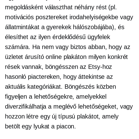
megoldásként választhat néhány rést (pl.
motivációs posztereket irodahelyiségekbe vagy
állatmintákat a gyerekek hálószobájába), és
élesíthet az ilyen érdeklődésű ügyfelek
számára. Ha nem vagy biztos abban, hogy az
üzletet árusító online plakáton milyen konkrét
rések vannak, böngésszen az Etsy-hoz
hasonló piactereken, hogy áttekintse az
aktuális kategóriákat. Böngészés közben
figyeljen a lehetőségekre, amelyekkel
diverzifikálhatja a meglévő lehetőségeket, vagy
hozzon létre egy új típusú plakátot, amely
betölt egy lyukat a piacon.