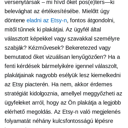
versenytársak – mi
hívd őket
pos(e)ters—ki
belevághat az értékesítésébe. Mielőtt úgy
döntene
eladni az Etsy-n
, fontos átgondolni,
mitől tűnnek ki plakátjai. Az ügyfél által
választott képekkel vagy szavakkal személyre
szabják? Kézművesek? Bekeretezed vagy
bemutatod őket vizuálisan lenyűgözően? Ha a
fenti kérdések bármelyikére igennel válaszolt,
plakátjainak nagyobb esélyük lesz kiemelkedni
az Etsy piacterén. Ha nem, akkor érdemes
stratégiát kidolgoznia, amellyel meggyőzheti az
ügyfeleket arról, hogy az Ön plakátja a legjobb
elérhető megoldás. Az Etsy-n való megjelenés
folyamatát néhány kulcsfontosságú lépésre