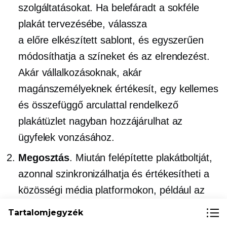
szolgáltatásokat. Ha belefáradt a sokféle
plakát tervezésébe, válassza
a
előre elkészített
sablont, és egyszerűen
módosíthatja a színeket és az elrendezést.
Akár vállalkozásoknak, akár
magánszemélyeknek értékesít, egy kellemes
és összefüggő arculattal rendelkező
plakátüzlet nagyban hozzájárulhat az
ügyfelek vonzásához.
Megosztás
. Miután felépítette plakátboltját,
azonnal szinkronizálhatja és értékesítheti a
közösségi média platformokon, például az
Instagramon és a Facebookon. Amikor
Tartalomjegyzék
összekapcsolja üzletét egy Instagram-