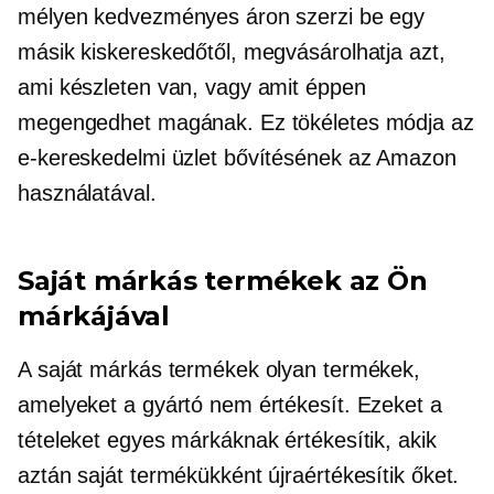
mélyen kedvezményes áron szerzi be egy
másik kiskereskedőtől, megvásárolhatja azt,
ami készleten van, vagy amit éppen
megengedhet magának. Ez tökéletes módja az
e-kereskedelmi üzlet bővítésének az Amazon
használatával.
Saját márkás termékek az Ön
márkájával
A saját márkás termékek olyan termékek,
amelyeket a gyártó nem értékesít. Ezeket a
tételeket egyes márkáknak értékesítik, akik
aztán saját termékükként újraértékesítik őket.