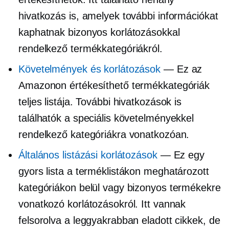
hivatkozás is, amelyek további információkat
kaphatnak bizonyos korlátozásokkal
rendelkező termékkategóriákról.
Követelmények és korlátozások
— Ez az
Amazonon értékesíthető termékkategóriák
teljes listája. További hivatkozások is
találhatók a speciális követelményekkel
rendelkező kategóriákra vonatkozóan.
Általános listázási korlátozások
— Ez egy
gyors lista a terméklistákon meghatározott
kategóriákon belül vagy bizonyos termékekre
vonatkozó korlátozásokról. Itt vannak
felsorolva a leggyakrabban eladott cikkek, de