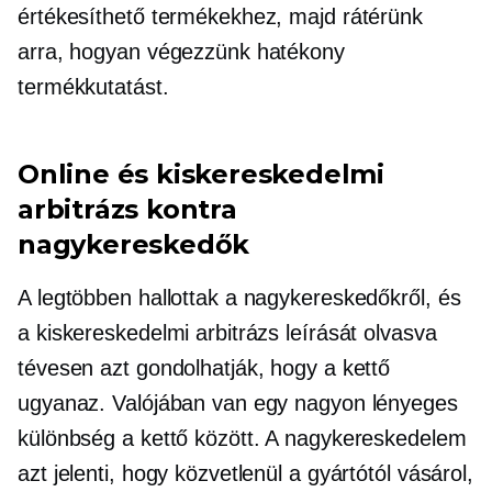
értékesíthető termékekhez, majd rátérünk
arra, hogyan végezzünk hatékony
termékkutatást.
Online és kiskereskedelmi
arbitrázs kontra
nagykereskedők
A legtöbben hallottak a nagykereskedőkről, és
a kiskereskedelmi arbitrázs leírását olvasva
tévesen azt gondolhatják, hogy a kettő
ugyanaz. Valójában van egy nagyon lényeges
különbség a kettő között. A nagykereskedelem
azt jelenti, hogy közvetlenül a gyártótól vásárol,