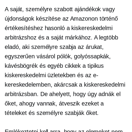
A saját, személyre szabott ajándékok vagy
újdonságok készítése az Amazonon történő
értékesítéshez hasonló a kiskereskedelmi
arbitrázshoz és a saját márkához. A legtöbb
eladó, aki személyre szabja az árukat,
egyszerűen vásárol
pólók,
golyóssapkák,
kávésbögrék és egyéb cikkek a tipikus
kiskereskedelmi üzletekben és az e-
kereskedelemben, akárcsak a kiskereskedelmi
arbitrázsban. De ahelyett, hogy úgy adnák el
őket, ahogy vannak, átveszik ezeket a
tételeket és személyre szabják őket.
Emlékeztetni kell arra, hogy az elemeket nem