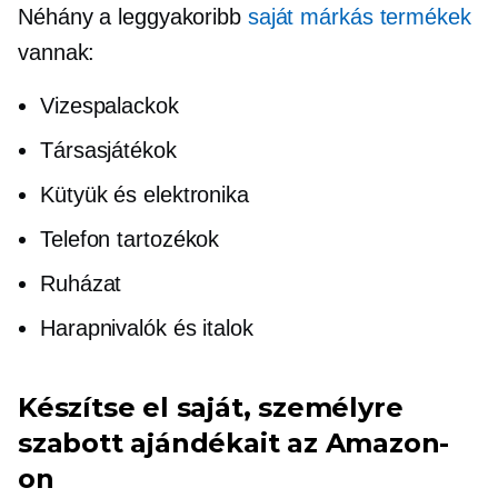
Néhány a leggyakoribb
saját márkás termékek
vannak:
Vizespalackok
Társasjátékok
Kütyük és elektronika
Telefon tartozékok
Ruházat
Harapnivalók és italok
Készítse el saját, személyre
szabott ajándékait az Amazon-
on