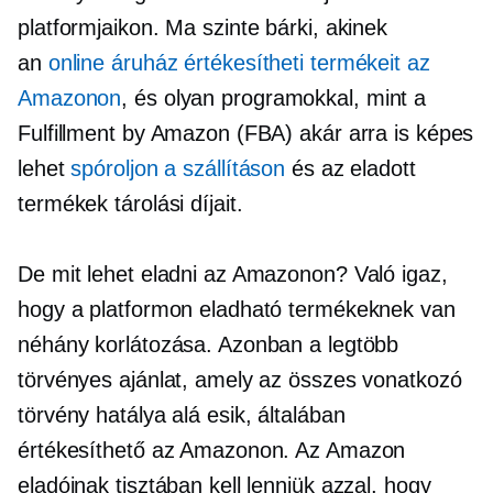
platformjaikon. Ma szinte bárki, akinek
an
online áruház értékesítheti termékeit az
Amazonon
, és olyan programokkal, mint a
Fulfillment by Amazon (FBA) akár arra is képes
lehet
spóroljon a szállításon
és az eladott
termékek tárolási díjait.
De mit lehet eladni az Amazonon? Való igaz,
hogy a platformon eladható termékeknek van
néhány korlátozása. Azonban a legtöbb
törvényes ajánlat, amely az összes vonatkozó
törvény hatálya alá esik, általában
értékesíthető az Amazonon. Az Amazon
eladóinak tisztában kell lenniük azzal, hogy