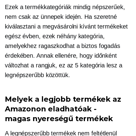
Ezek a termékkategóriák mindig népszerűek,
nem csak az ünnepek idején. Ha szeretné
kiválasztani a megvásárolni kívánt termékeket
egész évben,
ezek néhány kategória,
amelyekhez ragaszkodhat a biztos fogadás
érdekében. Annak ellenére, hogy időnként
változhat a rangjuk, ez az 5 kategória lesz a
legnépszerűbb közöttük.
Melyek a legjobb termékek az
Amazonon eladhatóak -
magas nyereségű
termékek
A legnépszerűbb termékek nem feltétlenül