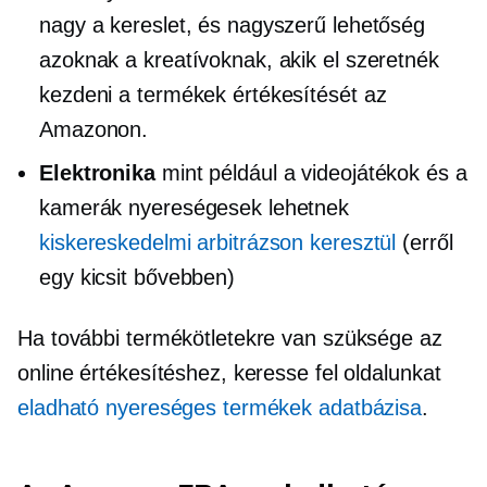
nagy a kereslet, és nagyszerű lehetőség
azoknak a kreatívoknak, akik el szeretnék
kezdeni a termékek értékesítését az
Amazonon.
Elektronika
mint például a videojátékok és a
kamerák nyereségesek lehetnek
kiskereskedelmi arbitrázson keresztül
(erről
egy kicsit bővebben)
Ha további termékötletekre van szüksége az
online értékesítéshez, keresse fel oldalunkat
eladható nyereséges termékek adatbázisa
.