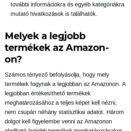
további információkra és egyéb kategóriákra
mutató hivatkozások is találhatók.
Melyek a legjobb
termékek az Amazon-
on?
Számos tényező befolyásolja, hogy mely
termékek fogynak a legjobban az Amazonon. A
legjobban értékesíthető termékek
meghatározásához a teljes képet kell nézni,
nem csupán néhány statisztikai adatot. Három
dolgot kell figyelembe venni az Amazonon
eladható legjobb termékek meghatározásakor