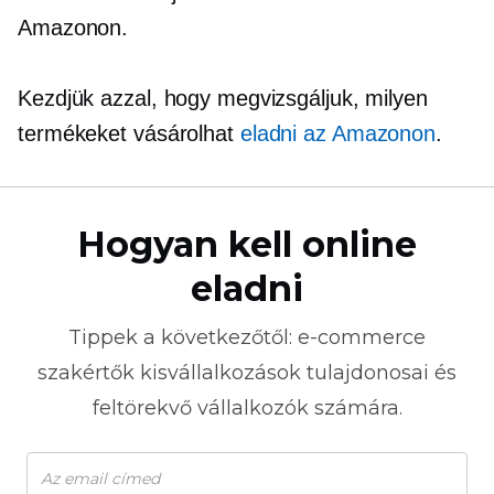
Amazonon.
Kezdjük azzal, hogy megvizsgáljuk, milyen
termékeket vásárolhat
eladni az Amazonon
.
Hogyan kell online
eladni
Tippek a következőtől:
e-commerce
szakértők kisvállalkozások tulajdonosai és
feltörekvő vállalkozók számára.