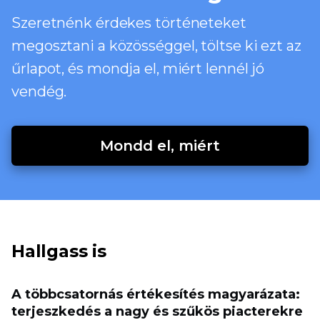
Szeretnénk érdekes történeteket
megosztani a közösséggel, töltse ki ezt az
űrlapot, és mondja el, miért lennél jó
vendég.
Mondd el, miért
Hallgass is
A többcsatornás értékesítés magyarázata:
terjeszkedés a nagy és szűkös piacterekre