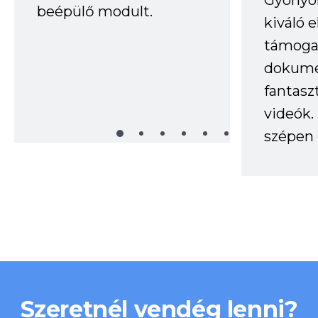
Gyönyör
beépülő modult.
kiváló 
támogat
dokume
fantasz
videók
szépen 
Szeretnél vendég lenni?