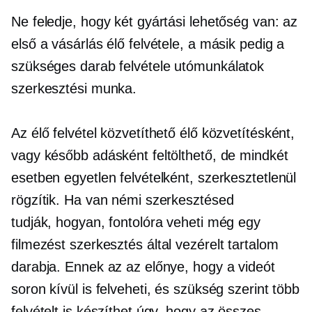
Ne feledje, hogy két gyártási lehetőség van: az
első a vásárlás élő felvétele, a másik pedig a
szükséges darab felvétele
utómunkálatok
szerkesztési munka.
Az élő felvétel közvetíthető élő közvetítésként,
vagy később adásként feltölthető, de mindkét
esetben egyetlen felvételként, szerkesztetlenül
rögzítik. Ha van némi szerkesztésed
tudják, hogyan,
fontolóra veheti még egy
filmezést
szerkesztés által vezérelt
tartalom
darabja. Ennek az az előnye, hogy a videót
soron kívül is felveheti, és szükség szerint több
felvételt is készíthet úgy, hogy az összes