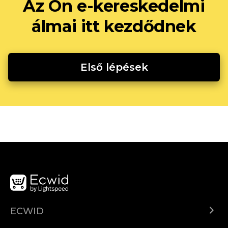
Az Ön e-kereskedelmi
álmai itt kezdődnek
Első lépések
ECWID
Ecwid.com