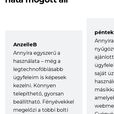
péntek
Annyira
AnzelleB
nyűgöz
Annyira egyszerű a
ajánlo
használata – még a
ügyfele
legtechnofóbiásabb
saját ü
ügyfeleim is képesek
haszná
kezelni. Könnyen
másikka
telepíthető, gyorsan
amelye
beállítható. Fényévekkel
webmes
megelőzi a többi bolti