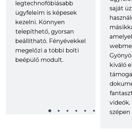
legtechnofóbiásabb
saját ü
ügyfeleim is képesek
haszná
kezelni. Könnyen
másikka
telepíthető, gyorsan
amelye
beállítható. Fényévekkel
webmes
megelőzi a többi bolti
Gyönyör
beépülő modult.
kiváló 
támogat
dokume
fantasz
videók
szépen 