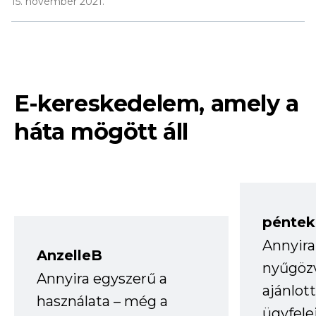
15. november 2021.
E-kereskedelem, amely a
háta mögött áll
péntek
Annyira
AnzelleB
nyűgöz
Annyira egyszerű a
ajánlo
használata – még a
ügyfele