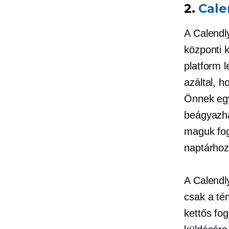
2.
Cale
A Calendly
központi 
platform l
azáltal, h
Önnek egy
beágyazha
maguk fog
naptárhoz
A Calendly
csak a té
kettős fog