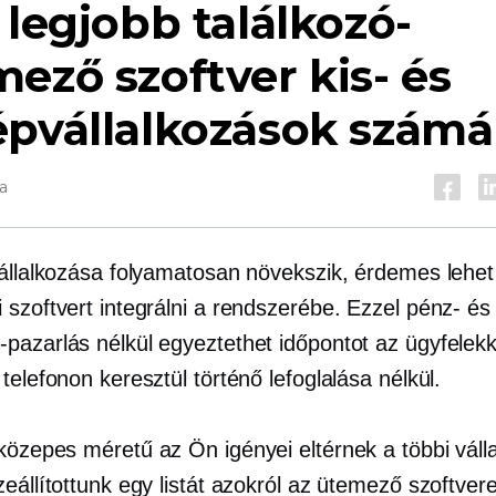
 legjobb találkozó-
ező szoftver kis- és
épvállalkozások számá
a
vállalkozása folyamatosan növekszik, érdemes lehet 
 szoftvert integrálni a rendszerébe. Ezzel pénz- és
pazarlás nélkül egyeztethet időpontot az ügyfelekk
telefonon keresztül történő lefoglalása nélkül.
közepes méretű
az Ön igényei eltérnek a többi válla
eállítottunk egy listát azokról az ütemező szoftvere