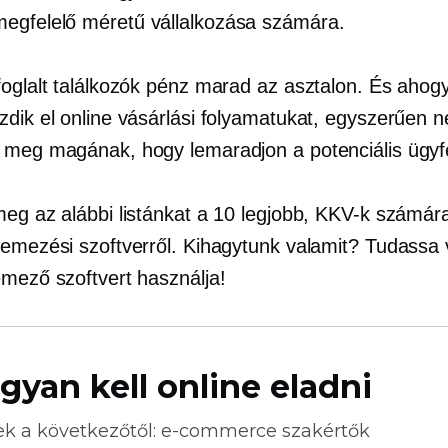
megfelelő méretű
vállalkozása számára.
foglalt találkozók pénz marad az asztalon. És ahog
zdik el online vásárlási folyamatukat, egyszerűen 
 meg magának, hogy lemaradjon a potenciális ügyfe
meg az alábbi listánkat a 10 legjobb, KKV-k számára
temezési szoftverről. Kihagytunk valamit? Tudassa 
emező szoftvert használja!
gyan kell online eladni
ek a következőtől:
e-commerce
szakértők