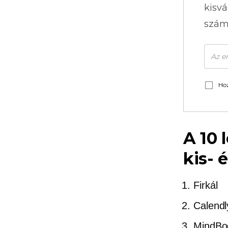
kisvá
szám
Hoz
A 10 
kis- 
Firkál
Calendl
MindBo