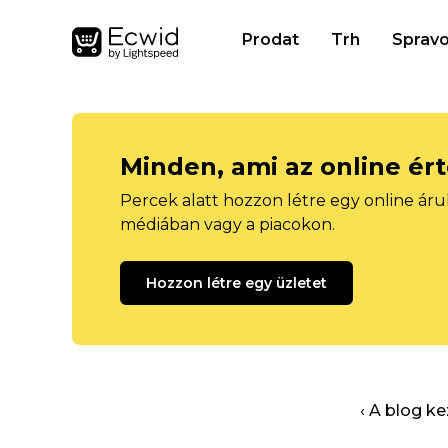
Prodat
Trh
Spravo
Minden, ami az online ér
Percek alatt hozzon létre egy online áru
médiában vagy a piacokon.
Hozzon létre egy üzletet
‹ A blog k