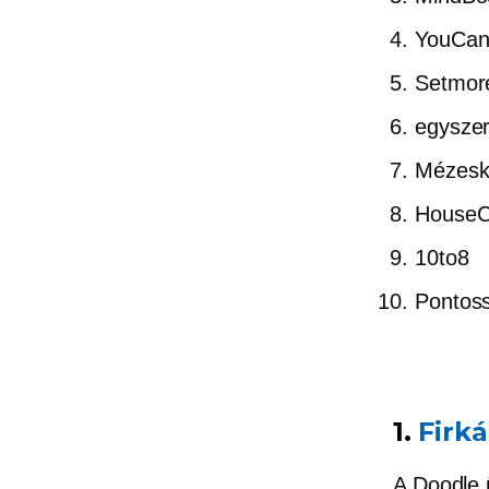
YouCan
Setmor
egyszer
Mézesk
HouseCa
10to8
Pontos
1.
Firká
A Doodle 