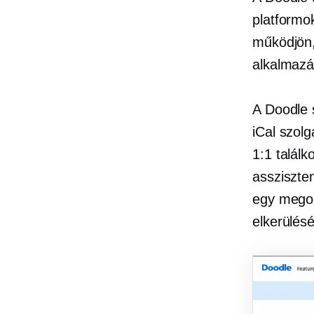
platformo
működjön,
alkalmazá
A Doodle 
iCal szolg
1:1 találk
assziszte
egy mego
elkerülés