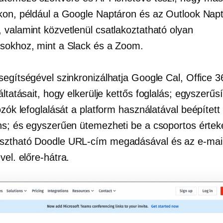
kon, például a Google Naptáron és az Outlook Napt
 valamint közvetlenül csatlakoztatható olyan
sokhoz, mint a Slack és a Zoom.
segítségével szinkronizálhatja Google Cal, Office 
áltatásait, hogy elkerülje
kettős foglalás;
egyszerűsí
ozók lefoglalását a platform használatával
beépített
ns; és egyszerűen ütemezheti be a csoportos értek
sztható Doodle URL-cím megadásával és az e-mai
ével.
előre-hátra.