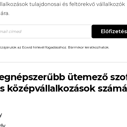
llalkozások tulajdonosai és feltörekvő vállalkozók
ára.
Előfizetés
zájárulok az Ecwid hírlevél fogadásához. Bármikor leiratkozhatok.
legnépszerűbb ütemező szo
és középvállalkozások számá
y
dy