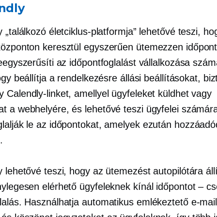
ndly
 „találkozó életciklus-platformja” lehetővé teszi, h
központon keresztül egyszerűen ütemezzen időpont
eegyszerűsíti az időpontfoglalást vállalkozása szá
ogy beállítja a rendelkezésre állási beállításokat, biz
 Calendly-linket, amellyel ügyfeleket küldhet vagy
t a webhelyére, és lehetővé teszi ügyfelei számár
lalják le az időpontokat, amelyek ezután hozzáad
.
 lehetővé teszi, hogy az ütemezést autopilótára áll
nylegesen elérhető ügyfeleknek kínál időpontot – c
lalás.
Használhatja automatikus emlékeztető e-mai