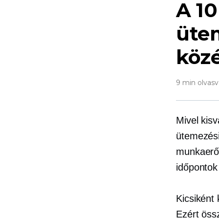
A 10
ütem
köz
9 min olvasv
Mivel kis
ütemezési
munkaerő-
időpontok 
Kicsiként
Ezért össz