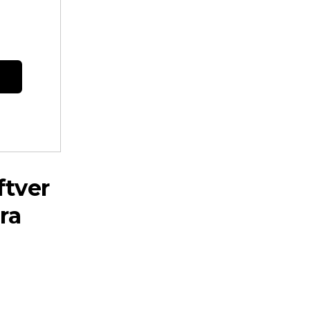
ftver
ra