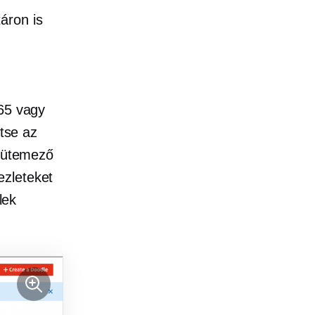
áron is
365 vagy
tse az
ütemező
ezleteket
lek