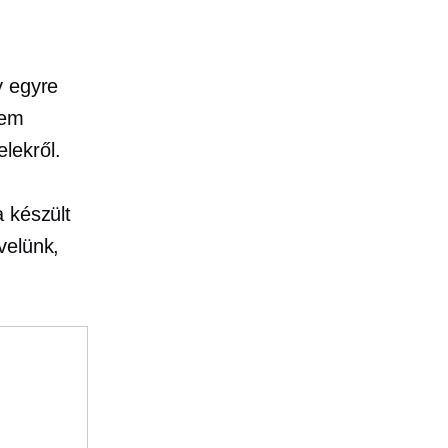
y egyre
nem
lekről.
 készült
velünk,