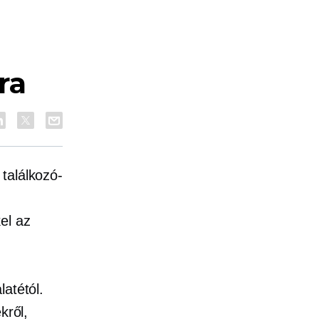
ra
találkozó-
el az
latétól.
kről,