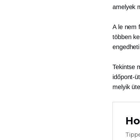
amelyek
A le nem 
többen ke
engedheti
Tekintse 
időpont-ü
melyik üt
Ho
Tipp