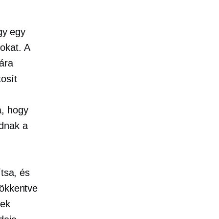
ogy egy
okat. A
mára
tosít
a, hogy
ódnak a
ítsa, és
sökkentve
lek