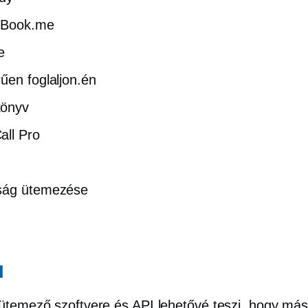
Book.me
e
űen foglaljon.én
önyv
ll Pro
ság ütemezése
l
ütemező szoftvere és API lehetővé teszi, hogy má