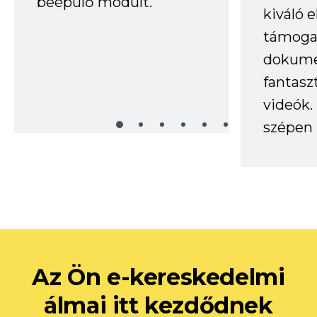
beépülő modult.
kiváló 
támogat
dokume
fantasz
videók
szépen 
Az Ön e-kereskedelmi
álmai itt kezdődnek