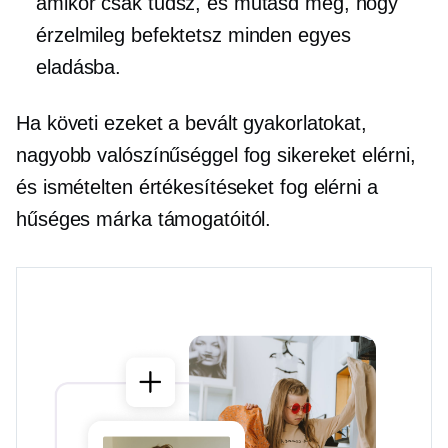
amikor csak tudsz, és mutasd meg, hogy
érzelmileg befektetsz minden egyes
eladásba.
Ha követi ezeket a bevált gyakorlatokat,
nagyobb valószínűséggel fog sikereket elérni,
és ismételten értékesítéseket fog elérni a
hűséges márka támogatóitól.