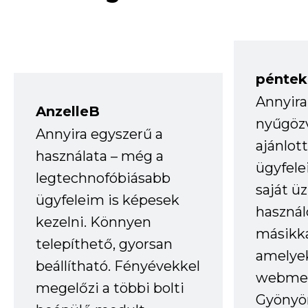
péntek
Annyira
AnzelleB
nyűgöz
Annyira egyszerű a
ajánlo
használata – még a
ügyfele
legtechnofóbiásabb
saját ü
ügyfeleim is képesek
haszná
kezelni. Könnyen
másikka
telepíthető, gyorsan
amelye
beállítható. Fényévekkel
webmes
megelőzi a többi bolti
Gyönyör