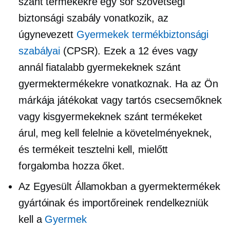
szánt termékekre egy sor szövetségi
biztonsági szabály vonatkozik, az
úgynevezett
Gyermekek termékbiztonsági
szabályai
(CPSR). Ezek a 12 éves vagy
annál fiatalabb gyermekeknek szánt
gyermektermékekre vonatkoznak. Ha az Ön
márkája játékokat vagy tartós csecsemőknek
vagy kisgyermekeknek szánt termékeket
árul, meg kell felelnie a követelményeknek,
és termékeit tesztelni kell, mielőtt
forgalomba hozza őket.
Az Egyesült Államokban a gyermektermékek
gyártóinak és importőreinek rendelkezniük
kell a
Gyermek