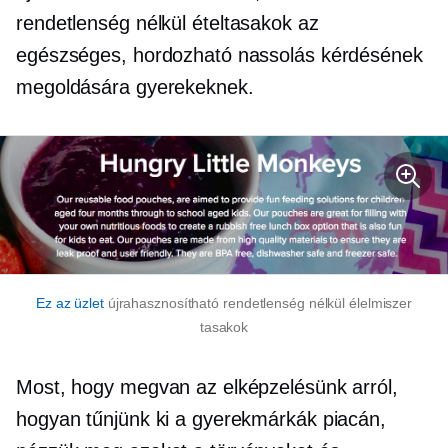
rendetlenség nélkül
ételtasakok az
egészséges, hordozható nassolás kérdésének
megoldására gyerekeknek.
Ez az üzlet
újrahasznosítható
rendetlenség nélkül
élelmiszer
tasakok
Most, hogy megvan az elképzelésünk arról,
hogyan tűnjünk ki a gyerekmárkák piacán,