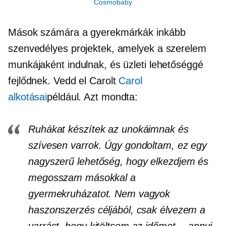
Cosmobaby
Mások számára a gyerekmárkák inkább
szenvedélyes projektek, amelyek a szerelem
munkájaként indulnak, és üzleti lehetőséggé
fejlődnek. Vedd el Carolt
Carol
alkotásai
például. Azt mondta:
Ruhákat készítek az unokáimnak és
szívesen varrok. Úgy gondoltam, ez egy
nagyszerű lehetőség, hogy elkezdjem és
megosszam másokkal a
gyermekruházatot. Nem vagyok
haszonszerzés céljából, csak élvezem a
varrást, hogy kitöltsem az időmet… annyi