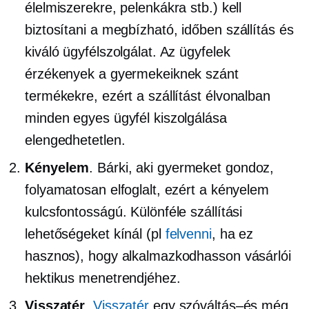
élelmiszerekre, pelenkákra stb.) kell
biztosítani a megbízható,
időben
szállítás és
kiváló ügyfélszolgálat. Az ügyfelek
érzékenyek a gyermekeiknek szánt
termékekre, ezért a szállítást
élvonalban
minden egyes ügyfél kiszolgálása
elengedhetetlen.
Kényelem
. Bárki, aki gyermeket gondoz,
folyamatosan elfoglalt, ezért a kényelem
kulcsfontosságú. Különféle szállítási
lehetőségeket kínál (pl
felvenni
, ha ez
hasznos), hogy alkalmazkodhasson vásárlói
hektikus menetrendjéhez.
Visszatér
.
Visszatér
egy
szóváltás–és
még