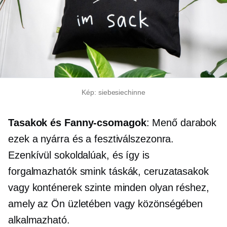
Kép: siebesiechinne
Tasakok és Fanny-csomagok
: Menő darabok
ezek a nyárra és a fesztiválszezonra.
Ezenkívül sokoldalúak, és így is
forgalmazhatók
smink
táskák, ceruzatasakok
vagy konténerek szinte minden olyan réshez,
amely az Ön üzletében vagy közönségében
alkalmazható.