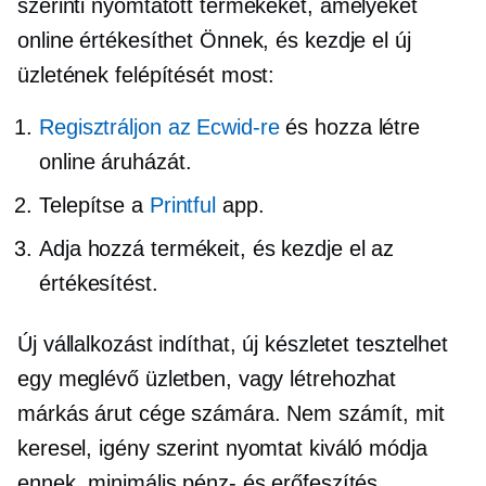
szerinti nyomtatott termékeket, amelyeket
online értékesíthet Önnek, és kezdje el új
üzletének felépítését most:
Regisztráljon az Ecwid-re
és hozza létre
online áruházát.
Telepítse a
Printful
app.
Adja hozzá termékeit, és kezdje el az
értékesítést.
Új vállalkozást indíthat, új készletet tesztelhet
egy meglévő üzletben, vagy létrehozhat
márkás árut cége számára. Nem számít, mit
keresel,
igény szerint nyomtat
kiváló módja
ennek, minimális pénz- és erőfeszítés