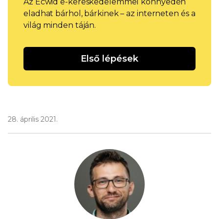
Az Ecwid e-kereskedelemmel könnyedén
eladhat bárhol, bárkinek – az interneten és a
világ minden táján.
Első lépések
28. április 2021.