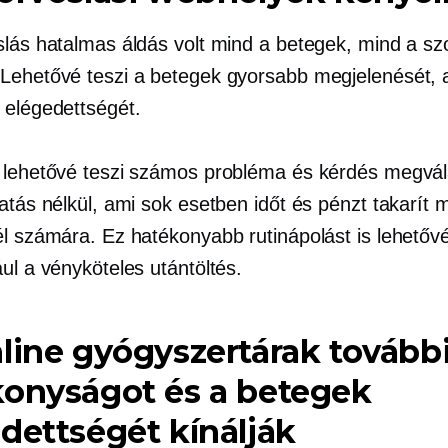
slás hatalmas áldás volt mind a betegek, mind a szo
Lehetővé teszi a betegek gyorsabb megjelenését, a
 elégedettségét.
 lehetővé teszi számos probléma és kérdés megvál
atás nélkül, ami sok esetben időt és pénzt takarít 
él számára. Ez hatékonyabb rutinápolást is lehetővé
ul a vényköteles utántöltés.
line gyógyszertárak tovább
konyságot és a betegek
dettségét kínálják