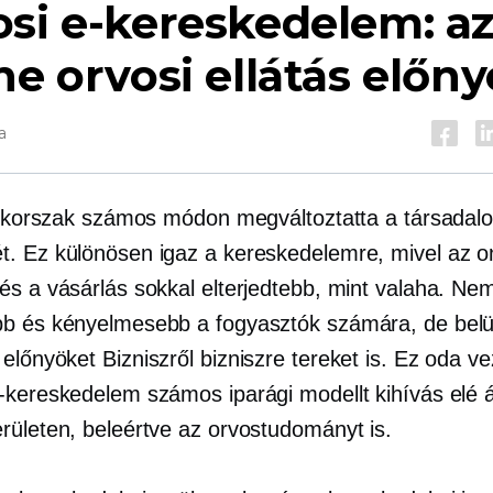
si e-kereskedelem: a
ne orvosi ellátás előny
a
is korszak számos módon megváltoztatta a társadal
. Ez különösen igaz a kereskedelemre, mivel az on
és a vásárlás sokkal elterjedtebb, mint valaha. Ne
b és kényelmesebb a fogyasztók számára, de belül 
 előnyöket
Bizniszről bizniszre
tereket is. Ez oda ve
-kereskedelem számos iparági modellt kihívás elé ál
rületen, beleértve az orvostudományt is.