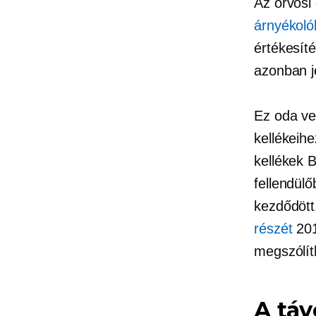
Az orvosi 
árnyékoló
értékesít
azonban j
Ez oda vez
kellékeih
kellékek 
fellendülő
kezdődött
részét
201
megszólít
A tá