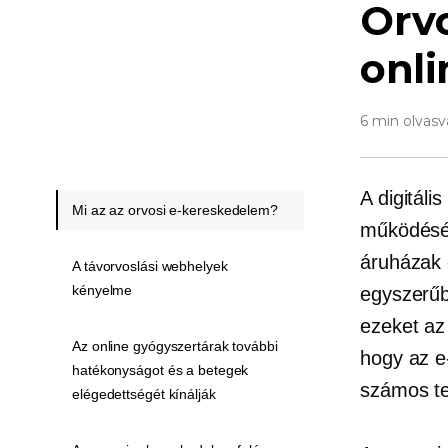
Orvo
onli
6 min olvasv
A digitál
Mi az az orvosi e-kereskedelem?
működését
áruházak 
A távorvoslási webhelyek
kényelme
egyszerűb
ezeket az
Az online gyógyszertárak további
hogy az e
hatékonyságot és a betegek
számos te
elégedettségét kínálják