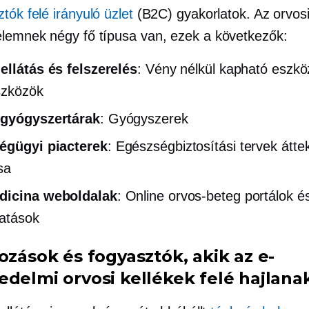
tók felé irányuló üzlet
(B2C) gyakorlatok. Az orvosi
lemnek négy fő típusa van, ezek a következők:
ellátás és felszerelés
:
Vény nélkül kapható
eszkö
szközök
 gyógyszertárak
: Gyógyszerek
égügyi piacterek
: Egészségbiztosítási tervek átte
sa
dicina weboldalak
: Online
orvos-beteg
portálok é
tatások
ozások és fogyasztók, akik az e-
edelmi orvosi kellékek felé hajlana