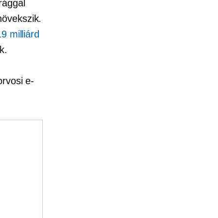
rággal
növekszik.
9 milliárd
k.
rvosi e-