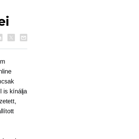
z
ei
om
line
mcsak
is kínálja
zetett,
lított