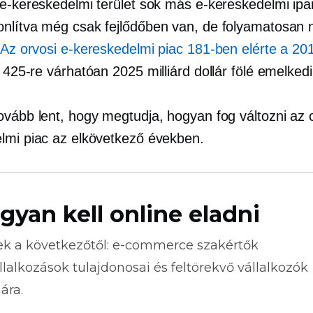
 e-kereskedelmi terület sok más e-kereskedelmi ipa
nlítva még csak fejlődőben van, de folyamatosan 
Az orvosi e-kereskedelmi piac 181-ben elérte a 201
 425-re várhatóan 2025 milliárd dollár fölé emelkedi
ovább lent, hogy megtudja, hogyan fog változni az o
lmi piac az elkövetkező években.
gyan kell online eladni
ek a következőtől:
e-commerce
szakértők
llalkozások tulajdonosai és feltörekvő vállalkozók
ára.