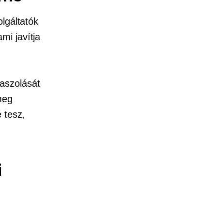
lgáltatók
mi javítja
aszolását
meg
 tesz,
i