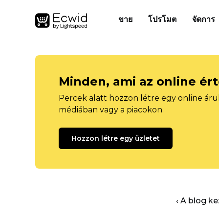
ขาย
โปรโมต
จัดการ
Minden, ami az online ér
Percek alatt hozzon létre egy online áru
médiában vagy a piacokon.
Hozzon létre egy üzletet
‹ A blog k