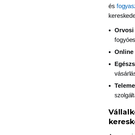
és
fogyasz
kereskede
Orvosi 
fogyóe
Online
Egészs
vásárlá
Teleme
szolgál
Vállalk
keresk