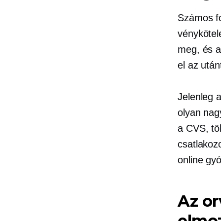
Számos fo
vénykötele
meg, és au
el az után
Jelenleg 
olyan nagy
a CVS, tö
csatlakoz
online gy
Az or
elmoz