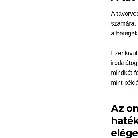
A távorvo
számára. 
a betegek
Ezenkívül
irodalátog
mindkét f
mint példá
Az on
haté
elége