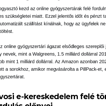
gyasztó kezd az online gyógyszertárak felé forduln
s szükségletei miatt. Ezzel jelentős időt és pénzt 
tomatizált szállítást kínálnak, hogy az ügyfelek ne 
töltést.
az online gyógyszertári ágazat elsődleges szereplői
 nevek, mint a Walgreens, 1.5 milliárd dollárral 20
bb mint 1 milliárd dollárral. Az Amazon azonban 20
ott a sorokhoz, amikor megvásárolta a PillPack-et,
ógyszertárat.
vosi e-kereskedelem felé tö
dulás előnyei