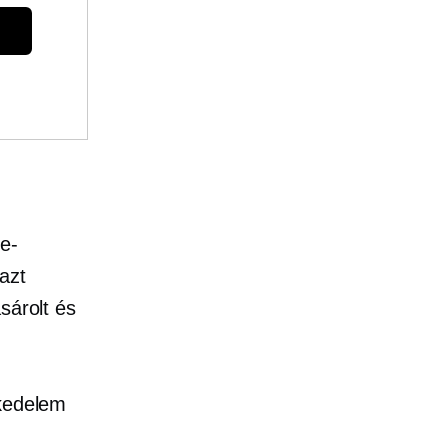
e-
azt
sárolt és
skedelem