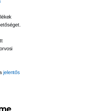
s
llékek
etőséget.
tt
orvosi
 a
jelentős
lme