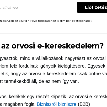
Előfizetés
zájárulok az Ecwid hírlevél fogadásához. Bármikor leiratkozhatok.
 az orvosi e-kereskedelem?
gyasztók, mind a vállalkozások nagyrészt az orvosi 
lem felé fordulnak igényeik kielégítésére. Egyesek 
hetik, hogy az orvosi e-kereskedelem csak online vá
tt termékekből áll, de ez nem így van.
vosi kellékek egy részét képezik, az orvosi e-kere
 is magában foglal
Bizniszről bizniszre
(B2B)