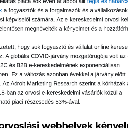
ellátás piaca sok éven át abból állt
tégla és habarc
k
a fogyasztók és a forgalmazók és a vállalkozások
ési képviselői számára. Az e-kereskedelmi orvosi ke
elentősen megnövelték a kényelmet és a hozzáférh
etett, hogy sok fogyasztó és vállalat online kerese
ez. A globális COVID-járvány mozgatórugója volt az 
B2C és B2B e-kereskedelmének exponenciálisan
ben. Ez a változás azonban évekkel a járvány előtt
. Az Adroit Marketing Research szerint a kórházak
8-ban az orvosi e-kereskedelmi vásárlók közül a
ható piaci részesedés 53%-ával.
vorvoslási webhelyek kénye