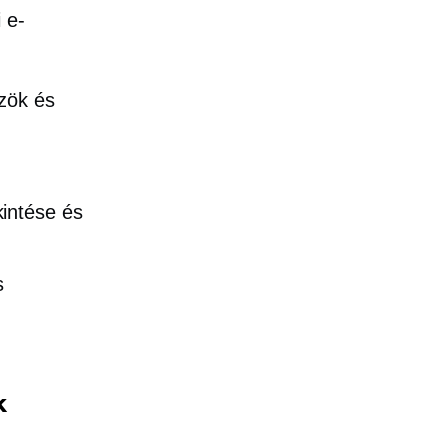
 e-
zök és
kintése és
s
k