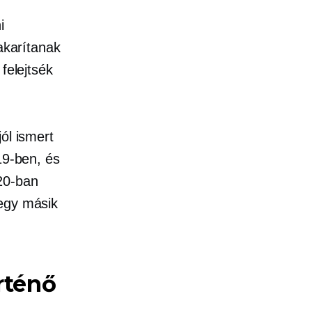
i
takarítanak
felejtsék
jól ismert
19-ben, és
20-ban
 egy másik
rténő