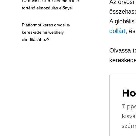
Az orvosi e-kereskedelem felé
Az orvosi
történő elmozdulás előnyei
összehaso
A globális
Platformot keres orvosi e-
dollárt
, és
kereskedelmi webhely
elindításához?
Olvassa t
kereskede
Ho
Tipp
kisvá
szám