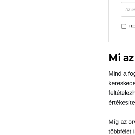
Hoz
Mi az
Mind a fo
kereskede
feltételez
értékesíte
Míg az or
többfélét