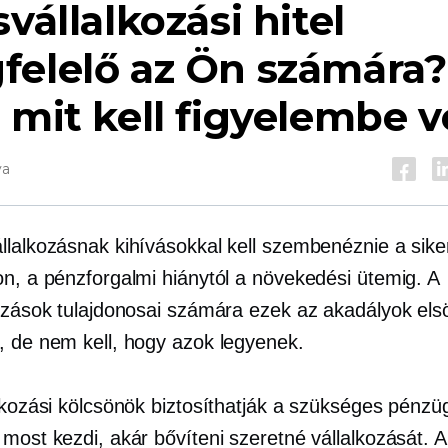
svállalkozási hitel
felelő az Ön számára?
 mit kell figyelembe 
va
llalkozásnak kihívásokkal kell szembenéznie a siker
on, a pénzforgalmi hiánytól a növekedési ütemig. A
kozások tulajdonosai számára ezek az akadályok el
, de nem kell, hogy azok legyenek.
lkozási kölcsönök biztosíthatják a szükséges pénzüg
most kezdi, akár bővíteni szeretné vállalkozását. A