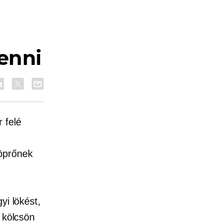
venni
 felé
söprőnek
yi lökést,
 kölcsön