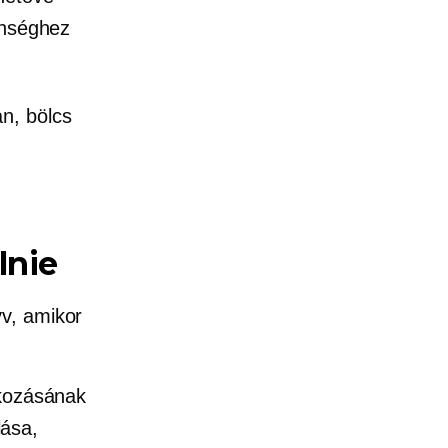
lenséghez
n, bölcs
lnie
v, amikor
lkozásának
lása,