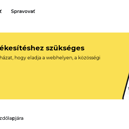
ť
Spravovať
tékesítéshez szükséges
házat, hogy eladja a webhelyen, a közösségi
ezdőlapjára