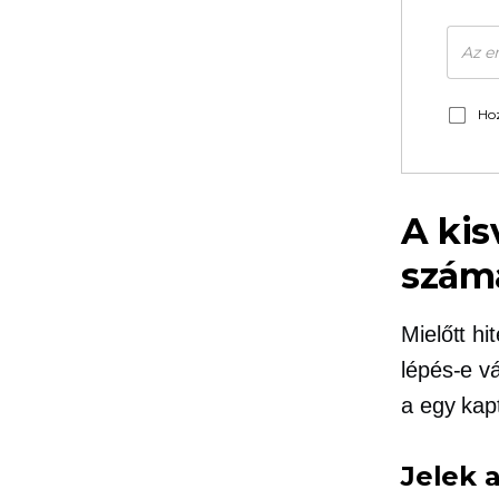
Hoz
A kis
szám
Mielőtt hi
lépés-e v
a
egy kap
Jelek 