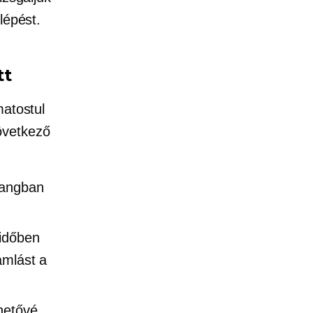
lépést.
tt
matostul
következő
hangban
 időben
amlást a
ehetővé