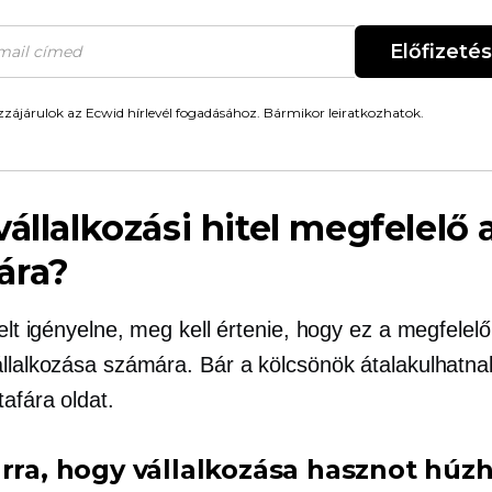
Előfizetés
zájárulok az Ecwid hírlevél fogadásához. Bármikor leiratkozhatok.
vállalkozási hitel megfelelő 
ára?
telt igényelne, meg kell értenie, hogy ez a megfelel
állalkozása számára. Bár a kölcsönök átalakulhatn
tafára
oldat.
arra, hogy vállalkozása hasznot húz