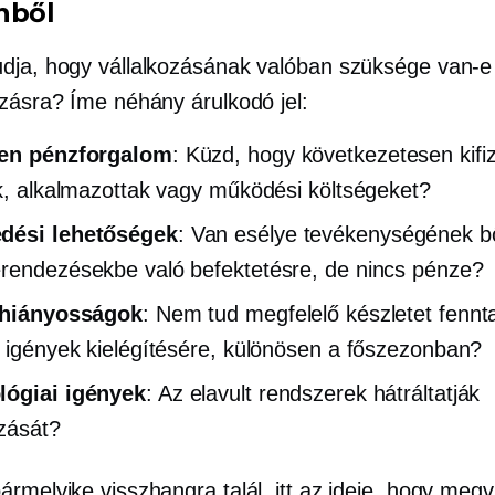
nből
dja, hogy vállalkozásának valóban szüksége van-e
ozásra? Íme néhány árulkodó jel:
len pénzforgalom
: Küzd, hogy következetesen kifi
ók, alkalmazottak vagy működési költségeket?
dési lehetőségek
: Van esélye tevékenységének b
rendezésekbe való befektetésre, de nincs pénze?
i hiányosságok
: Nem tud megfelelő készletet fennta
i igények kielégítésére, különösen a főszezonban?
lógiai igények
: Az elavult rendszerek hátráltatják
ozását?
rmelyike ​​visszhangra talál, itt az ideje, hogy megv