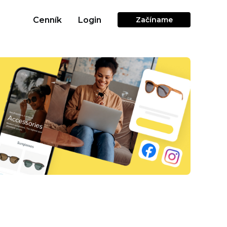
Cenník
Login
Začíname