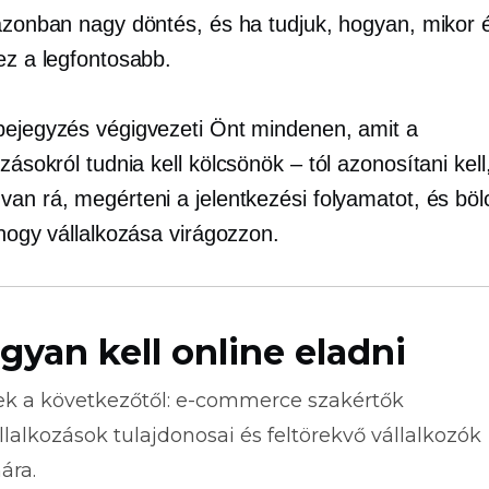
 azonban nagy döntés, és ha tudjuk, hogyan, mikor é
ez a legfontosabb.
bejegyzés végigvezeti Önt mindenen, amit a
ozásokról tudnia kell
kölcsönök – tól
azonosítani kell
van rá, megérteni a jelentkezési folyamatot, és bö
 hogy vállalkozása virágozzon.
gyan kell online eladni
ek a következőtől:
e-commerce
szakértők
llalkozások tulajdonosai és feltörekvő vállalkozók
ára.