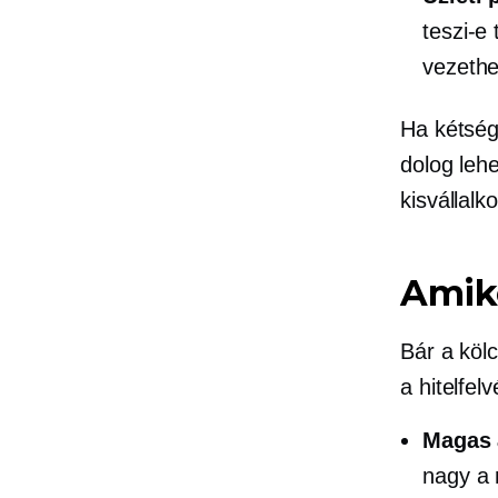
teszi-e
vezethe
Ha kétség
dolog lehe
kisvállalko
Amiko
Bár a köl
a hitelfel
Magas
nagy a 