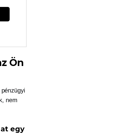
az Ön
ő pénzügyi
ak, nem
hat egy