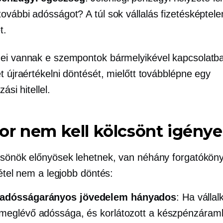
 további adósságot? A túl sok vállalás fizetésképte
t.
ei vannak e szempontok bármelyikével kapcsolatba
t újraértékelni döntését, mielőtt továbblépne egy
zási hitellel.
r nem kell kölcsönt igénye
csönök előnyösek lehetnek, van néhány forgatóköny
vétel nem a legjobb döntés:
adósságarányos jövedelem
hányados
: Ha válla
meglévő adóssága, és korlátozott a készpénzáram