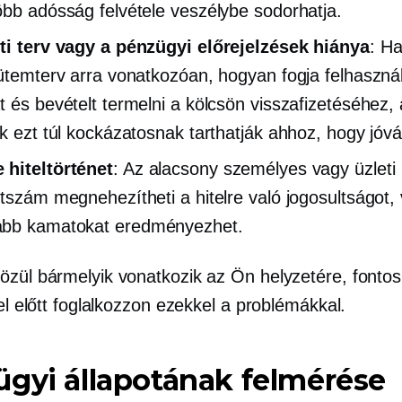
öbb adósság felvétele veszélybe sodorhatja.
ti terv vagy a pénzügyi előrejelzések hiánya
: Ha
 ütemterv arra vonatkozóan, hogyan fogja felhasznál
t és bevételt termelni a kölcsön visszafizetéséhez, 
ők ezt túl kockázatosnak tarthatják ahhoz, hogy jóv
hiteltörténet
: Az alacsony személyes vagy üzleti
ntszám megnehezítheti a hitelre való jogosultságot,
bb kamatokat eredményezhet.
özül bármelyik vonatkozik az Ön helyzetére, fontos
tel előtt foglalkozzon ezekkel a problémákkal.
gyi állapotának felmérése