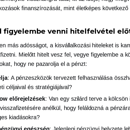
lkozások finanszírozását, mint életképes következő 
l figyelembe venni hitelfelvétel elő
en más adósságot, a kisvállalkozási hiteleket is ka
afizetni. Mielőtt hitelt vesz fel, vegye figyelembe a 
kat, hogy ne pazarolja el a pénzt:
élja
: A pénzeszközök tervezett felhasználása össz
ti céljaival és stratégiájával?
low előrejelzések
: Van egy szilárd terve a kölcsön
 visszafizetésére anélkül, hogy feláldozná a pénzár
ges kiadásokra?
 pénzügyi egészség
: Jelenlegi pénzügyi helyzete l