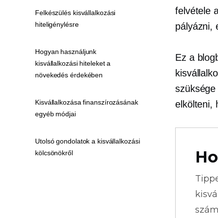
felvétele
Felkészülés kisvállalkozási
hiteligénylésre
pályázni, 
Hogyan használjunk
Ez a blog
kisvállalkozási hiteleket a
kisvállalk
növekedés érdekében
szüksége 
Kisvállalkozása finanszírozásának
elkölteni,
egyéb módjai
Utolsó gondolatok a kisvállalkozási
Ho
kölcsönökről
Tipp
kisvá
szám