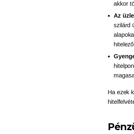
akkor t
Az üzle
szilárd
alapoka
hitelez
Gyenge 
hitelpo
magasa
Ha ezek k
hitelfelvé
Pénzü