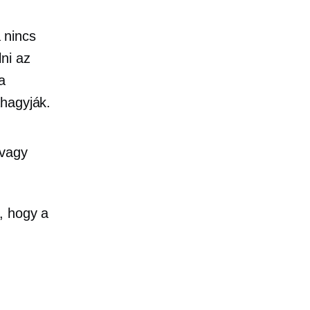
 nincs
ni az
a
áhagyják.
 vagy
, hogy a