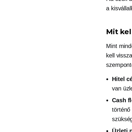
a kisválla
Mit kel
Mint mind
kell vissz
szemponto
Hitel c
van üzle
Cash f
történő
szüksé
Üzleti