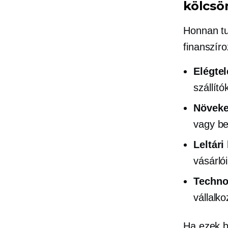
kölcsö
Honnan tu
finanszír
Elégte
szállít
Növeke
vagy be
Leltár
vásárló
Techno
vállalk
Ha ezek bá