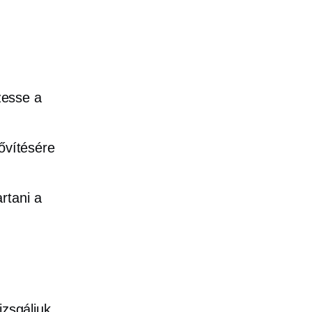
zesse a
ővítésére
rtani a
izsgáljuk