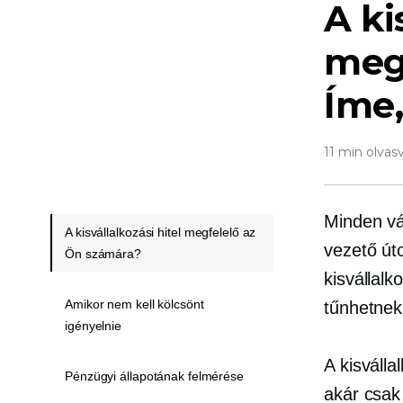
A ki
meg
Íme,
11 min olvas
Minden vá
A kisvállalkozási hitel megfelelő az
vezető út
Ön számára?
kisvállal
Amikor nem kell kölcsönt
tűnhetnek
igényelnie
A kisválla
Pénzügyi állapotának felmérése
akár csak 