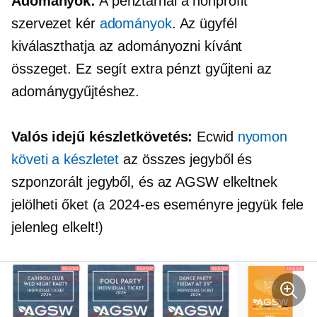
Adományok:
A pénztárnál a nonprofit
szervezet kér
adományok
. Az ügyfél
kiválaszthatja az adományozni kívánt
összeget. Ez segít extra pénzt gyűjteni az
adománygyűjtéshez.
Valós idejű
készletkövetés:
Ecwid
nyomon
követi a készletet
az összes jegyből és
szponzorált jegyből, és az AGSW elkeltnek
jelölheti őket (a 2024-es eseményre jegyük fele
jelenleg elkelt!)