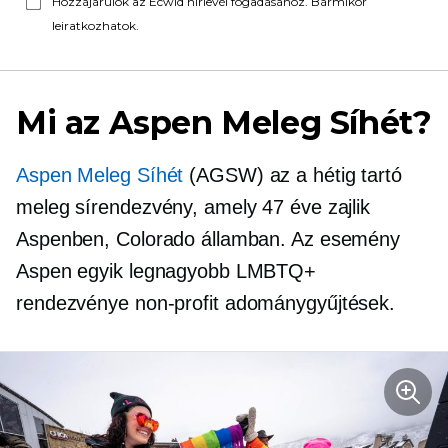
Hozzájárulok az Ecwid hírlevél fogadásához. Bármikor
leiratkozhatok.
Mi az Aspen Meleg Síhét?
Aspen Meleg Síhét
(AGSW) az a
hétig tartó
meleg sírendezvény, amely 47 éve zajlik
Aspenben, Colorado államban. Az esemény
Aspen egyik legnagyobb LMBTQ+
rendezvénye
non-profit
adománygyűjtések.