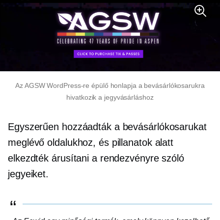
Az AGSW WordPress-re épülő honlapja a bevásárlókosarukra
hivatkozik a jegyvásárláshoz
Egyszerűen hozzáadták a bevásárlókosarukat
meglévő oldalukhoz, és pillanatok alatt
elkezdték árusítani a rendezvényre szóló
jegyeiket.