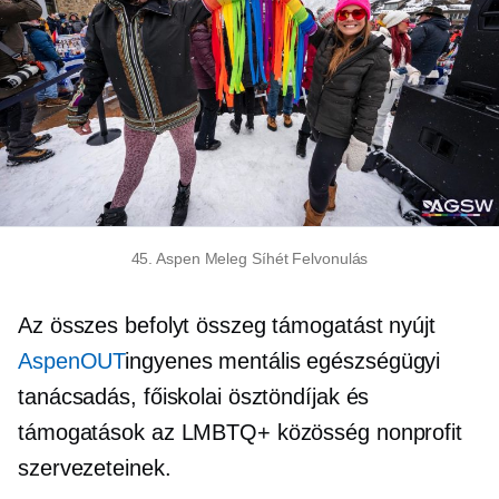
45. Aspen Meleg Síhét Felvonulás
Az összes befolyt összeg támogatást nyújt
AspenOUT
ingyenes mentális egészségügyi
tanácsadás, főiskolai ösztöndíjak és
támogatások az LMBTQ+ közösség nonprofit
szervezeteinek.