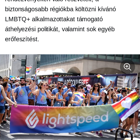
biztonságosabb régiókba költözni kívánó
LMBTQ+ alkalmazottakat támogató
áthelyezési politikát, valamint sok egyéb
erőfeszítést.