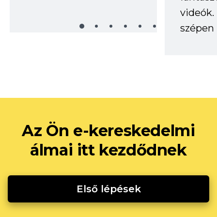
videók
szépen 
Az Ön e-kereskedelmi
álmai itt kezdődnek
Első lépések