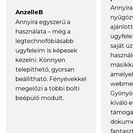
Annyira
AnzelleB
nyűgöz
Annyira egyszerű a
ajánlo
használata – még a
ügyfele
legtechnofóbiásabb
saját ü
ügyfeleim is képesek
haszná
kezelni. Könnyen
másikka
telepíthető, gyorsan
amelye
beállítható. Fényévekkel
webmes
megelőzi a többi bolti
Gyönyör
beépülő modult.
kiváló 
támogat
dokume
fantasz