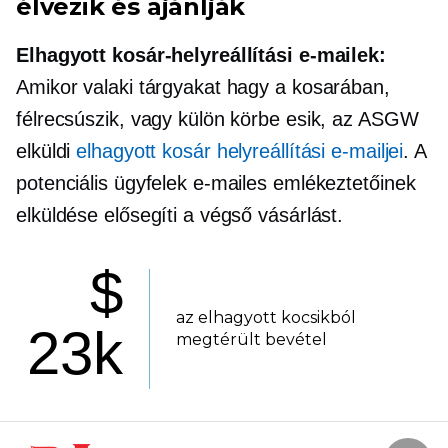
élvezik és ajánlják
Elhagyott kosár-helyreállítási e-mailek:
Amikor valaki tárgyakat hagy a kosarában,
félrecsúszik, vagy külön körbe esik, az ASGW
elküldi
elhagyott kosár helyreállítási e-mailjei
. A
potenciális ügyfelek e-mailes emlékeztetőinek
elküldése elősegíti a végső vásárlást.
$
az elhagyott kocsikból
23k
megtérült bevétel