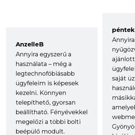
péntek
Annyira
AnzelleB
nyűgöz
Annyira egyszerű a
ajánlo
használata – még a
ügyfele
legtechnofóbiásabb
saját ü
ügyfeleim is képesek
haszná
kezelni. Könnyen
másikka
telepíthető, gyorsan
amelye
beállítható. Fényévekkel
webmes
megelőzi a többi bolti
Gyönyör
beépülő modult.