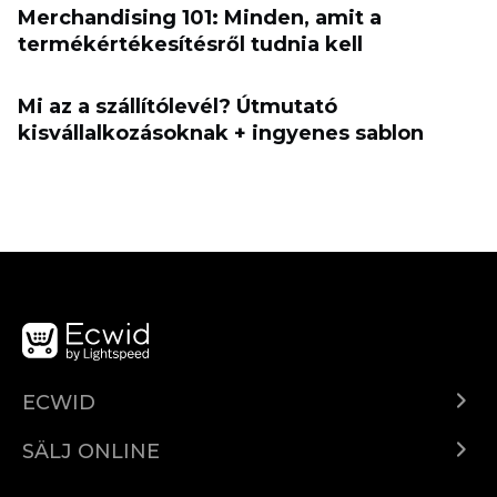
Merchandising 101: Minden, amit a
termékértékesítésről tudnia kell
Mi az a szállítólevél? Útmutató
kisvállalkozásoknak + ingyenes sablon
ECWID
Ecwid.com
SÄLJ ONLINE
Pris
Sälj överallt