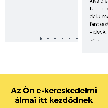
kiváló 
támogat
dokume
fantasz
videók
szépen 
Az Ön e-kereskedelmi
álmai itt kezdődnek