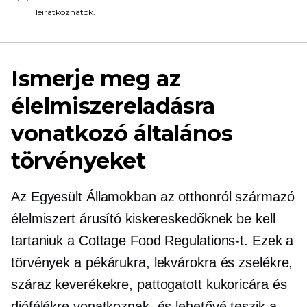
leiratkozhatok.
Ismerje meg az
élelmiszereladásra
vonatkozó általános
törvényeket
Az Egyesült Államokban az otthonról származó
élelmiszert árusító kiskereskedőknek be kell
tartaniuk a Cottage Food Regulations-t. Ezek a
törvények a pékárukra, lekvárokra és zselékre,
száraz keverékekre, pattogatott kukoricára és
diófélékre vonatkoznak, és lehetővé teszik a