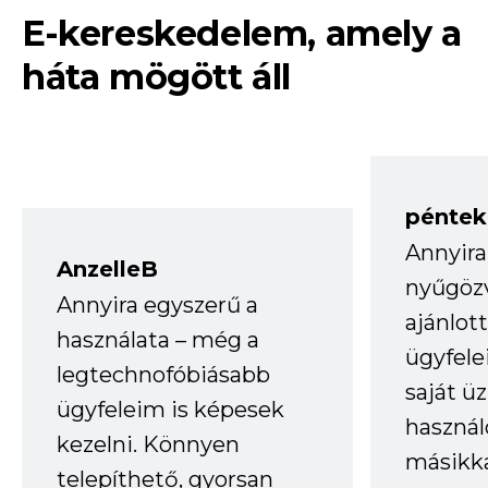
E-kereskedelem, amely a
háta mögött áll
péntek
Annyira
AnzelleB
nyűgöz
Annyira egyszerű a
ajánlo
használata – még a
ügyfele
legtechnofóbiásabb
saját ü
ügyfeleim is képesek
haszná
kezelni. Könnyen
másikka
telepíthető, gyorsan