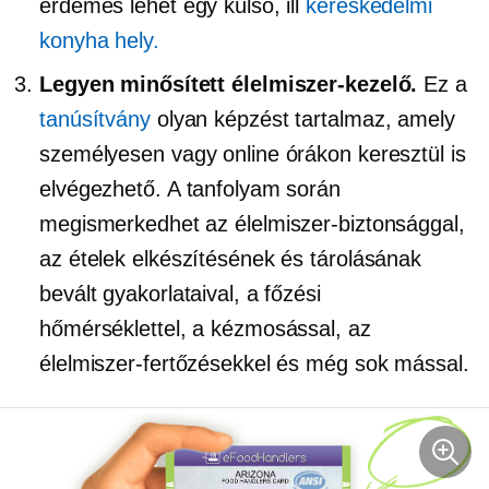
érdemes lehet egy külső, ill
kereskedelmi
konyha hely.
Legyen minősített élelmiszer-kezelő.
Ez a
tanúsítvány
olyan képzést tartalmaz, amely
személyesen vagy online órákon keresztül is
elvégezhető. A tanfolyam során
megismerkedhet az élelmiszer-biztonsággal,
az ételek elkészítésének és tárolásának
bevált gyakorlataival, a főzési
hőmérséklettel, a kézmosással, az
élelmiszer-fertőzésekkel és még sok mással.