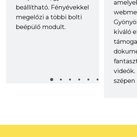
amelye
beállítható. Fényévekkel
webmes
megelőzi a többi bolti
Gyönyör
beépülő modult.
kiváló 
támogat
dokume
fantasz
videók
szépen 