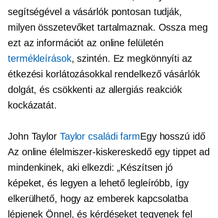
segítségével a vásárlók pontosan tudják,
milyen összetevőket tartalmaznak. Ossza meg
ezt az információt az online felületén
termékleírások
, szintén. Ez megkönnyíti az
étkezési korlátozásokkal rendelkező vásárlók
dolgát, és csökkenti az allergiás reakciók
kockázatát.
John Taylor
Taylor családi farm
Egy
hosszú idő
Az online élelmiszer-kiskereskedő egy tippet ad
mindenkinek, aki elkezdi: „Készítsen jó
képeket, és legyen a lehető legleíróbb, így
elkerülhető, hogy az emberek kapcsolatba
lépjenek Önnel, és kérdéseket tegyenek fel