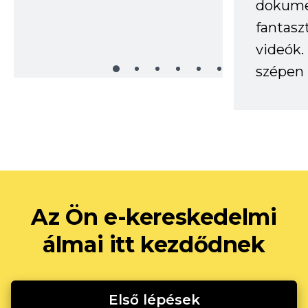
dokume
fantasz
videók
szépen 
Az Ön e-kereskedelmi
álmai itt kezdődnek
Első lépések