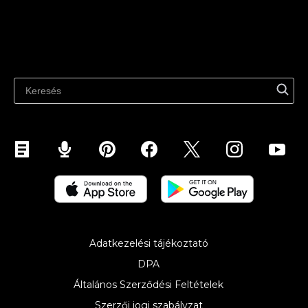
Eladás a Google-on
Eladás a piactereken
Tudástár
Eladás a WhatsApp-on
Legújabb blog
Eladás a Pinteresten
Eladás a Snapchaten
Eladás a YouTube-on
Eladás mobilon (ShopApp)
Adatkezelési tájékoztató
DPA
Általános Szerződési Feltételek
Szerzői jogi szabályzat