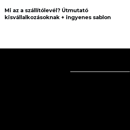
Mi az a szállítólevél? Útmutató
kisvállalkozásoknak + ingyenes sablon
Eladás online
Eladás online
Üzleti megoldások
Mindenhol eladni
Eladás a Weboldalon
Technológiai megoldások
Eladás a közösségi médiában
Magánszemélyek számára
Eladás Instagramon
Eladás a TikTokon
Ecwid
Eladás a Facebookon
Jellemzők