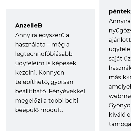
péntek
Annyira
AnzelleB
nyűgöz
Annyira egyszerű a
ajánlo
használata – még a
ügyfele
legtechnofóbiásabb
saját ü
ügyfeleim is képesek
haszná
kezelni. Könnyen
másikka
telepíthető, gyorsan
amelye
beállítható. Fényévekkel
webmes
megelőzi a többi bolti
Gyönyör
beépülő modult.
kiváló 
támogat