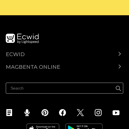
ECWID
Ecwid.com
MAGBENTA ONLINE
Help center
Ibenta kahit saan
Ibenta sa Facebook