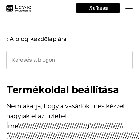
เริ่มกันเลย
‹ A blog kezdőlapjára
Termékoldal beállítása
Nem akarja, hogy a vásárlók üres kézzel
hagyják el az üzletét.
Íme\\\\\\\\\\\\\\\\\\\\\\\\\\\\\\\\\\\\\\(\\\\\\\\\\\\\\\\\\
(\\\\\\\\\\\\\\\\\\\\\\\\\\\\\\\\\\\\\\\\\\\\\\\\\\\\\\\\\\\\\\\\\\\\\\\