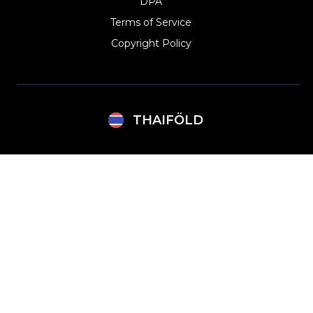
DPA
Terms of Service
Copyright Policy‎
THAIFÖLD
Argentina
Lithuania
Brazil
Mexico
Bulgaria
Netherlands
Canada (English)
Norway