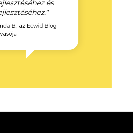
ejlesztéséhez és
ejlesztéséhez."
inda B., az Ecwid Blog
lvasója