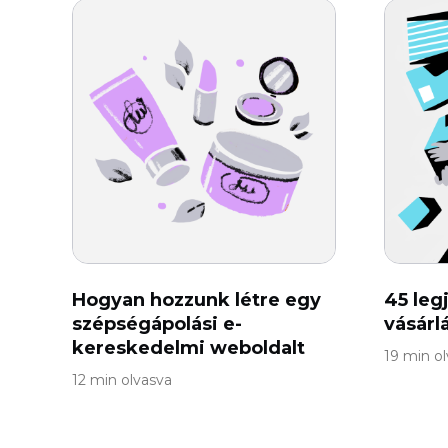
Hogyan hozzunk létre egy
45 leg
szépségápolási e-
vásárl
kereskedelmi weboldalt
19 min o
12 min olvasva