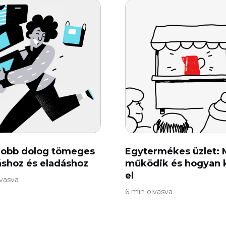
jobb dolog tömeges
Egytermékes üzlet: 
áshoz és eladáshoz
működik és hogyan 
el
lvasva
6 min olvasva