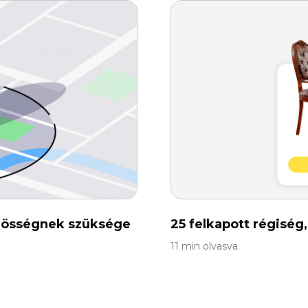
közösségnek szüksége
25 felkapott régiség
11 min olvasva