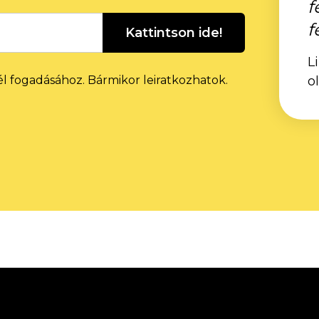
f
f
Kattintson ide!
L
él fogadásához. Bármikor leiratkozhatok.
o