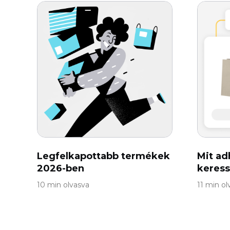
Legfelkapottabb termékek
Mit ad
2026-ben
keress
10 min olvasva
11 min ol