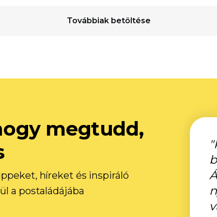
Továbbiak betöltése
, hogy megtudd,
"
s
b
Á
ppeket, híreket és inspiráló
n
ül a postaládájába
v