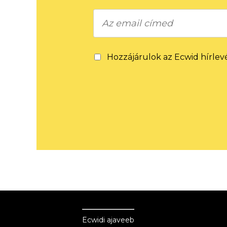
Hozzájárulok az Ecwid hírlev
Ecwid
Ecwid
Ecwidi ajaveeb