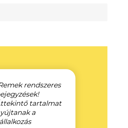
Remek rendszeres
ejegyzések!
ttekintő tartalmat
yújtanak a
állalkozás