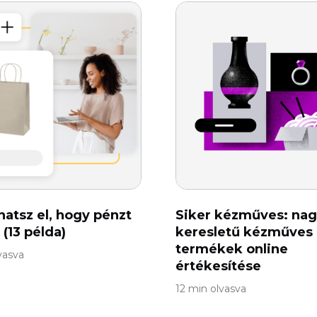
hatsz el, hogy pénzt
Siker kézműves: na
 (13 példa)
keresletű kézműves
termékek online
vasva
értékesítése
12 min olvasva