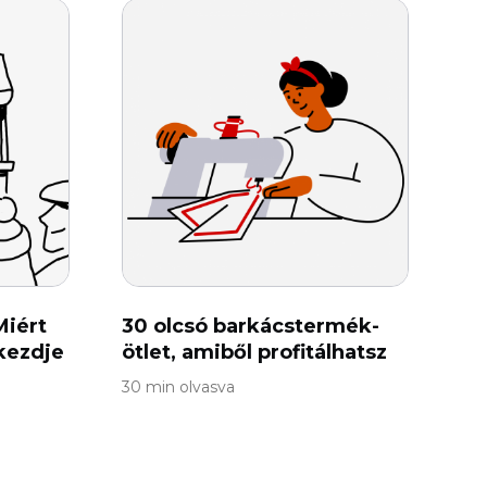
Miért
30 olcsó barkácstermék-
kezdje
ötlet, amiből profitálhatsz
30 min olvasva