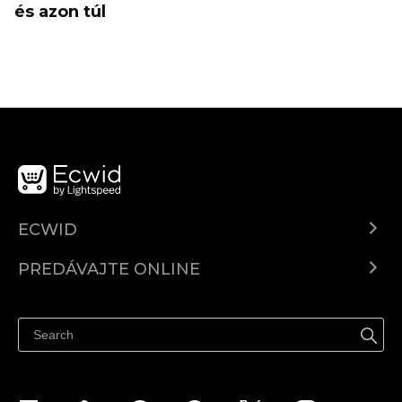
és azon túl
ECWID
Ecwid.com
PREDÁVAJTE ONLINE
Cenník
Predaj všade
Centrum pomoci
Predávajte na Facebook
Predávať na Instagram