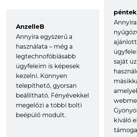
péntek
Annyira
AnzelleB
nyűgöz
Annyira egyszerű a
ajánlo
használata – még a
ügyfele
legtechnofóbiásabb
saját ü
ügyfeleim is képesek
haszná
kezelni. Könnyen
másikka
telepíthető, gyorsan
amelye
beállítható. Fényévekkel
webmes
megelőzi a többi bolti
Gyönyör
beépülő modult.
kiváló 
támogat