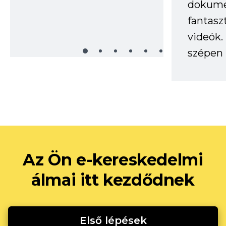
dokume
fantasz
videók
szépen 
Az Ön e-kereskedelmi
álmai itt kezdődnek
Első lépések