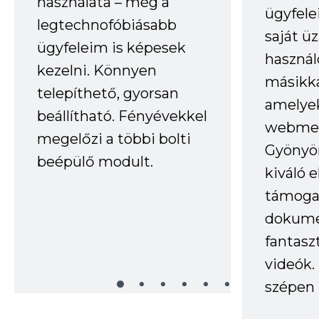
használata – még a
ügyfele
legtechnofóbiásabb
saját ü
ügyfeleim is képesek
haszná
kezelni. Könnyen
másikka
telepíthető, gyorsan
amelye
beállítható. Fényévekkel
webmes
megelőzi a többi bolti
Gyönyör
beépülő modult.
kiváló 
támogat
dokume
fantasz
videók
szépen 