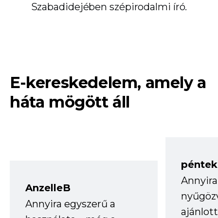
Szabadidejében szépirodalmi író.
E-kereskedelem, amely a
háta mögött áll
péntek
Annyira
AnzelleB
nyűgöz
Annyira egyszerű a
ajánlo