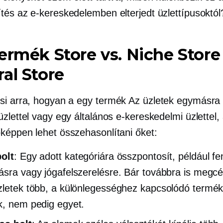
tés az e-kereskedelemben elterjedt üzlettípusoktól
termék
Store vs. Niche Store
al Store
si arra, hogyan a
egy termék
Az üzletek egymásra
zlettel vagy egy általános e-kereskedelmi üzlettel,
képpen lehet összehasonlítani őket:
olt
: Egy adott kategóriára összpontosít, például fe
ásra vagy jógafelszerelésre. Bár továbbra is megcé
zletek több, a különlegességhez kapcsolódó termék
k, nem pedig egyet.