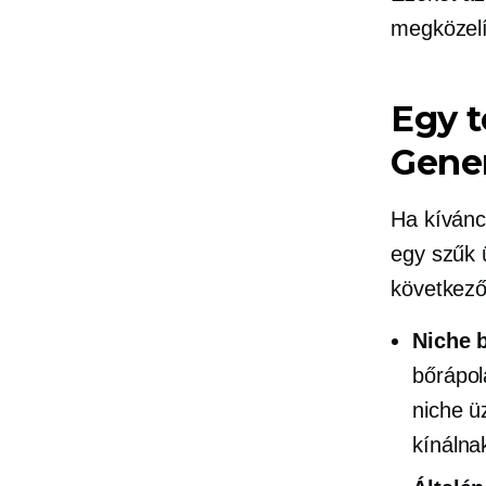
megközelí
Egy 
Gener
Ha kívánc
egy szűk ü
következő
Niche b
bőrápol
niche ü
kínálna