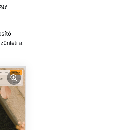
egy
osító
zünteti a