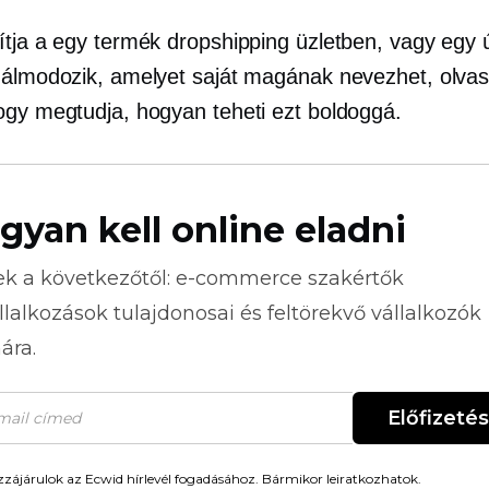
ítja a
egy termék
dropshipping üzletben, vagy egy ú
 álmodozik, amelyet saját magának nevezhet, olva
ogy megtudja, hogyan teheti ezt boldoggá.
gyan kell online eladni
ek a következőtől:
e-commerce
szakértők
llalkozások tulajdonosai és feltörekvő vállalkozók
ára.
Előfizetés
zájárulok az Ecwid hírlevél fogadásához. Bármikor leiratkozhatok.