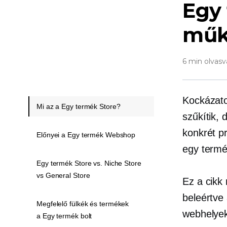
Egy
műkö
6 min olvasv
Kockázato
Mi az a Egy termék Store?
szűkítik,
konkrét p
Előnyei a Egy termék Webshop
egy term
Egy termék Store vs. Niche Store
vs General Store
Ez a cikk
beleértve
Megfelelő fülkék és termékek
webhelyek
a Egy termék bolt