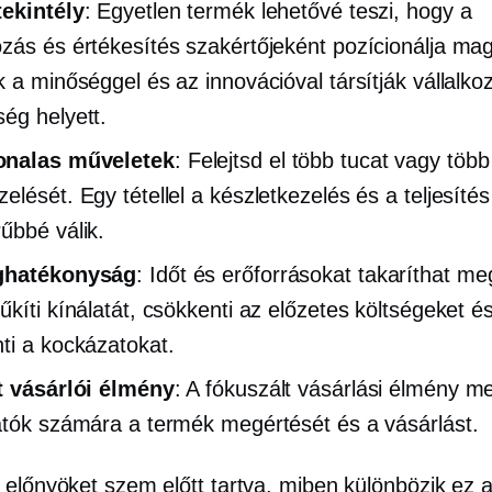
ekintély
: Egyetlen termék lehetővé teszi, hogy a
zás és értékesítés szakértőjeként pozícionálja mag
k a minőséggel és az innovációval társítják vállalko
ég helyett.
nalas műveletek
: Felejtsd el több tucat vagy töb
elését. Egy tétellel a készletkezelés és a teljesítés
űbbé válik.
ghatékonyság
: Időt és erőforrásokat takaríthat meg
űkíti kínálatát, csökkenti az előzetes költségeket é
ti a kockázatokat.
t vásárlói élmény
: A fókuszált vásárlási élmény m
atók számára a termék megértését és a vásárlást.
 előnyöket szem előtt tartva, miben különbözik ez 