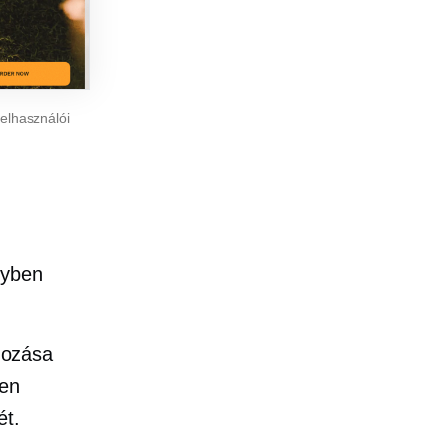
felhasználói
nyben
mozása
den
ét.