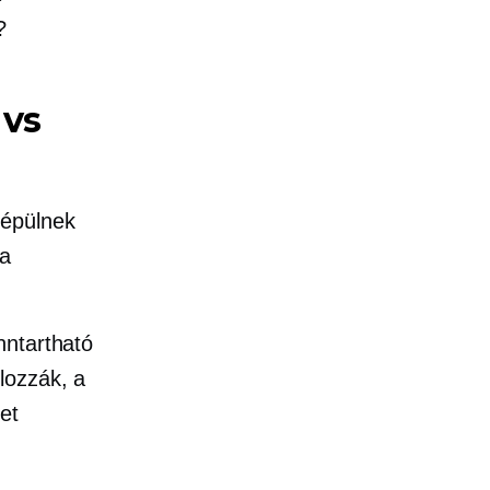
?
 vs
 épülnek
 a
nntartható
lozzák, a
et