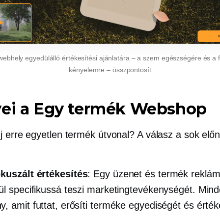
webhely egyedülálló értékesítési ajánlatára – a szem egészségére és a 
kényelemre – összpontosít
ei a
Egy termék
Webshop
j erre
egyetlen termék
útvonal? A válasz a sok elő
ókuszált
értékesítés
: Egy üzenet és termék reklá
ül specifikussá teszi marketingtevékenységét. Min
, amit futtat, erősíti terméke egyediségét és érték