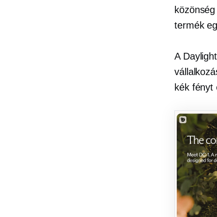
közönség 
termék eg
A Dayligh
vállalkozá
kék fényt