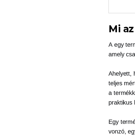
Mi az
A
egy te
amely csa
Ahelyett, 
teljes mé
a termékk
praktikus 
Egy term
vonzó, eg