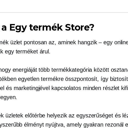
 a
Egy termék
Store?
rmék
üzlet pontosan az, aminek hangzik – egy onlin
k egy terméket árul.
hogy energiáját több termékkategória között osztaná
rtékben egyetlen termékre összpontosít, így biztosí
el és marketingjével kapcsolatos minden részlet kif
legyen.
ék
üzletek előtérbe helyezik az egyszerűséget és
lé
yszerűbb élményt nyújtva, amely gyakran rezonál e