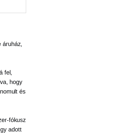
e áruház,
 fel,
tva, hogy
inomult és
zer-fókusz
gy adott