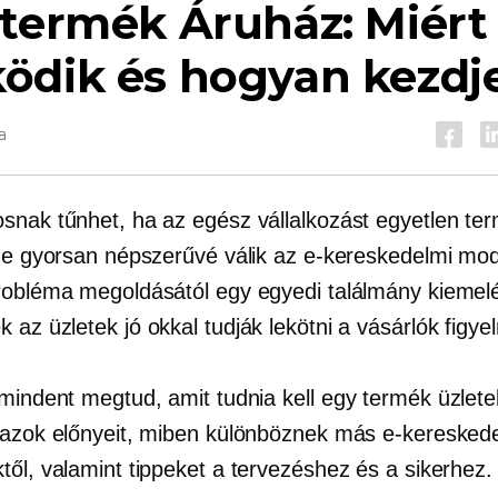
 termék
Áruház: Miért
dik és hogyan kezdje
a
snak tűnhet, ha az egész vállalkozást egyetlen te
 de gyorsan népszerűvé válik az e-kereskedelmi mod
robléma megoldásától egy egyedi találmány kiemelé
ék
az üzletek jó okkal tudják lekötni a vásárlók figye
 mindent megtud, amit tudnia kell
egy termék
üzlete
 azok előnyeit, miben különböznek más e-keresked
től, valamint tippeket a tervezéshez és a sikerhez.