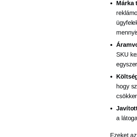
Márka t
reklámo
ügyfele
mennyis
Áramvo
SKU kez
egyszer
Költsé
hogy sz
csökken
Javítot
a látog
Ezeket az