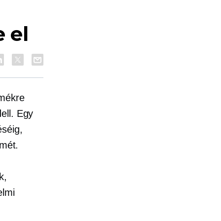
 el
rmékre
ell. Egy
séig,
lmét.
k,
elmi