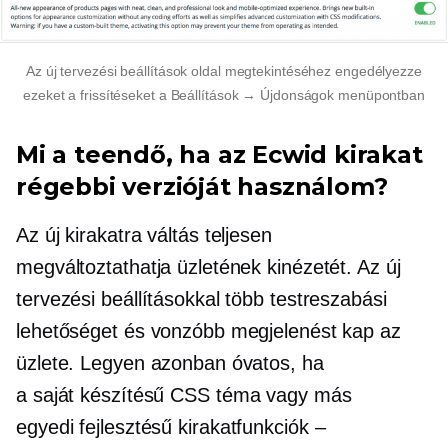
Az új tervezési beállítások oldal megtekintéséhez engedélyezze
ezeket a frissítéseket a Beállítások → Újdonságok menüpontban
Mi a teendő, ha az Ecwid kirakat
régebbi verzióját használom?
Az új kirakatra váltás teljesen
megváltoztathatja üzletének kinézetét. Az új
tervezési beállításokkal több testreszabási
lehetőséget és vonzóbb megjelenést kap az
üzlete. Legyen azonban óvatos, ha
a
saját készítésű
CSS téma vagy más
egyedi fejlesztésű
kirakatfunkciók –