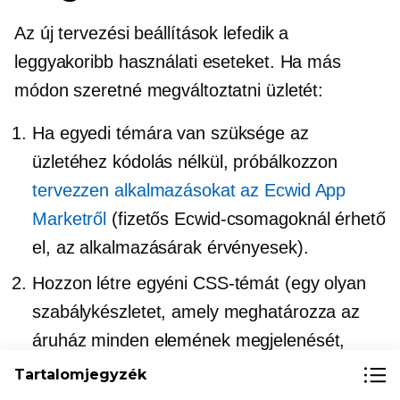
Az új tervezési beállítások lefedik a
leggyakoribb használati eseteket. Ha más
módon szeretné megváltoztatni üzletét:
Ha egyedi témára van szüksége az
üzletéhez kódolás nélkül, próbálkozzon
tervezzen alkalmazásokat az Ecwid App
Marketről
(fizetős Ecwid-csomagoknál érhető
el, az alkalmazásárak érvényesek).
Hozzon létre egyéni CSS-témát (egy olyan
szabálykészletet, amely meghatározza az
áruház minden elemének megjelenését,
például a méretét, alakját vagy színét). A
Tartalomjegyzék
CSS-téma létrehozásához bizonyos műszaki