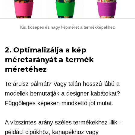
Kis, közepes és nagy képméret a termékképekhez
2. Optimalizálja a kép
méretarányát a termék
méretéhez
Te árulsz pálmát? Vagy talán
hosszú lábú
a
modellek bemutatják a designer kabátokat?
Függőleges képeken mindkettő jól mutat.
A vízszintes arány széles termékekhez illik –
például cipőkhöz, kanapékhoz vagy