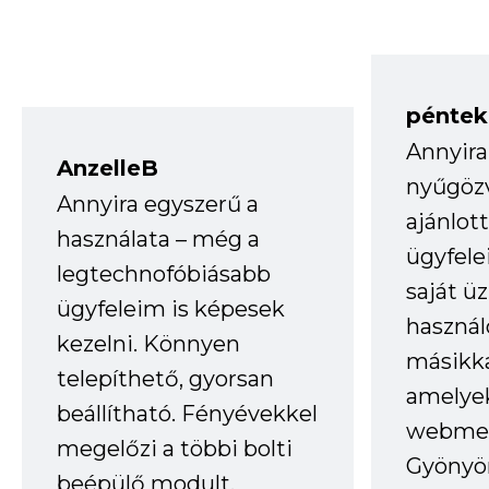
péntek
Annyira
AnzelleB
nyűgöz
Annyira egyszerű a
ajánlo
használata – még a
ügyfele
legtechnofóbiásabb
saját ü
ügyfeleim is képesek
haszná
kezelni. Könnyen
másikka
telepíthető, gyorsan
amelye
beállítható. Fényévekkel
webmes
megelőzi a többi bolti
Gyönyör
beépülő modult.