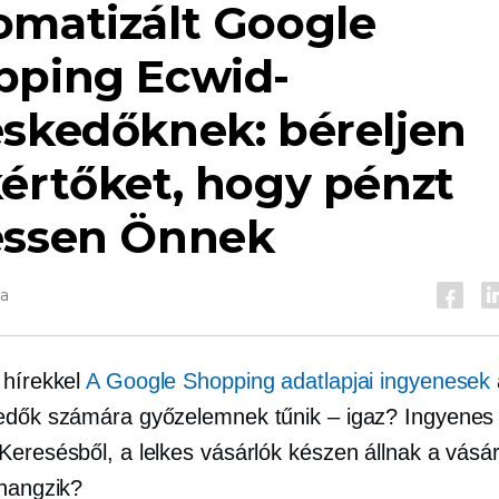
omatizált Google
pping Ecwid-
eskedőknek: béreljen
értőket, hogy pénzt
essen Önnek
va
 hírekkel
A Google Shopping adatlapjai ingyenesek
edők számára győzelemnek tűnik – igaz? Ingyenes
Keresésből, a lelkes vásárlók készen állnak a vásár
 hangzik?