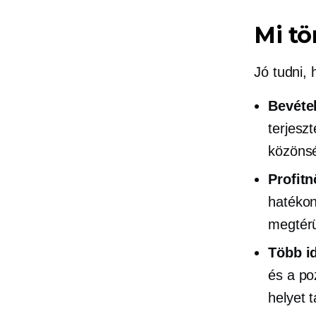
Mi tö
Jó tudni,
Bevéte
terjesz
közönsé
Profitn
hatékon
megtérü
Több id
és a po
helyet 