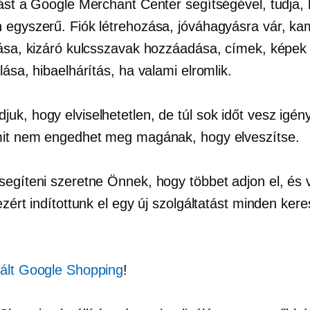
tást a Google Merchant Center segítségével, tudja,
 egyszerű. Fiók létrehozása, jóváhagyásra vár, k
lása, kizáró kulcsszavak hozzáadása, címek, képek
lása, hibaelhárítás, ha valami elromlik.
uk, hogy elviselhetetlen, de túl sok időt vesz igén
mit nem engedhet meg magának, hogy elveszítse.
segíteni szeretne Önnek, hogy többet adjon el, és 
ezért indítottunk el egy új szolgáltatást minden ker
ált Google Shopping
!