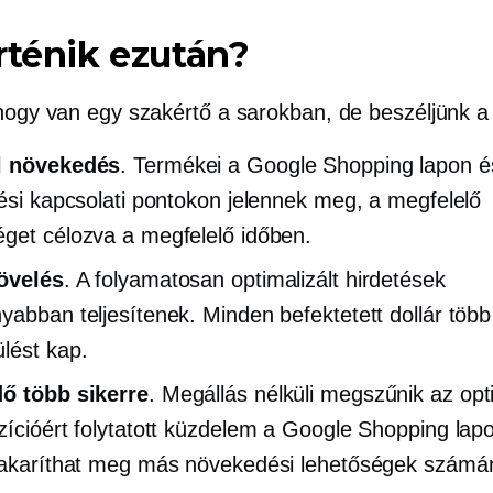
rténik ezután?
 hogy van egy szakértő a sarokban, de beszéljünk a 
l növekedés
. Termékei a Google Shopping lapon 
tési kapcsolati pontokon jelennek meg, a megfelelő
get célozva a megfelelő időben.
övelés
. A folyamatosan optimalizált hirdetések
yabban teljesítenek. Minden befektetett dollár több
lést kap.
ő több sikerre
.
Megállás nélküli
megszűnik az opti
zícióért folytatott küzdelem a Google Shopping lapo
takaríthat meg más növekedési lehetőségek számá