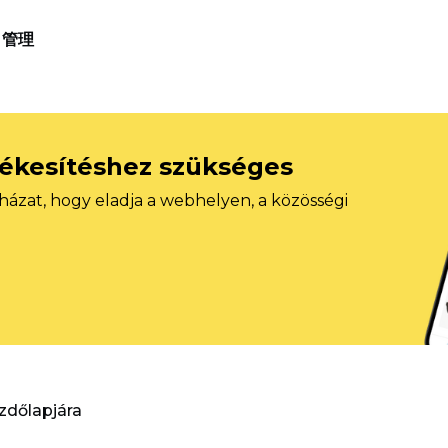
管理
tékesítéshez szükséges
házat, hogy eladja a webhelyen, a közösségi
ezdőlapjára