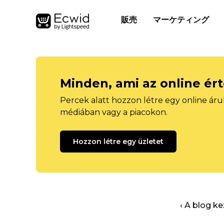
販売
マーケティング
Minden, ami az online ér
Percek alatt hozzon létre egy online áru
médiában vagy a piacokon.
Hozzon létre egy üzletet
‹ A blog k