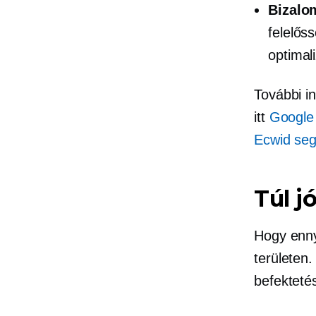
Bizalo
felelős
optimali
További i
itt
Google 
Ecwid seg
Túl j
Hogy enny
területen.
befekteté