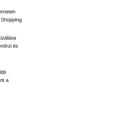
terneten
 Shopping
tizálása
enőrzi és
obb
int a