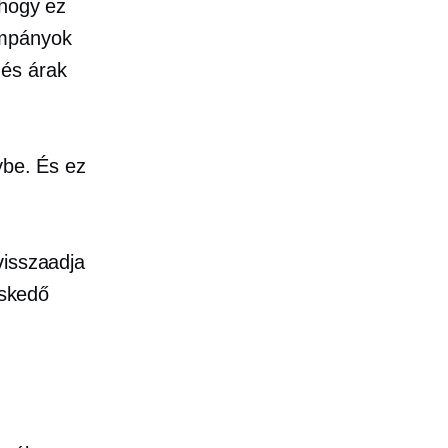
 hogy ez
ampányok
 és árak
ybe. És ez
visszaadja
eskedő