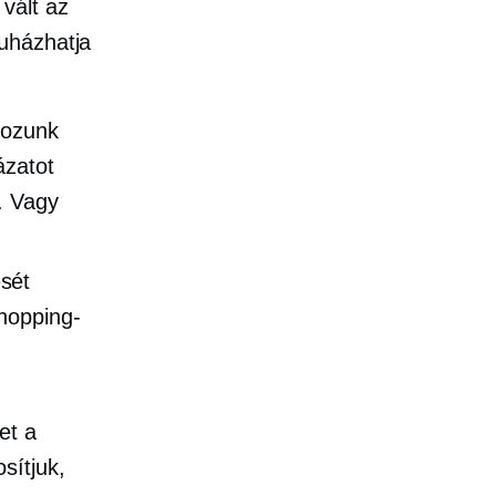
vált az
uházhatja
hozunk
ázatot
. Vagy
ését
Shopping-
et a
sítjuk,