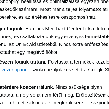
Shopping beállítása és optimalizálása egyszerűbbé 
eskedők számára. Most már a teljes folyamatot átr
erekre, és az értékesítésre összpontosíthat.
ni fogunk
. Ha nincs Merchant Center-fiókja, létre
nnek, és csatlakoztatunk egy érvényes terméktábl
enül az Ön Ecwid üzletéből. Nincs extra erőfeszítés
oztathat egy meglévő fiókot.
észen fogjuk tartani
. Folytassa a termékek kezel
 vezérlőpanel
, szinkronizáljuk készletét a Google 
zatérésre koncentrálunk
. Nincs szüksége olyan
tatásra, amely soha nem térül meg. Erőfeszítéseink
 – a hirdetési kiadások megtérülésére – összponto