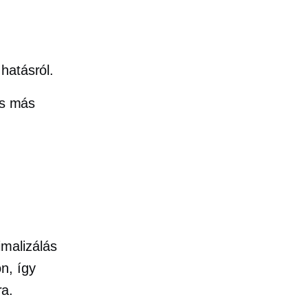
hatásról.
és más
malizálás
n, így
ra.