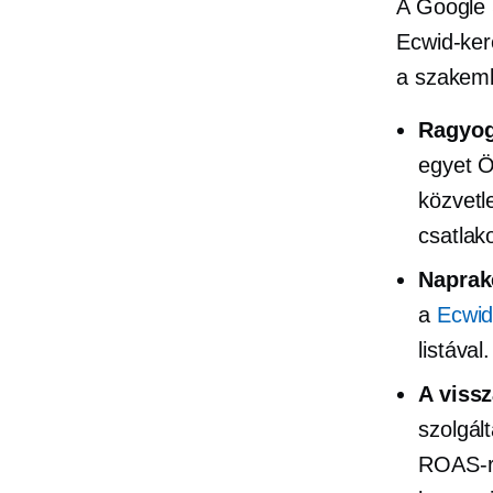
A Google 
Ecwid-ker
a szakemb
Ragyog
egyet Ö
közvetl
csatlak
Naprak
a
Ecwid
listával.
A viss
szolgál
ROAS-ra