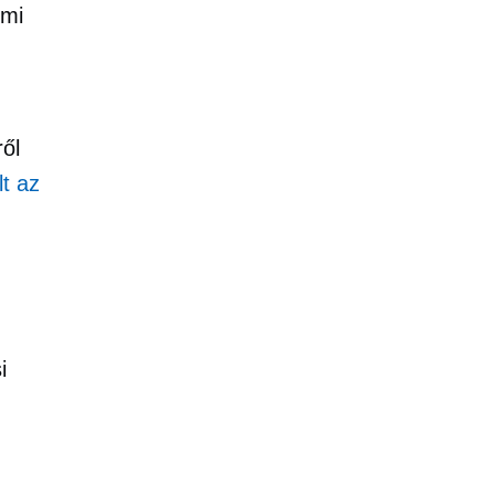
 mi
ől
t az
i