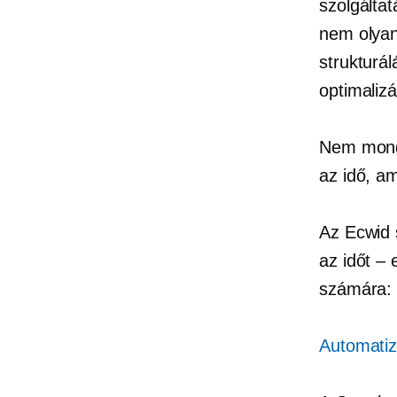
szolgálta
nem olyan
strukturá
optimalizá
Nem mondj
az idő, a
Az Ecwid 
az időt – 
számára:
Automatiz