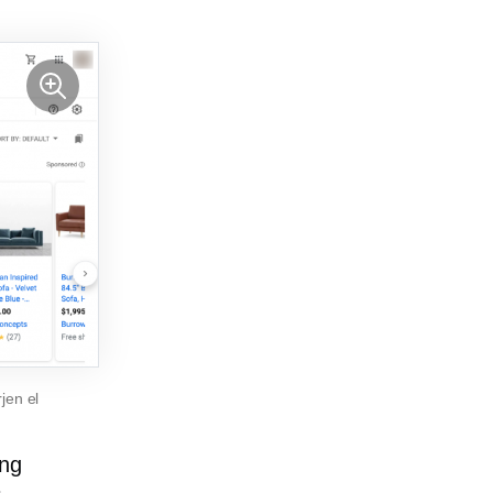
jen el
ing