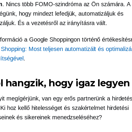
m
. Nincs több FOMO-szindróma az Ön számára. A
ségünk, hogy mindezt lefedjük, automatizáljuk és
záljuk. És a vezetésről az irányításra vált.
nformáció a Google Shoppingon történő értékesítésr
Shopping: Most teljesen automatizált és optimalizál
ítségével
.
ól hangzik, hogy igaz legyen
it megígérjünk, van egy erős partnerünk a hirdetés
 Ki hoz kellő hitelességet és szakértelmet hirdetési
seinek és sikereinek menedzseléséhez?