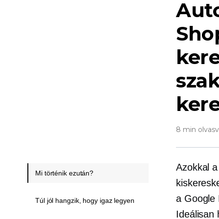
Aut
Sho
ker
szak
ker
8 min olvas
Azokkal a
Mi történik ezután?
kiskeresk
a Google 
Túl jól hangzik, hogy igaz legyen
Ideálisan