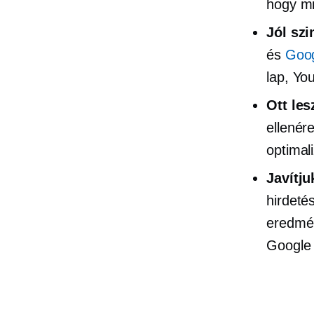
hogy mi
Jól
szi
és
Goog
lap, Yo
Ott le
ellenér
optimali
Javítj
hirdeté
eredmé
Google 