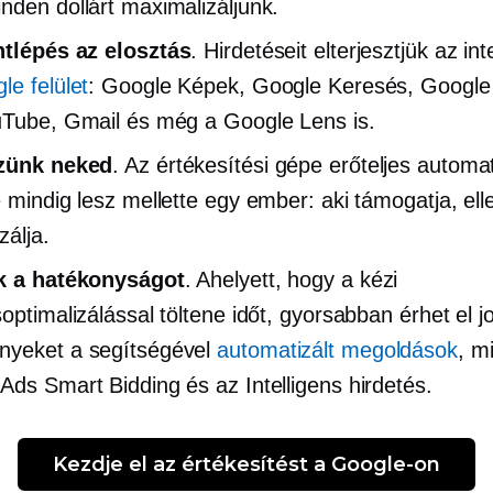
nden dollárt maximalizáljunk.
ntlépés
az elosztás
. Hirdetéseit elterjesztjük az in
le felület
: Google Képek, Google Keresés, Google
uTube, Gmail és még a Google Lens is.
szünk neked
. Az értékesítési gépe erőteljes automa
e mindig lesz mellette egy ember: aki támogatja, ell
zálja.
uk a hatékonyságot
. Ahelyett, hogy a kézi
soptimalizálással töltene időt, gyorsabban érhet el j
nyeket a segítségével
automatizált megoldások
, m
Ads Smart Bidding és az Intelligens hirdetés.
Kezdje el az értékesítést a Google-on