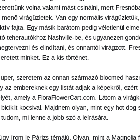
erettünk volna valami mást csinálni, mert Fresnób
 menő virágüzletek. Van egy normális virágüzletük
ktív fajta. Egy másik barátom pedig véletlenül elme
lító teherautókhoz Nashville-be, és ugyanezen gondo
egtervezni és elindítani, és onnantól virágzott. Fre
retett minket. Ez a kis történet.
uper, szeretem az onnan származó bloomed haszn
y az embereknek egy listát adjak a képekről, ezér
yét, amely a FloraFlowerCart.com. Látom a virágko
biciklit kocsival. Majdnem olyan, mint egy hot dog 
tudom, mi lenne a jobb szó a leírására.
úgy írom le
Párizs témájú.
Olyan, mint a Magnolia 