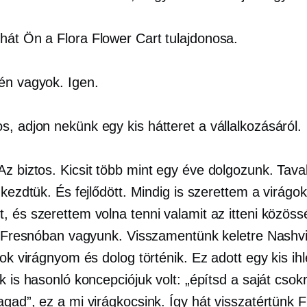
hát Ön a Flora Flower Cart tulajdonosa.
én vagyok. Igen.
, adjon nekünk egy kis hátteret a vállalkozásáról.
Az biztos. Kicsit több mint egy éve dolgozunk. Tava
 kezdtük. És fejlődött. Mindig is szerettem a virágo
, és szerettem volna tenni valamit az itteni közös
ai Fresnóban vagyunk. Visszamentünk keletre Nashvi
sok virágnyom és dolog történik. Ez adott egy kis ihl
k is hasonló koncepciójuk volt: „építsd a saját csokr
agad”, ez a mi virágkocsink. Így hát visszatértünk 