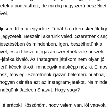
hetek a podcasthoz, de mindig nagyszerű beszélget
vel.
jesen. Itt már egy ideje. Tehát ha a kereskedők fig
a jegyzeteit. Beszélni akarunk veled. Szeretnénk seg
rjesztésében és mindenben. Igen, beszélhetünk a
vel, és azt hiszem, igazán szeretnék vele beszélni
-játéka kiváló. Az Instagram játékom nem olyan jó.
zerű képek itt-ott, mindegyik másképp néz ki. Elmo
osz, tényleg. Szeretnénk igazán belemerülni abba,
, hogyan csinálta ezt az Instagram-játékot. Na mind
endégünk Jaeleen Shaw-t. Hogy vagy?
Hé srácok! Köszönöm, hogy velem van. jól vagyok.