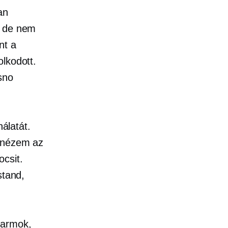
an
, de nem
nt a
lkodott.
sno
álatát.
t nézem az
csit.
stand,
farmok,