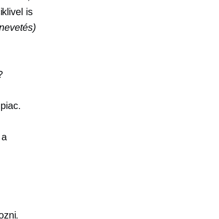
klivel is
(nevetés)
?
piac.
 a
ozni.