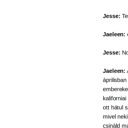
Jesse:
Te
Jaeleen:
Jesse:
Nos
Jaeleen:
áprilisban
embereket
kaliforni
ott hátul 
mivel neki
csináld m