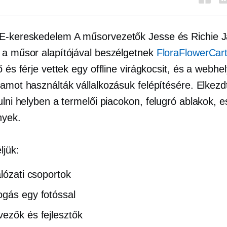
E-kereskedelem
A műsorvezetők Jesse és Richie J
 a műsor alapítójával beszélgetnek
FloraFlowerCar
ő és férje vettek egy offline virágkocsit, és a webhe
amot használták vállalkozásuk felépítésére. Elkezdt
ulni helyben a termelői piacokon,
felugró ablakok,
e
nyek.
jük:
álózati csoportok
gás egy fotóssal
ezők és fejlesztők