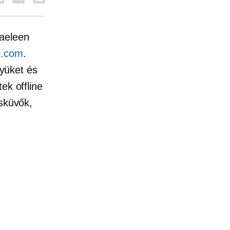
aeleen
t.com
.
lyüket és
ek offline
sküvők,