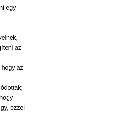
ni egy
yelnek,
íteni az
, hogy az
sódottak;
 hogy
egy, ezzel