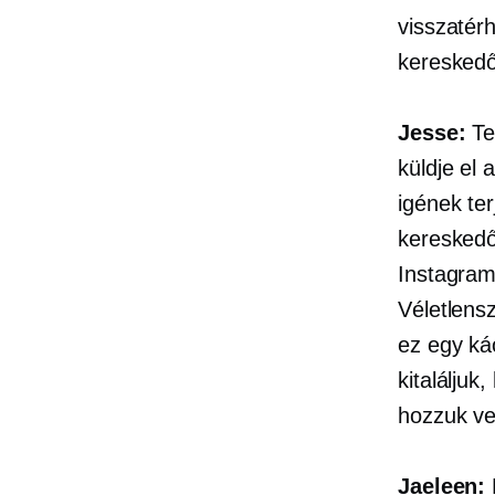
visszatér
kereskedő
Jesse:
Tel
küldje el 
igének te
kereskedő
Instagram
Véletlens
ez egy ká
kitaláljuk
hozzuk v
Jaeleen: