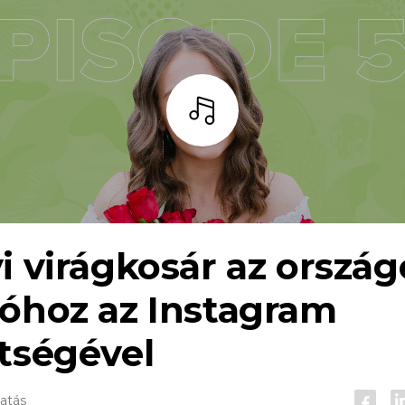
Hallgass
i virágkosár az ország
óhoz az Instagram
tségével
gatás