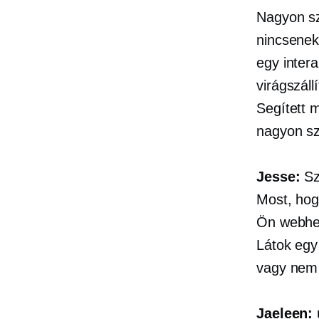
Nagyon sz
nincsenek
egy intera
virágszál
Segített m
nagyon sze
Jesse:
Sz
Most, hog
Ön webhel
Látok egy 
vagy nem 
Jaeleen: