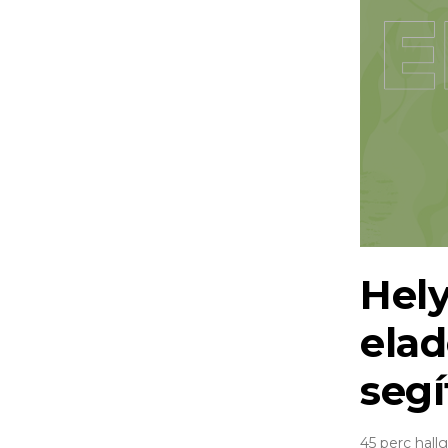
Hely
elad
segí
45 perc hall