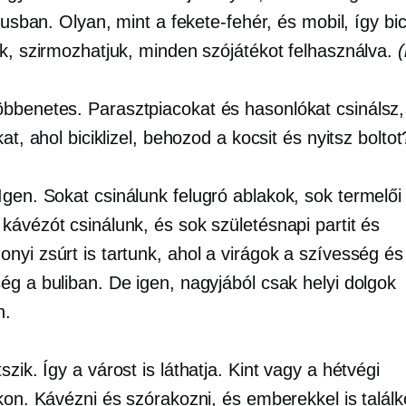
ílusban. Olyan, mint a fekete-fehér, és mobil, így bici
ük, szirmozhatjuk, minden szójátékot felhasználva.
bbenetes. Parasztpiacokat és hasonlókat csinálsz,
kat, ahol biciklizel, behozod a kocsit és nyitsz boltot
Igen. Sokat csinálunk
felugró ablakok,
sok termelői 
kávézót csinálunk, és sok születésnapi partit és
nyi zsúrt is tartunk, ahol a virágok a szívesség és
ég a buliban. De igen, nagyjából csak helyi dolgok
n.
szik. Így a várost is láthatja. Kint vagy a hétvégi
kon. Kávézni és szórakozni, és emberekkel is találk