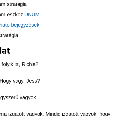
am stratégia
ram eszköz
UNUM
ható bejegyzések
stratégia
lat
folyik itt, Richie?
Hogy vagy, Jess?
gyszerű vagyok.
ma izgatott vagyok. Mindig izgatott vagyok, hogy