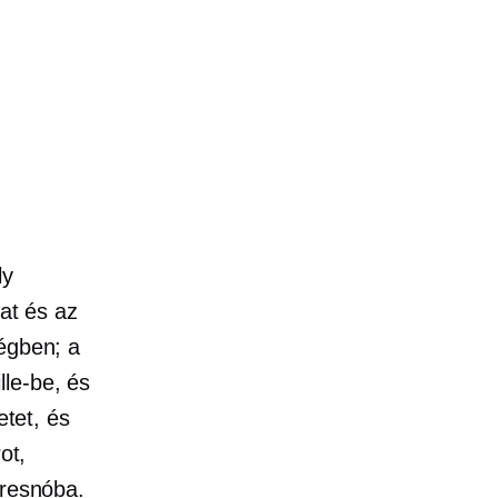
ly
kat és az
ségben; a
lle-be, és
etet, és
ot,
Fresnóba.