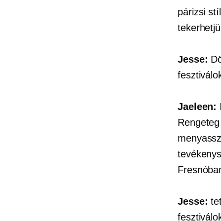
párizsi st
tekerhetj
Jesse:
Dö
fesztiválo
Jaeleen:
Rengeteg 
menyasszo
tevékenys
Fresnóba
Jesse:
tet
fesztiválo