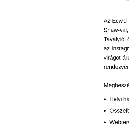
Az Ecwid
Shaw-val,
Tavalytól 
az Instagr
virágot ár
rendezvé
Megbeszél
Helyi h
Összefo
Webterv