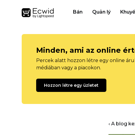
Bán
Quản lý
Khuyế
Minden, ami az online ér
Percek alatt hozzon létre egy online áru
médiában vagy a piacokon.
Hozzon létre egy üzletet
‹ A blog k