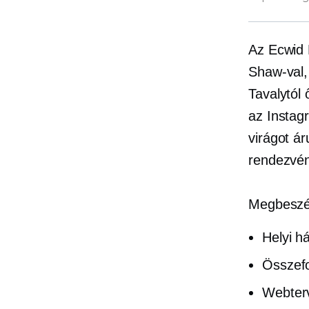
Az Ecwid
Shaw-val,
Tavalytól 
az Instagr
virágot ár
rendezvé
Megbeszél
Helyi h
Összefo
Webterv