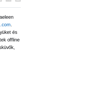
aeleen
t.com
.
lyüket és
ek offline
sküvők,