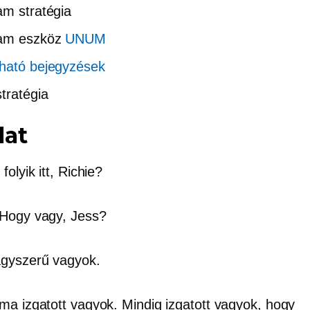
am stratégia
ram eszköz
UNUM
ható bejegyzések
stratégia
lat
folyik itt, Richie?
Hogy vagy, Jess?
gyszerű vagyok.
ma izgatott vagyok. Mindig izgatott vagyok, hogy