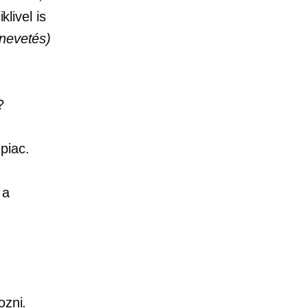
klivel is
(nevetés)
?
piac.
 a
ozni.