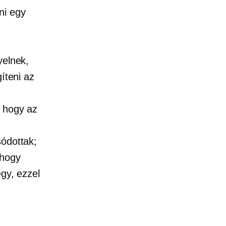
ni egy
yelnek,
íteni az
, hogy az
sódottak;
 hogy
egy, ezzel