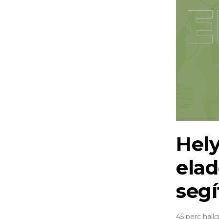
Hely
elad
segí
45 perc hall