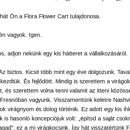
hát Ön a Flora Flower Cart tulajdonosa.
én vagyok. Igen.
, adjon nekünk egy kis hátteret a vállalkozásáról.
Az biztos. Kicsit több mint egy éve dolgozunk. Tava
 kezdtük. És fejlődött. Mindig is szerettem a virágo
, és szerettem volna tenni valamit az itteni közös
ai Fresnóban vagyunk. Visszamentünk keletre Nashvi
sok virágnyom és dolog történik. Ez adott egy kis ihl
k is hasonló koncepciójuk volt: „építsd a saját csokr
agad”, ez a mi virágkocsink. Így hát visszatértünk 