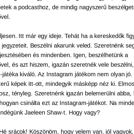
hetek a podcasthoz, de mindig nagyszerű beszélget
vel.
jesen. Itt már egy ideje. Tehát ha a kereskedők fig
a jegyzeteit. Beszélni akarunk veled. Szeretnénk seg
rjesztésében és mindenben. Igen, beszélhetünk a
vel, és azt hiszem, igazán szeretnék vele beszélni
-játéka kiváló. Az Instagram játékom nem olyan jó.
zerű képek itt-ott, mindegyik másképp néz ki. Elmo
osz, tényleg. Szeretnénk igazán belemerülni abba,
, hogyan csinálta ezt az Instagram-játékot. Na mind
endégünk Jaeleen Shaw-t. Hogy vagy?
Hé srácok! Köszönöm, hogy velem van. jól vagyok.