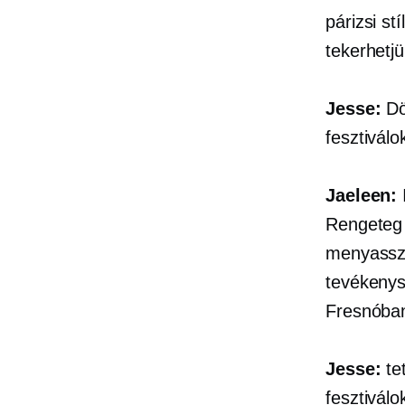
párizsi st
tekerhetj
Jesse:
Dö
fesztiválo
Jaeleen:
Rengeteg 
menyasszo
tevékenys
Fresnóba
Jesse:
tet
fesztiválo