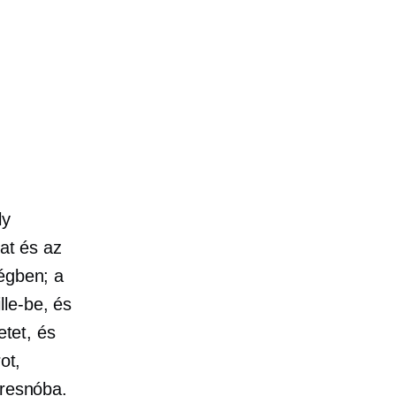
ly
kat és az
ségben; a
lle-be, és
etet, és
ot,
Fresnóba.