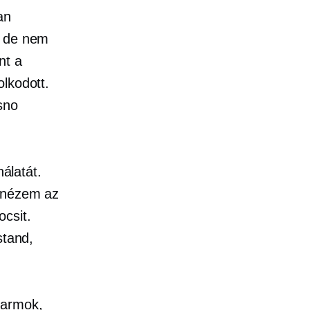
an
, de nem
nt a
lkodott.
sno
álatát.
t nézem az
csit.
stand,
farmok,