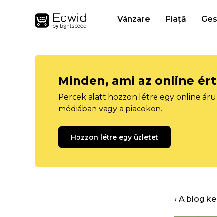
Vânzare
Piață
Ges
Minden, ami az online ér
Percek alatt hozzon létre egy online áru
médiában vagy a piacokon.
Hozzon létre egy üzletet
‹ A blog k