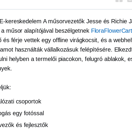
E-kereskedelem
A műsorvezetők Jesse és Richie J
 a műsor alapítójával beszélgetnek
FloraFlowerCar
ő és férje vettek egy offline virágkocsit, és a webhe
amot használták vállalkozásuk felépítésére. Elkezdt
ulni helyben a termelői piacokon,
felugró ablakok,
e
nyek.
jük:
álózati csoportok
gás egy fotóssal
ezők és fejlesztők