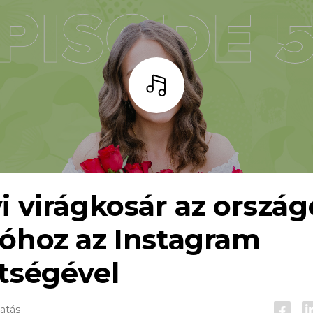
Hallgass
i virágkosár az ország
óhoz az Instagram
tségével
gatás