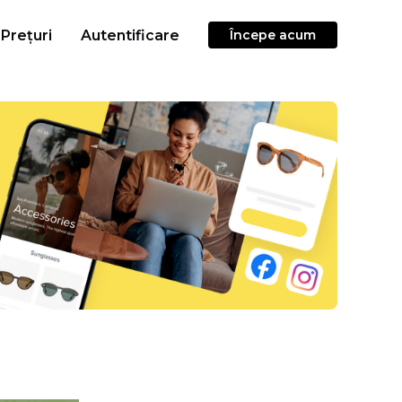
Prețuri
Autentificare
Începe acum