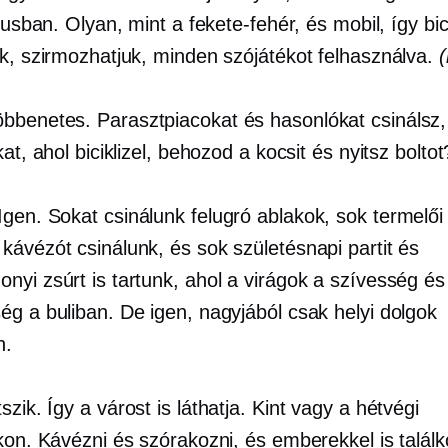
ílusban. Olyan, mint a fekete-fehér, és mobil, így bici
ük, szirmozhatjuk, minden szójátékot felhasználva.
bbenetes. Parasztpiacokat és hasonlókat csinálsz,
kat, ahol biciklizel, behozod a kocsit és nyitsz boltot
Igen. Sokat csinálunk
felugró ablakok,
sok termelői 
kávézót csinálunk, és sok születésnapi partit és
nyi zsúrt is tartunk, ahol a virágok a szívesség és
ég a buliban. De igen, nagyjából csak helyi dolgok
n.
szik. Így a várost is láthatja. Kint vagy a hétvégi
kon. Kávézni és szórakozni, és emberekkel is találk