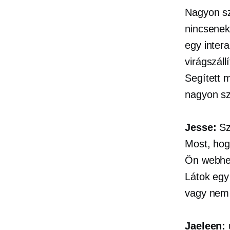
Nagyon sz
nincsenek
egy intera
virágszál
Segített m
nagyon sze
Jesse:
Sz
Most, hog
Ön webhel
Látok egy 
vagy nem 
Jaeleen: