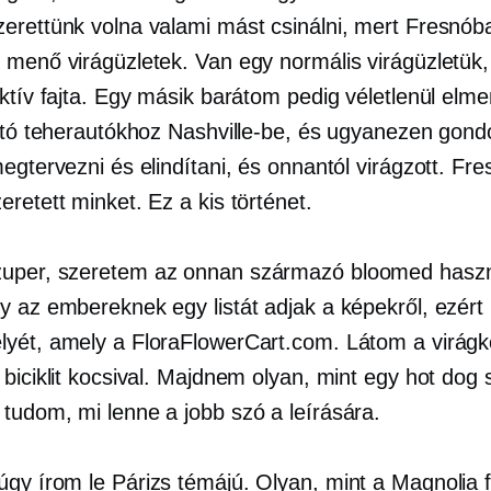
erettünk volna valami mást csinálni, mert Fresnób
 menő virágüzletek. Van egy normális virágüzletük
ktív fajta. Egy másik barátom pedig véletlenül elme
lító teherautókhoz Nashville-be, és ugyanezen gondo
egtervezni és elindítani, és onnantól virágzott. Fre
retett minket. Ez a kis történet.
uper, szeretem az onnan származó bloomed haszn
y az embereknek egy listát adjak a képekről, ezér
yét, amely a FloraFlowerCart.com. Látom a virágko
biciklit kocsival. Majdnem olyan, mint egy hot dog 
tudom, mi lenne a jobb szó a leírására.
úgy írom le
Párizs témájú.
Olyan, mint a Magnolia 