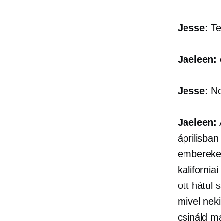
Jesse:
Te
Jaeleen:
Jesse:
Nos
Jaeleen:
áprilisban
embereket
kaliforni
ott hátul 
mivel neki
csináld m