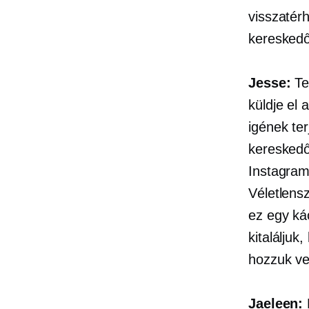
visszatér
kereskedő
Jesse:
Tel
küldje el 
igének te
kereskedő
Instagram
Véletlens
ez egy ká
kitaláljuk
hozzuk v
Jaeleen: