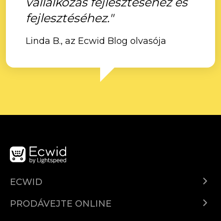
vállalkozás fejlesztéséhez és
fejlesztéséhez."
Linda B., az Ecwid Blog olvasója
ECWID
Ecwid.com
PRODÁVEJTE ONLINE
Ceny
Prodávejte všude