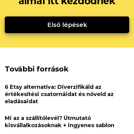
álmai itt kezdődnek
Első lépések
További források
6 Etsy alternatíva: Diverzifikáld az
értékesítési csatornáidat és növeld az
eladásaidat
Mi az a szállítólevél? Útmutató
kisvállalkozásoknak + ingyenes sablon