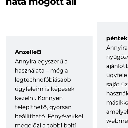
háta mögött áll
péntek
Annyira
AnzelleB
nyűgöz
Annyira egyszerű a
ajánlo
használata – még a
ügyfele
legtechnofóbiásabb
saját ü
ügyfeleim is képesek
haszná
kezelni. Könnyen
másikka
telepíthető, gyorsan
amelye
beállítható. Fényévekkel
webmes
megelőzi a többi bolti