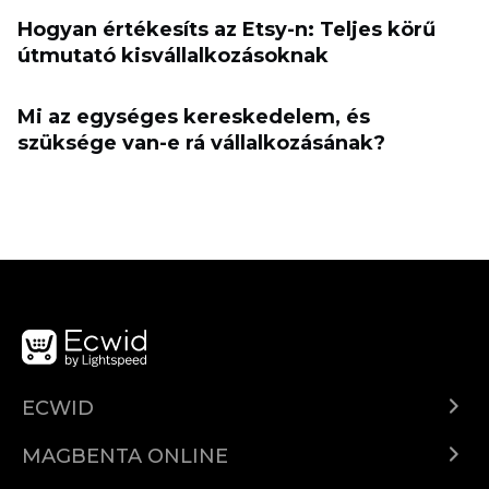
Hogyan értékesíts az Etsy-n: Teljes körű
útmutató kisvállalkozásoknak
Mi az egységes kereskedelem, és
szüksége van-e rá vállalkozásának?
ECWID
Ecwid.com
MAGBENTA ONLINE
Help center
Ibenta kahit saan