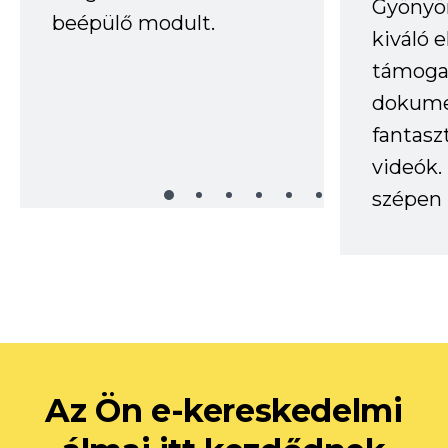
Gyönyör
beépülő modult.
kiváló 
támogat
dokume
fantasz
videók
szépen 
Az Ön e-kereskedelmi