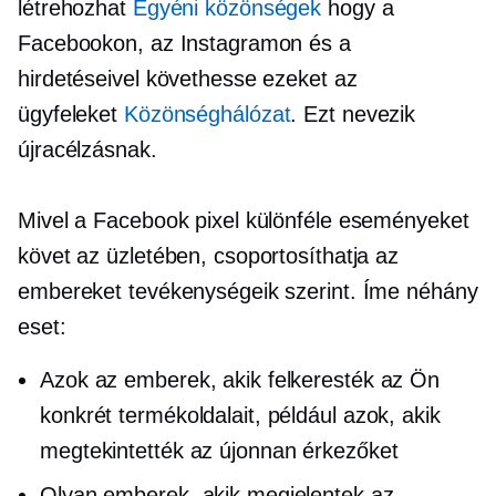
létrehozhat
Egyéni közönségek
hogy a
Facebookon, az Instagramon és a
hirdetéseivel követhesse ezeket az
ügyfeleket
Közönséghálózat
. Ezt nevezik
újracélzásnak.
Mivel a Facebook pixel különféle eseményeket
követ az üzletében, csoportosíthatja az
embereket tevékenységeik szerint. Íme néhány
eset:
Azok az emberek, akik felkeresték az Ön
konkrét termékoldalait, például azok, akik
megtekintették az újonnan érkezőket
Olyan emberek, akik megjelentek az