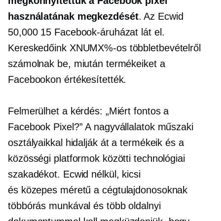
megkönnyítettük a Facebook pixel
használatának megkezdését
. Az Ecwid
50,000 15 Facebook-áruházat lát el.
Kereskedőink XNUMX%-os többletbevételről
számolnak be, miután termékeiket a
Facebookon értékesítették.
Felmerülhet a kérdés: „Miért fontos a
Facebook Pixel?” A nagyvállalatok műszaki
osztályaikkal hidalják át a termékeik és a
közösségi platformok közötti technológiai
szakadékot. Ecwid nélkül, kicsi
és
közepes méretű
a cégtulajdonosoknak
többórás munkával és több oldalnyi