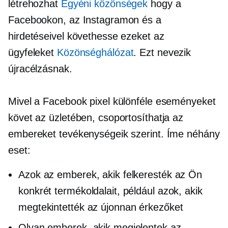
létrehozhat
Egyéni közönségek
hogy a
Facebookon, az Instagramon és a
hirdetéseivel követhesse ezeket az
ügyfeleket
Közönséghálózat
. Ezt nevezik
újracélzásnak.
Mivel a Facebook pixel különféle eseményeket
követ az üzletében, csoportosíthatja az
embereket tevékenységeik szerint. Íme néhány
eset:
Azok az emberek, akik felkeresték az Ön
konkrét termékoldalait, például azok, akik
megtekintették az újonnan érkezőket
Olyan emberek, akik megjelentek az