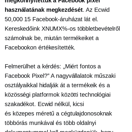
megkönnyítettük a Facebook pixel
használatának megkezdését
. Az Ecwid
50,000 15 Facebook-áruházat lát el.
Kereskedőink XNUMX%-os többletbevételről
számolnak be, miután termékeiket a
Facebookon értékesítették.
Felmerülhet a kérdés: „Miért fontos a
Facebook Pixel?” A nagyvállalatok műszaki
osztályaikkal hidalják át a termékeik és a
közösségi platformok közötti technológiai
szakadékot. Ecwid nélkül, kicsi
és
közepes méretű
a cégtulajdonosoknak
többórás munkával és több oldalnyi