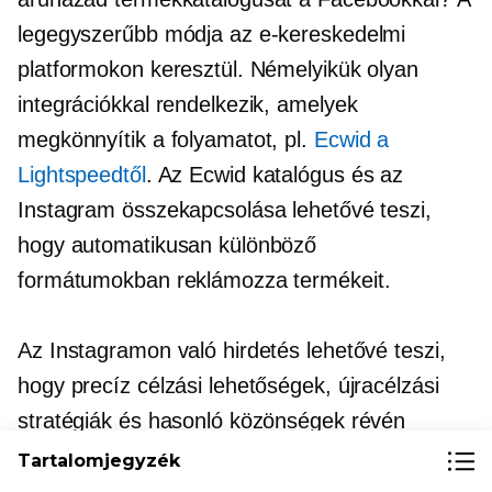
legegyszerűbb módja az e-kereskedelmi
platformokon keresztül. Némelyikük olyan
integrációkkal rendelkezik, amelyek
megkönnyítik a folyamatot, pl.
Ecwid a
Lightspeedtől
. Az Ecwid katalógus és az
Instagram összekapcsolása lehetővé teszi,
hogy automatikusan különböző
formátumokban reklámozza termékeit.
Az Instagramon való hirdetés lehetővé teszi,
hogy precíz célzási lehetőségek, újracélzási
stratégiák és hasonló közönségek révén
kapcsolatba léphessen ideális vásárlóival.
Tartalomjegyzék