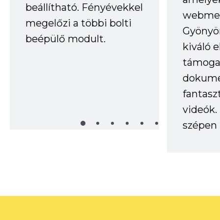
beállítható. Fényévekkel
webmes
megelőzi a többi bolti
Gyönyör
beépülő modult.
kiváló 
támogat
dokume
fantasz
videók
szépen 