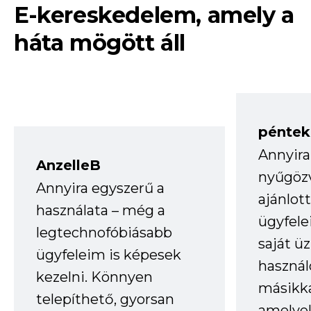
E-kereskedelem, amely a
háta mögött áll
péntek
Annyira
AnzelleB
nyűgöz
Annyira egyszerű a
ajánlo
használata – még a
ügyfele
legtechnofóbiásabb
saját ü
ügyfeleim is képesek
haszná
kezelni. Könnyen
másikka
telepíthető, gyorsan
amelye