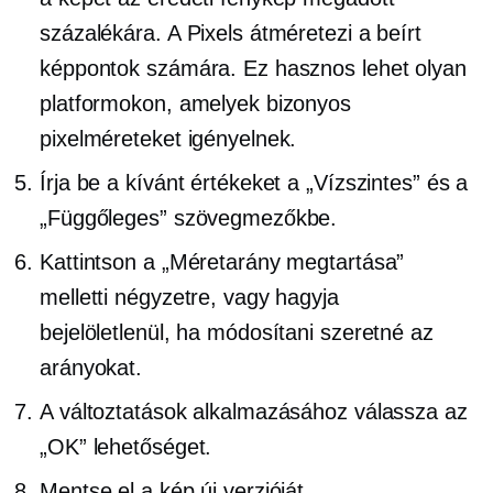
százalékára. A Pixels átméretezi a beírt
képpontok számára. Ez hasznos lehet olyan
platformokon, amelyek bizonyos
pixelméreteket igényelnek.
Írja be a kívánt értékeket a „Vízszintes” és a
„Függőleges” szövegmezőkbe.
Kattintson a „Méretarány megtartása”
melletti négyzetre, vagy hagyja
bejelöletlenül, ha módosítani szeretné az
arányokat.
A változtatások alkalmazásához válassza az
„OK” lehetőséget.
Mentse el a kép új verzióját.