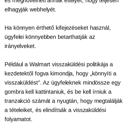
és megnövelheti annak esélyét, hogy teljesen
elhagyják webhelyét.
Ha könnyen érthető kifejezéseket használ,
ügyfelei könnyebben betarthatják az
irányelveket.
Például a Walmart visszaküldési politikája a
kezdetektől fogva kimondja, hogy „könnyíti a
visszaküldést”. Az ügyfeleknek mindössze egy
gombra kell kattintaniuk, és be kell írniuk a
tranzakció számát a nyugtán, hogy megtalálják
a tételeiket, és elindítsák a visszaküldési
folyamatot.