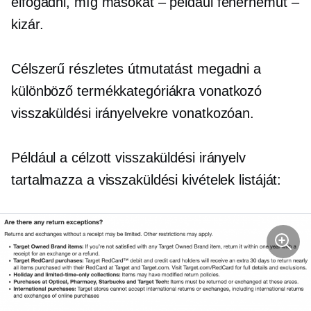
elfogadni, míg másokat – például fehérneműt –
kizár.
Célszerű részletes útmutatást megadni a
különböző termékkategóriákra vonatkozó
visszaküldési irányelvekre vonatkozóan.
Például a célzott visszaküldési irányelv
tartalmazza a visszaküldési kivételek listáját: