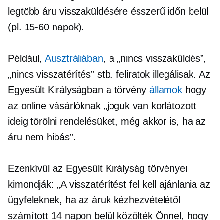
legtöbb áru visszaküldésére ésszerű időn belül
(pl.
15-60
napok).
Például,
Ausztráliában
, a „nincs visszaküldés”,
„nincs visszatérítés” stb. feliratok illegálisak. Az
Egyesült Királyságban a törvény
államok
hogy
az online vásárlóknak „joguk van korlátozott
ideig törölni rendelésüket, még akkor is, ha az
áru nem hibás”.
Ezenkívül az Egyesült Királyság törvényei
kimondják: „A visszatérítést fel kell ajánlania az
ügyfeleknek, ha az áruk kézhezvételétől
számított 14 napon belül közölték Önnel, hogy