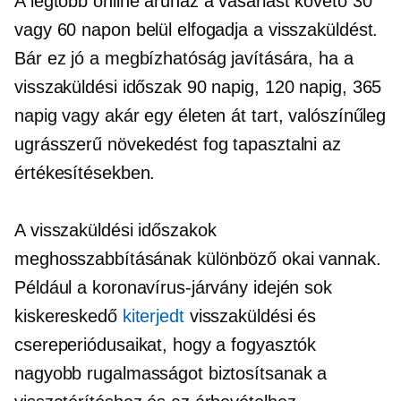
A legtöbb online áruház a vásárlást követő 30
vagy 60 napon belül elfogadja a visszaküldést.
Bár ez jó a megbízhatóság javítására, ha a
visszaküldési időszak 90 napig, 120 napig, 365
napig vagy akár egy életen át tart, valószínűleg
ugrásszerű növekedést fog tapasztalni az
értékesítésekben.
A visszaküldési időszakok
meghosszabbításának különböző okai vannak.
Például a koronavírus-járvány idején sok
kiskereskedő
kiterjedt
visszaküldési és
csereperiódusaikat, hogy a fogyasztók
nagyobb rugalmasságot biztosítsanak a