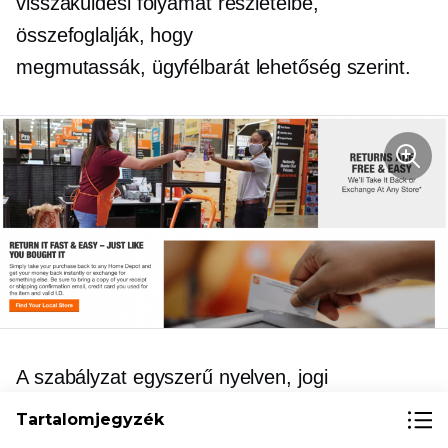
visszaküldési folyamat részleteibe,
összefoglalják, hogy
megmutassák,
ügyfélbarát
lehetőség szerint.
A szabályzat egyszerű nyelven, jogi
szakzsargon nélkül készült. Egyszerűen
Tartalomjegyzék
kijelentik, hogy „a visszaküldés ingyenes és