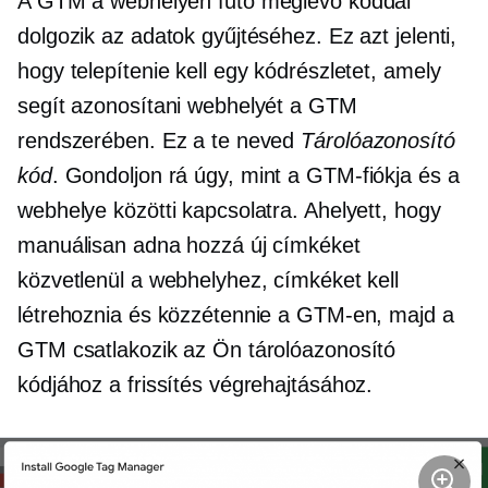
A GTM a webhelyén futó meglévő kóddal
dolgozik az adatok gyűjtéséhez. Ez azt jelenti,
hogy telepítenie kell egy kódrészletet, amely
segít azonosítani webhelyét a GTM
rendszerében. Ez a te neved
Tárolóazonosító
kód
. Gondoljon rá úgy, mint a GTM-fiókja és a
webhelye közötti kapcsolatra. Ahelyett, hogy
manuálisan adna hozzá új címkéket
közvetlenül a webhelyhez, címkéket kell
létrehoznia és közzétennie a GTM-en, majd a
GTM csatlakozik az Ön tárolóazonosító
kódjához a frissítés végrehajtásához.