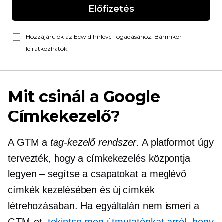
Előfizetés
Hozzájárulok az Ecwid hírlevél fogadásához. Bármikor
leiratkozhatok.
Mit csinál a Google
Címkekezelő?
A GTM a
tag-kezelő rendszer
. A platformot úgy
tervezték, hogy a címkekezelés központja
legyen – segítse a csapatokat a meglévő
címkék kezelésében és új címkék
létrehozásában. Ha egyáltalán nem ismeri a
GTM-et,
tekintse meg útmutatónkat arról, hogy