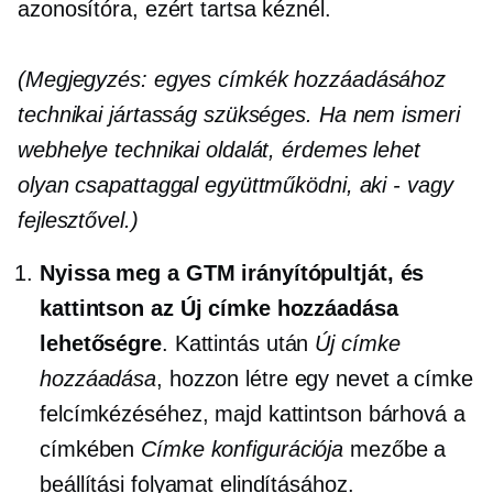
azonosítóra, ezért tartsa kéznél.
(Megjegyzés: egyes címkék hozzáadásához
technikai jártasság szükséges. Ha nem ismeri
webhelye technikai oldalát, érdemes lehet
olyan csapattaggal együttműködni, aki
-
vagy
fejlesztővel.)
Nyissa meg a GTM irányítópultját, és
kattintson az Új címke hozzáadása
lehetőségre
. Kattintás után
Új címke
hozzáadása
, hozzon létre egy nevet a címke
felcímkézéséhez, majd kattintson bárhová a
címkében
Címke konfigurációja
mezőbe a
beállítási folyamat elindításához.