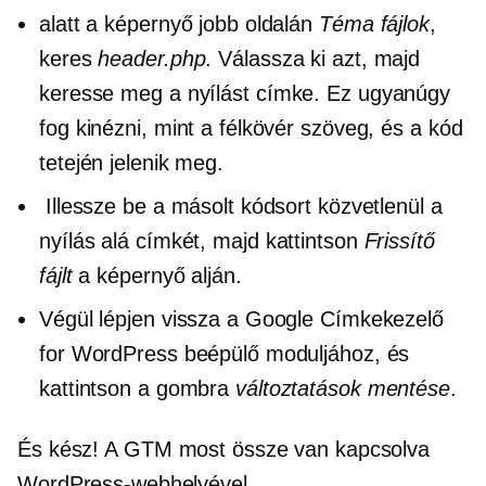
alatt a képernyő jobb oldalán
Téma fájlok
,
keres
header.php
. Válassza ki azt, majd
keresse meg a nyílást
címke. Ez ugyanúgy
fog kinézni, mint a félkövér szöveg, és a kód
tetején jelenik meg.
Illessze be a másolt kódsort közvetlenül a
nyílás alá
címkét, majd kattintson
Frissítő
fájlt
a képernyő alján.
Végül lépjen vissza a Google Címkekezelő
for WordPress beépülő moduljához, és
kattintson a gombra
változtatások mentése
.
És kész! A GTM most össze van kapcsolva
WordPress-webhelyével.