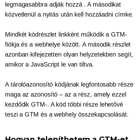
legmagasabbra adják hozzá
. A másodikat
közvetlenül a nyitás után kell hozzáadni
címke.
Mindkét kódrészlet linkként működik a GTM-
fiókja és a webhelye között. A második részlet
azonban kifejezetten olyan helyzetekben segít,
amikor a JavaScript le van tiltva.
A tárolóazonosító kódjának legfontosabb része
maga az azonosító – az a rész, amely ezzel
kezdődik
GTM-.
A kód többi része lehetővé
teszi a GTM és a webhely összekapcsolását.
Hogyan telepíthetem a GTM-et