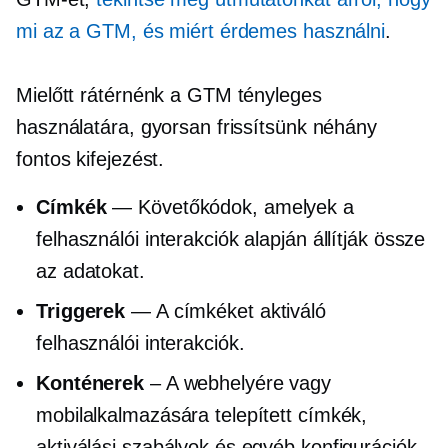
mi az a GTM, és miért érdemes használni
.
Mielőtt rátérnénk a GTM tényleges
használatára, gyorsan frissítsünk néhány
fontos kifejezést.
Címkék
— Követőkódok, amelyek a
felhasználói interakciók alapján állítják össze
az adatokat.
Triggerek
— A címkéket aktiváló
felhasználói interakciók.
Konténerek
– A webhelyére vagy
mobilalkalmazására telepített címkék,
aktiválási szabályok és egyéb konfigurációk