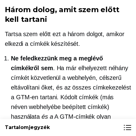
Három dolog, amit szem előtt
kell tartani
Tartsa szem előtt ezt a három dolgot, amikor
elkezdi a címkék készítését.
Ne feledkezzünk meg a meglévő
címkékről sem
. Ha már elhelyezett néhány
címkét közvetlenül a webhelyén, célszerű
eltávolítani őket, és az összes címkekezelést
a GTM-en tartani. Kódolt címkék (más
néven webhelyébe beépített címkék)
használata
és a
A GTM-címkék olyan
hibákat okozhatnak, mint pl
kettős számolás
Tartalomjegyzék
mérőszámok, például oldalmegtekintések.