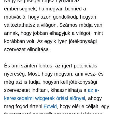
Nagy segítséget fogsz nyújtani az
emberiségnek, ha megvan benned a
motiváció, hogy azon gondolkodj, hogyan
változtathatsz a világon. Számos módja van
annak, hogy jobban elhagyjuk a világot, mint
korábban volt. Az egyik ilyen jótékonysági
szervezet elindítása.
És ami szintén fontos, az ígért potenciális
nyereség. Most, hogy megvan, ami
vesz-
és
még azt is tudja, hogyan kell jótékonysági
szervezetet indítani, kihasználhatja a
az e-
kereskedelmi widgetek óriási előnyei
, ahogy
meg fogod érteni
Ecwid
, hogy elérje céljait, egy