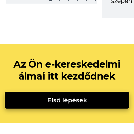
szépen 
Az Ön e-kereskedelmi
álmai itt kezdődnek
Első lépések