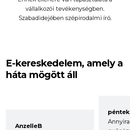
vállalkozói tevékenységben.
Szabadidejében szépirodalmi író.
E-kereskedelem, amely a
háta mögött áll
péntek
Annyira
AnzelleB