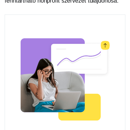
fenntartható nonprofit szervezet tulajdonosa.