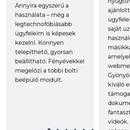
nyűgöz
Annyira egyszerű a
ajánlo
használata – még a
ügyfele
legtechnofóbiásabb
saját ü
ügyfeleim is képesek
haszná
kezelni. Könnyen
másikka
telepíthető, gyorsan
amelye
beállítható. Fényévekkel
webmes
megelőzi a többi bolti
Gyönyör
beépülő modult.
kiváló 
támogat
dokume
fantasz
videók