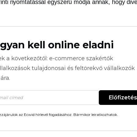
rinti nyomtatással egyszerű módja annak, hogy diver
gyan kell online eladni
ek a következőtől:
e-commerce
szakértők
llalkozások tulajdonosai és feltörekvő vállalkozók
ára.
Előfizetés
zájárulok az Ecwid hírlevél fogadásához. Bármikor leiratkozhatok.