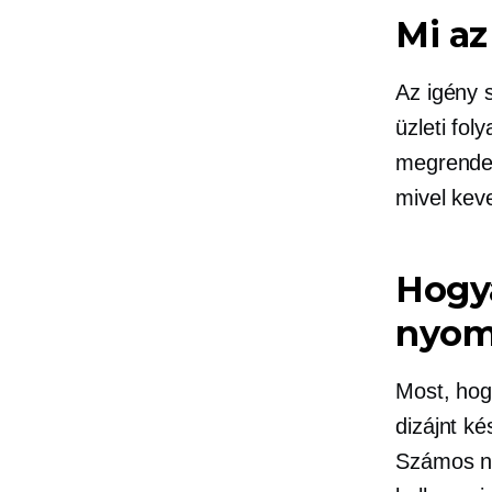
Mi a
Az igény 
üzleti fo
megrendel
mivel keve
Hogya
nyom
Most, hog
dizájnt ké
Számos na