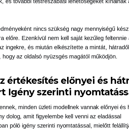
k, és további testreszabási lehetőségeket kínálnak 
dményeként nincs szükség nagy mennyiségű készl
a előre. Ezenkívül nem kell saját kezűleg feltennie
z ingekre, és miután elkészítette a mintát, hátradő
, hogy az oldalsó nyüzsgés magától működjön.
z értékesítés előnyei és hát
rt
Igény szerinti nyomtatáss
ennek, minden üzleti modellnek vannak előnyei és 
y dolog, amit figyelembe kell venni az eladással
tban
póló
igény szerinti nyomtatással, mielőtt felállítj