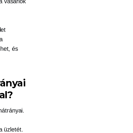
a vásárlók
et
 a
lhet, és
rányai
al?
hátrányai.
a üzletét.