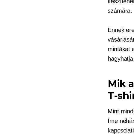
készítene
számára.
Ennek ere
vásárlásár
mintákat a
hagyhatja
Mik a
T-shi
Mint mind
Íme néhán
kapcsola