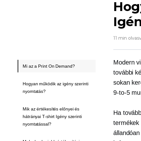
Hogy
Igén
11 min olvas
Modern vi
Mi az a Print On Demand?
további k
sokan ker
Hogyan működik az igény szerinti
nyomtatás?
9-to-5
mun
Mik az értékesítés előnyei és
Ha tovább
hátrányai T-shirt Igény szerinti
termékek 
nyomtatással?
állandóan 