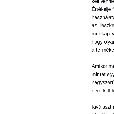
kell venni
Értékelje
használat
az illeszk
munkája v
hogy olya
a terméke
Amikor me
mintát eg
nagyszer
nem kell f
Kiválaszt