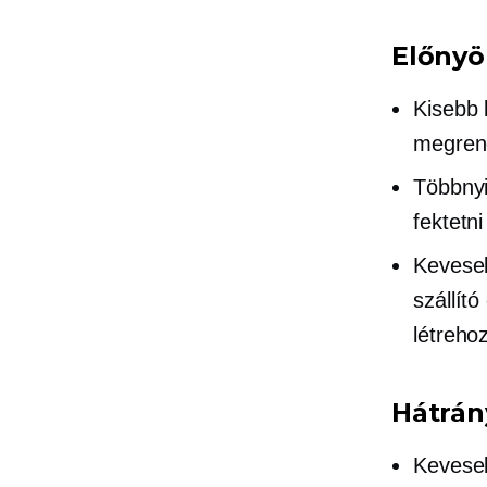
Előnyö
Kisebb 
megrend
Többny
fektetn
Keveseb
szállít
létreho
Hátrán
Keveseb