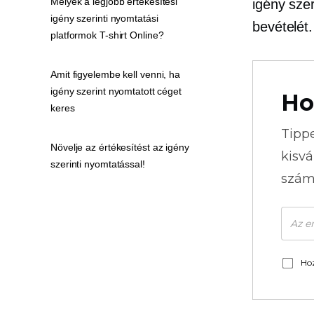
Melyek a legjobb értékesítési
igény sze
igény szerinti nyomtatási
bevételét.
platformok T-shirt Online?
Amit figyelembe kell venni, ha
igény szerint nyomtatott céget
Ho
keres
Tipp
Növelje az értékesítést az igény
kisvá
szerinti nyomtatással!
szám
Hoz