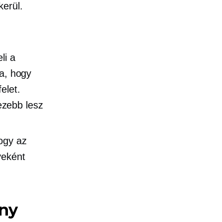
erül.
li a
ba, hogy
elet.
ezebb lesz
hogy az
eként
ény