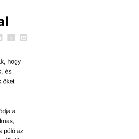
al
ak, hogy
s, és
k őket
ódja a
almas,
ás
póló
az