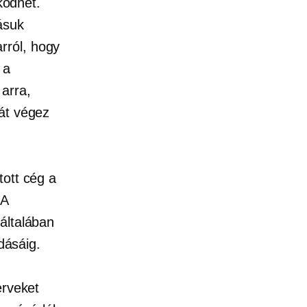
ködhet.
ásuk
rról, hogy
 a
arra,
át végez
tott cég a
 A
általában
dásáig.
erveket