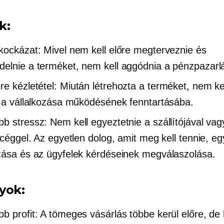
k:
kockázat: Mivel nem kell előre megterveznie és
elnie a terméket, nem kell aggódnia a pénzpazarlá
ire
kézletétel:
Miután létrehozta a terméket, nem kel
i a vállalkozása működésének fenntartásába.
b stressz: Nem kell egyeztetnie a szállítójával vag
ó céggel. Az egyetlen dolog, amit meg kell tennie, e
zása és az ügyfelek kérdéseinek megválaszolása.
yok:
b profit: A tömeges vásárlás többe kerül előre, de