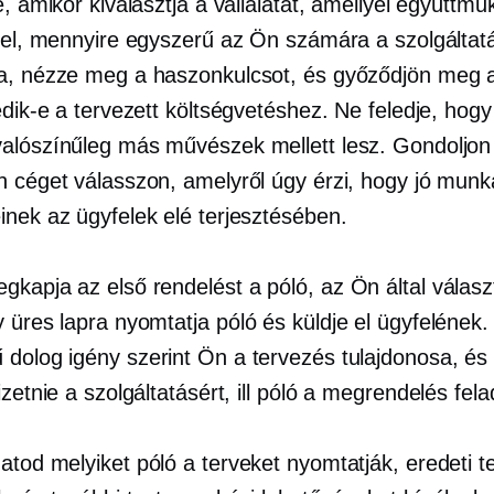
e, amikor kiválasztja a vállalatát, amellyel együttmű
 fel, mennyire egyszerű az Ön számára a szolgáltat
a, nézze meg a haszonkulcsot, és győződjön meg a
edik-e a tervezett költségvetéshez. Ne feledje, hogy
alószínűleg más művészek mellett lesz. Gondoljon 
n céget válasszon, amelyről úgy érzi, hogy jó munk
inek az ügyfelek elé terjesztésében.
gkapja az első rendelést a
póló,
az Ön által válasz
y üres lapra nyomtatja
póló
és küldje el ügyfelének.
ű dolog
igény szerint
Ön a tervezés tulajdonosa, és 
izetnie a szolgáltatásért, ill
póló
a megrendelés fela
hatod melyiket
póló
a terveket nyomtatják, eredeti t