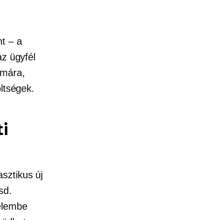
nt – a
az ügyfél
ámára,
ltségek.
i
sztikus új
sd.
elembe