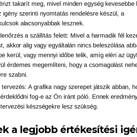
énzt takarít meg, mivel minden egység kevesebbe k
z igény szerinti nyomtatás rendelésre készül, a
ulcsok alacsonyabbak lesznek.
lenőrzés a szállítás felett: Mivel a
harmadik fél
keze
ást, akkor alig vagy egyáltalán nincs beleszólása ab
e kerül, vagy mennyi időbe telik, amíg eléri az ügyf
ül érdemes megemlíteni, hogy a csomagolást neh
re szabni.
i tervezés: A grafika nagy szerepet játszik abban, 
 érdeklődni fog-e az Ön iránt
póló.
Ennek eredmény
i tervezési készségekre lesz szükség.
k a legjobb értékesítési ig