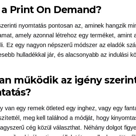
z a Print On Demand?
szerinti nyomtatás pontosan az, aminek hangzik
mi
lyamat, amely azonnal létrehoz egy terméket, amint 
i. Ez egy nagyon népszerű módszer az eladók sz
sebb hulladékkal jár, és alacsonyabb az indulási kö
n működik az igény szerint
tatás?
y van egy remek ötleted egy inghez, vagy egy fanta
szítettél, meg kell találnod a módját, hogy kinyomta
gyszerű cég közül választhat. Néhány dolgot figy