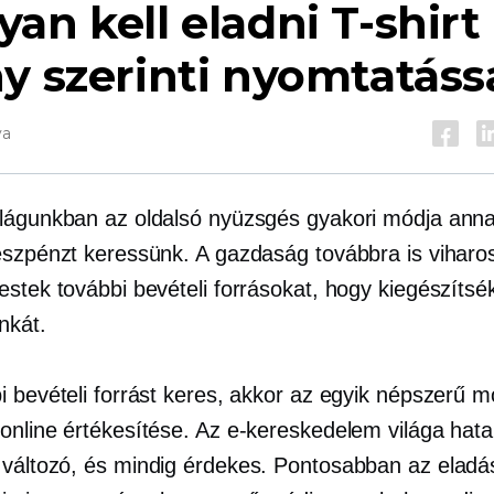
an kell eladni
T-shirt
y szerinti nyomtatáss
va
lágunkban az oldalsó nyüzsgés gyakori módja ann
észpénzt keressünk. A gazdaság továbbra is viharo
estek további bevételi forrásokat, hogy kiegészítsé
kát.
i bevételi forrást keres, akkor az egyik népszerű m
online értékesítése. Az e-kereskedelem világa hat
változó,
és mindig érdekes. Pontosabban az elad