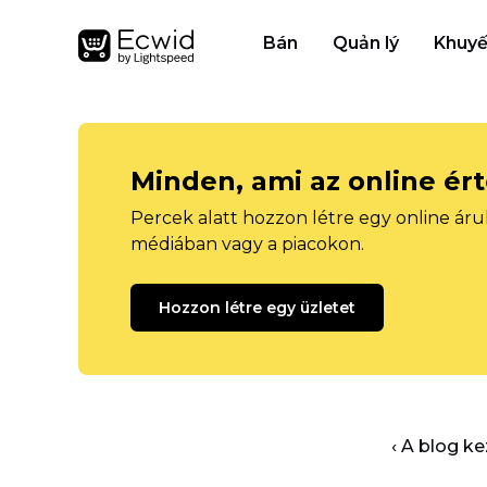
Bán
Quản lý
Khuyế
Minden, ami az online ér
Percek alatt hozzon létre egy online áru
médiában vagy a piacokon.
Hozzon létre egy üzletet
‹ A blog k