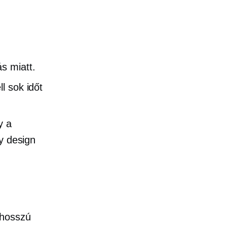
s miatt.
l sok időt
y a
gy design
 hosszú