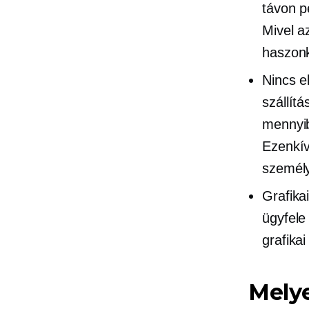
távon p
Mivel a
haszonk
Nincs el
szállít
mennyib
Ezenkív
személy
Grafika
ügyfele
grafika
Melye