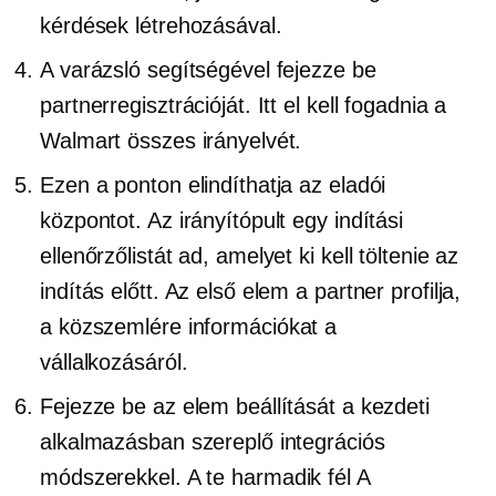
kérdések létrehozásával.
A varázsló segítségével fejezze be
partnerregisztrációját. Itt el kell fogadnia a
Walmart összes irányelvét.
Ezen a ponton elindíthatja az eladói
központot. Az irányítópult egy indítási
ellenőrzőlistát ad, amelyet ki kell töltenie az
indítás előtt. Az első elem a partner profilja,
a
közszemlére
információkat a
vállalkozásáról.
Fejezze be az elem beállítását a kezdeti
alkalmazásban szereplő integrációs
módszerekkel. A te
harmadik fél
A