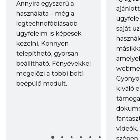
Annyira egyszerű a
ajánlo
használata – még a
ügyfele
legtechnofóbiásabb
saját ü
ügyfeleim is képesek
haszná
kezelni. Könnyen
másikka
telepíthető, gyorsan
amelye
beállítható. Fényévekkel
webmes
megelőzi a többi bolti
Gyönyör
beépülő modult.
kiváló 
támogat
dokume
fantasz
videók
szépen 