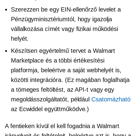
Szerezzen be egy EIN-ellenőrző levelet a
Pénzügyminisztériumtól, hogy igazolja
vállalkozása címét vagy fizikai működési
helyét.
Készítsen egyértelmű tervet a Walmart
Marketplace és a többi értékesítési
platformja, beleértve a saját webhelyét is,
közötti integrációra. (Ez magában foglalhatja
a tömeges feltöltést, az API-t vagy egy
megoldásszolgáltatót, például
Csatornázható
az Ecwiddel együttműködve.)
A fentieken kívül el kell fogadnia a Walmart
irányelveit és feltételeit, beleértve azt is, hogy a