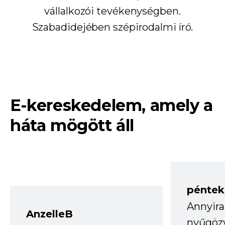
vállalkozói tevékenységben.
Szabadidejében szépirodalmi író.
E-kereskedelem, amely a
háta mögött áll
péntek
Annyira
AnzelleB
nyűgöz