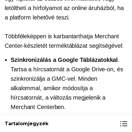
letöltheti a hírfolyamot az online áruházból, ha
a platform lehetővé teszi.
Többféleképpen is karbantarthatja Merchant
Center-készletét terméktáblázat segítségével:
Szinkronizálás a Google Táblázatokkal
.
Tartsa a hírcsatornát a Google Drive-on, és
szinkronizálja a GMC-vel. Minden
alkalommal, amikor módosítja a
hírcsatornát, a változás megjelenik a
Merchant Centerben.
Töltsd fel rendszeresen az Excelt
. Ha
Tartalomjegyzék
inkább a számítógépén szeretne fájlokat