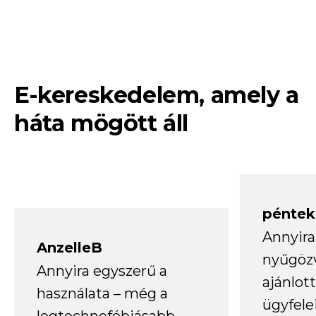
E-kereskedelem, amely a
háta mögött áll
péntek
Annyira
AnzelleB
nyűgöz
Annyira egyszerű a
ajánlo
használata – még a
ügyfele
legtechnofóbiásabb