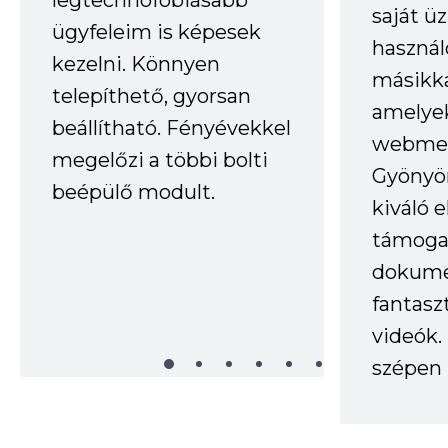
saját ü
ügyfeleim is képesek
haszná
kezelni. Könnyen
másikka
telepíthető, gyorsan
amelye
beállítható. Fényévekkel
webmes
megelőzi a többi bolti
Gyönyör
beépülő modult.
kiváló 
támogat
dokume
fantasz
videók
szépen 