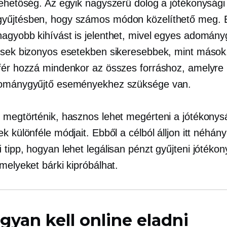
lehetőség. Az egyik nagyszerű dolog a jótékonysági
yűjtésben, hogy számos módon közelíthető meg. 
agyobb kihívást is jelenthet, mivel egyes adományg
ések bizonyos esetekben sikeresebbek, mint máso
fér hozzá mindenkor az összes forráshoz, amelyre
dománygyűjtő eseményekhez szüksége van.
 megtörténik, hasznos lehet megérteni a jótékonys
k különféle módjait. Ebből a célból álljon itt néhány
tipp, hogyan lehet legálisan pénzt gyűjteni jótékon
melyeket bárki kipróbálhat.
gyan kell online eladni