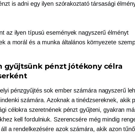
énzt is adni egy ilyen szórakoztató társasági élmén
t az ilyen típusú események nagyszerű élményt
nek a morál és a munka általános környezete szemp
 gyűjtsünk pénzt jótékony célra
serként
lyi pénzgyűjtés sok ember számára nagyszerű leh
ndenki számára. Azoknak a tinédzsereknek, akik p
ági célokra szeretnének pénzt gyűjteni, gyakran má
hez kell fordulniuk. Szerencsére még mindig reng
 áll a rendelkezésére azok számára, akik azon tűn