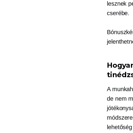
lesznek p
cserébe.
Bónuszkén
jelenthet
Hogyan
tinédz
A munkahe
de nem mi
jótékonys
módszerek
lehetőség