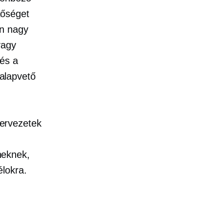
tőséget
an nagy
vagy
 és a
alapvető
ervezetek
neknek,
lokra.