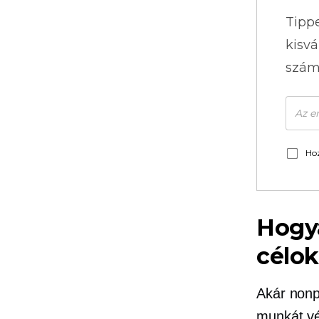
Tipp
kisvá
szám
Hoz
Hogy
célok
Akár nonp
munkát vé