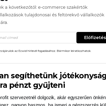
ek a következőtől:
e-commerce
szakértők
llalkozások tulajdonosai és feltörekvő vállalkozók
ára.
Előfizetés
zájárulok az Ecwid hírlevél fogadásához. Bármikor leiratkozhatok.
an segíthetünk jótékonyság
ra pénzt gyűjteni
rofit szervezetnél dolgozik, akár egyszerűen önkén
gez, nagyon hasznos, ha ismeri a pénzszerzés kü