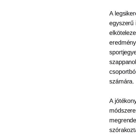
A legsike
egyszerű 
elkötelez
eredménye
sportjegye
szappanok
csoportbó
számára.
A jótékon
módszerei
megrendez
szórakozt