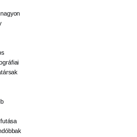
y nagyon
y
os
gráfiai
atársak
éb
 futása
andóbbak