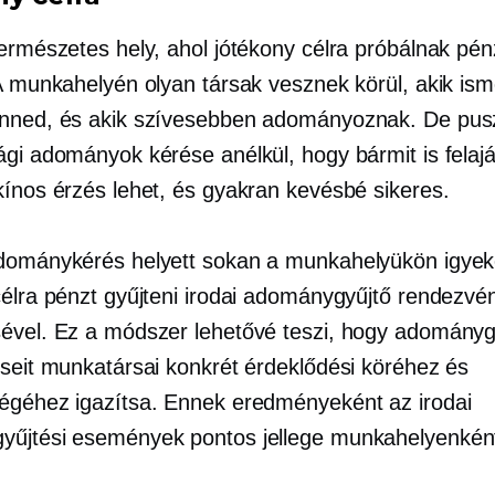
természetes hely, ahol jótékony célra próbálnak pén
 A munkahelyén olyan társak vesznek körül, akik is
nned, és akik szívesebben adományoznak. De pus
ági adományok kérése anélkül, hogy bármit is felaj
kínos érzés lehet, és gyakran kevésbé sikeres.
dománykérés helyett sokan a munkahelyükön igye
célra pénzt gyűjteni irodai adománygyűjtő rendezvé
ével. Ez a módszer lehetővé teszi, hogy adományg
éseit munkatársai konkrét érdeklődési köréhez és
égéhez igazítsa. Ennek eredményeként az irodai
űjtési események pontos jellege munkahelyenkén