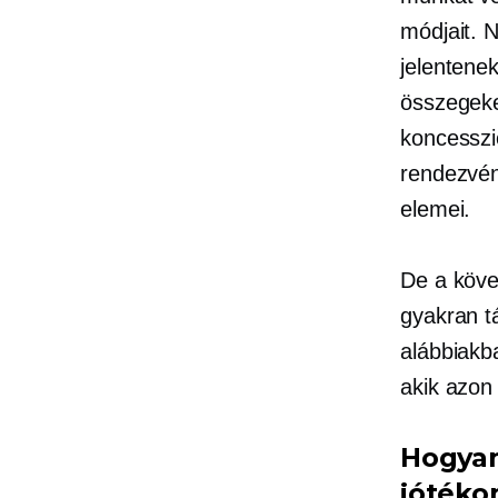
módjait.
N
jelentene
összegeke
koncesszi
rendezvé
elemei.
De a köve
gyakran 
alábbiak
akik azon
Hogyan
jótéko