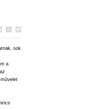
atnak, sok
em a
 az
művelet
nincs