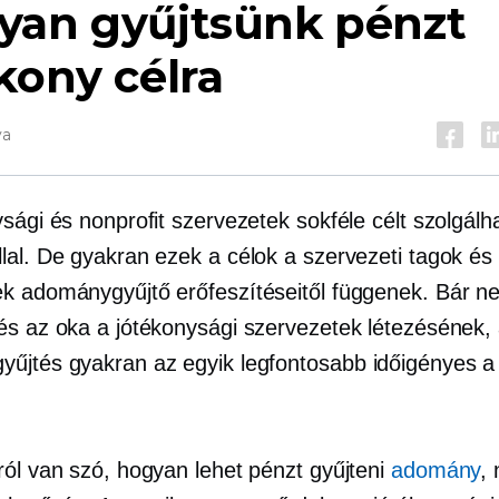
yan gyűjtsünk pénzt
kony célra
va
sági és nonprofit szervezetek sokféle célt szolgálh
lal. De gyakran ezek a célok a szervezeti tagok és
k adománygyűjtő erőfeszítéseitől függenek. Bár n
és az oka a jótékonysági szervezetek létezésének,
űjtés gyakran az egyik legfontosabb
időigényes
a 
ról van szó, hogyan lehet pénzt gyűjteni
adomány
, 