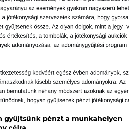
agyarányú
az események gyakran nagyszerű lehe
k a jótékonysági szervezetek számára, hogy gyors
t gyűjtsenek össze. Az olyan dolgok, mint a jegy- 
ós értékesítés, a tombolák, a jótékonysági aukciók
nyek adományozása, az adománygyűjtési program 
tkezetesség kedvéért
egész évben
adományok, sz
támaszkodnak kisebb személyes adományokra. Az
ban bemutatunk néhány módszert azoknak az egyé
 tűnődnek, hogyan gyűjtsenek pénzt jótékonysági cé
 gyűjtsünk pénzt a munkahelyen
ny célra