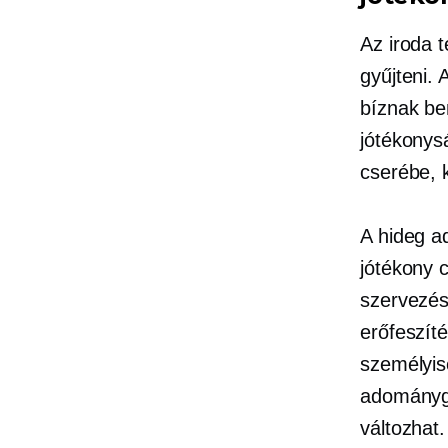
Az iroda 
gyűjteni.
bíznak be
jótékonys
cserébe, 
A hideg a
jótékony 
szervezés
erőfeszít
személyis
adománygy
változhat.