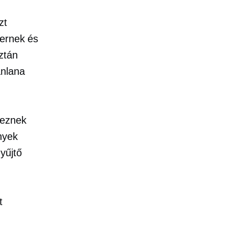
zt
mernek és
ztán
ánlana
keznek
nyek
yűjtő
t