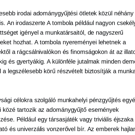
resebb irodai adománygyűjtési ötletek közül néhán
is. An
irodaszerte
A tombola például nagyon csekél
ettséget igényel a munkatársaitól, de nagyszerű
ket hozhat. A tombola nyereményei lehetnek a
ktől a rágcsálnivalókon és finomságokon át az illat
ig és gyertyákig. A különféle jutalmak minden demo
l a legszélesebb körű részvételt biztosítják a munk
ysági célokra szolgáló munkahelyi pénzgyűjtés egy
 közé tartozik az adománygyűjtő események
ése. Például egy társasjáték vagy triviális éjszaka
ató és univerzális vonzerővel bír. Az emberek hajl