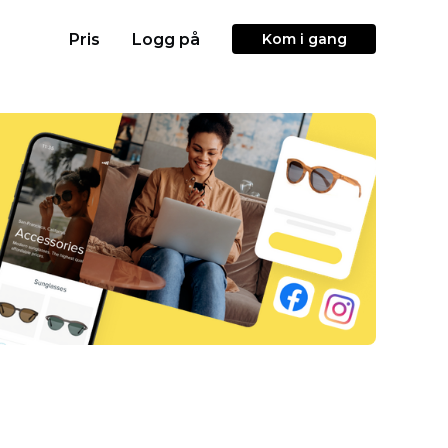
Pris
Logg på
Kom i gang