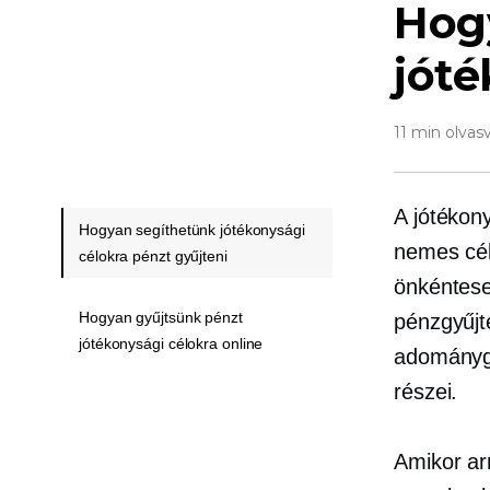
Hog
jóté
11 min olvas
A jótékony
Hogyan segíthetünk jótékonysági
nemes cél
célokra pénzt gyűjteni
önkéntese
Hogyan gyűjtsünk pénzt
pénzgyűjt
jótékonysági célokra online
adománygy
részei.
Amikor ar