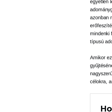
egyetlen 
adományg
azonban n
erőfeszít
mindenki 
típusú a
Amikor ez
gyűjtéséne
nagyszerű 
célokra, a
Ho