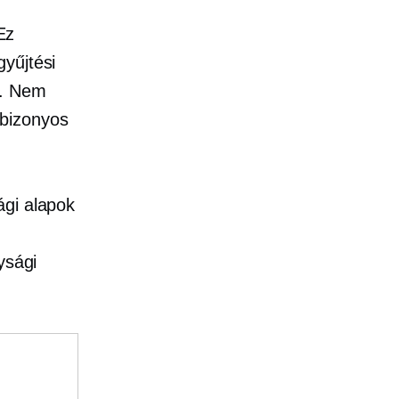
Ez
yűjtési
k. Nem
 bizonyos
ági alapok
ysági