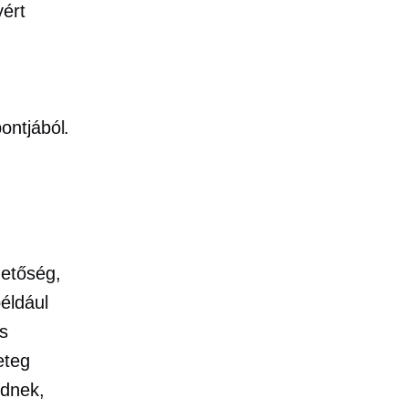
yért
ontjából.
etőség,
éldául
s
eteg
ődnek,