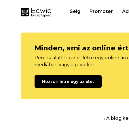
Selg
Promoter
Ad
Minden, ami az online ér
Percek alatt hozzon létre egy online áru
médiában vagy a piacokon.
Hozzon létre egy üzletet
‹ A blog k