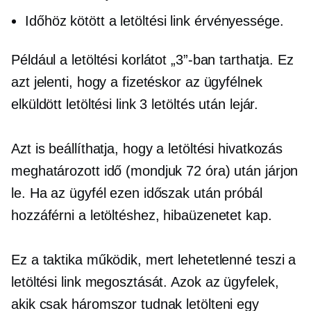
Időhöz kötött
a letöltési link érvényessége.
Például a letöltési korlátot „3”-ban tarthatja. Ez
azt jelenti, hogy a fizetéskor az ügyfélnek
elküldött letöltési link 3 letöltés után lejár.
Azt is beállíthatja, hogy a letöltési hivatkozás
meghatározott idő (mondjuk 72 óra) után járjon
le. Ha az ügyfél ezen időszak után próbál
hozzáférni a letöltéshez, hibaüzenetet kap.
Ez a taktika működik, mert lehetetlenné teszi a
letöltési link megosztását. Azok az ügyfelek,
akik csak háromszor tudnak letölteni egy