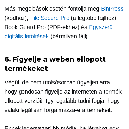
Más megoldások esetén fontolja meg
BinPress
(kódhoz),
File Secure Pro
(a legtöbb fájlhoz),
Book Guard Pro (PDF-ekhez) és
Egyszerű
digitális letöltések
(bármilyen fájl).
6. Figyelje a weben ellopott
termékeket
Végül, de nem utolsósorban ügyeljen arra,
hogy gondosan figyelje az interneten a termék
ellopott verzióit. Így legalább tudni fogja, hogy
valaki legálisan forgalmazza-e a termékeit.
Ennek legegyszerűbb módja, ha létrehoz egy