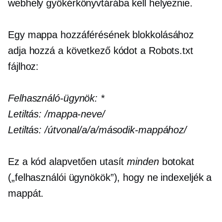
webhely gyökérkönyvtárába kell helyeznie.
Egy mappa hozzáférésének blokkolásához
adja hozzá a következő kódot a Robots.txt
fájlhoz:
Felhasználó-ügynök:
*
Letiltás:
/mappa-neve/
Letiltás:
/útvonal/a/a/második-mappához/
Ez a kód alapvetően utasít
minden
botokat
(„felhasználói ügynökök”), hogy ne indexeljék a
mappát.