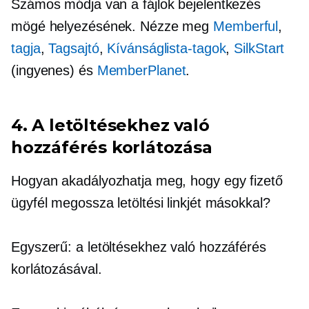
Számos módja van a fájlok bejelentkezés
mögé helyezésének. Nézze meg
Memberful
,
tagja
,
Tagsajtó
,
Kívánságlista-tagok
,
SilkStart
(ingyenes) és
MemberPlanet
.
4. A letöltésekhez való
hozzáférés korlátozása
Hogyan akadályozhatja meg, hogy egy fizető
ügyfél megossza letöltési linkjét másokkal?
Egyszerű: a letöltésekhez való hozzáférés
korlátozásával.