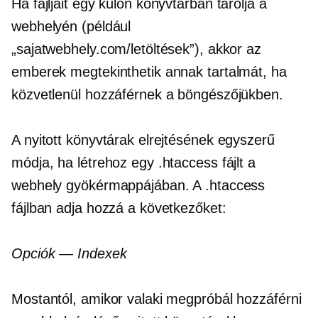
Ha fájljait egy külön könyvtárban tárolja a
webhelyén (például
„sajatwebhely.com/letöltések”), akkor az
emberek megtekinthetik annak tartalmát, ha
közvetlenül hozzáférnek a böngészőjükben.
A nyitott könyvtárak elrejtésének egyszerű
módja, ha létrehoz egy .htaccess fájlt a
webhely gyökérmappájában. A .htaccess
fájlban adja hozzá a következőket:
Opciók — Indexek
Mostantól, amikor valaki megpróbál hozzáférni