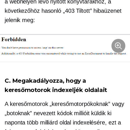
a webhelyén lévő nyitott könyvtárakhoz, a
következőhöz hasonló „403 Tiltott” hibaüzenet
jelenik meg:
C. Megakadályozza, hogy a
keresőmotorok indexeljék oldalait
A keresőmotorok „keresőmotorpókoknak” vagy
„botoknak” nevezett kódok millióit küldik ki
naponta több milliárd oldal indexelésére, ezt a