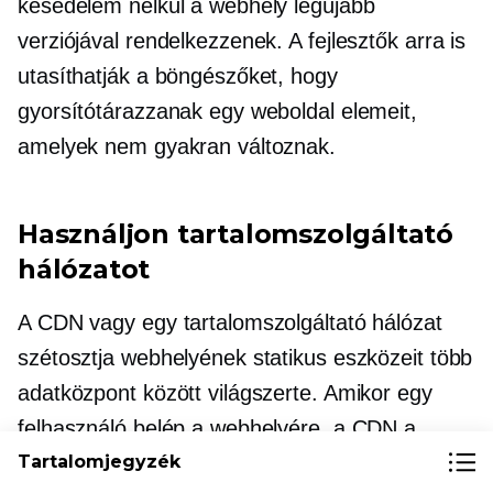
késedelem nélkül a webhely legújabb
verziójával rendelkezzenek. A fejlesztők arra is
utasíthatják a böngészőket, hogy
gyorsítótárazzanak egy weboldal elemeit,
amelyek nem gyakran változnak.
Használjon tartalomszolgáltató
hálózatot
A CDN vagy egy tartalomszolgáltató hálózat
szétosztja webhelyének statikus eszközeit több
adatközpont között világszerte. Amikor egy
felhasználó belép a webhelyére, a CDN a
Tartalomjegyzék
legközelebbi adatközpontból szolgálja ki az