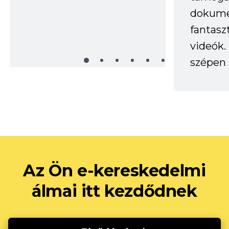
dokume
fantasz
videók
szépen 
Az Ön e-kereskedelmi
álmai itt kezdődnek