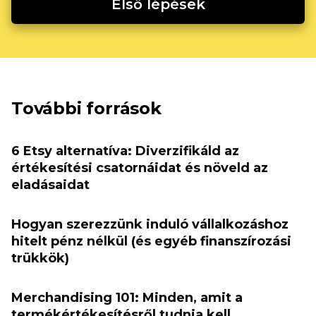
Első lépések
További források
6 Etsy alternatíva: Diverzifikáld az
értékesítési csatornáidat és növeld az
eladásaidat
Hogyan szerezzünk induló vállalkozáshoz
hitelt pénz nélkül (és egyéb finanszírozási
trükkök)
Merchandising 101: Minden, amit a
termékértékesítésről tudnia kell