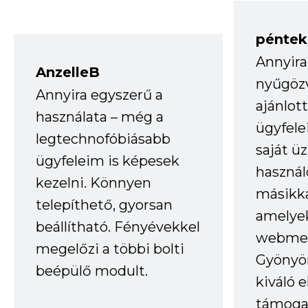
péntek
Annyira
AnzelleB
nyűgöz
Annyira egyszerű a
ajánlo
használata – még a
ügyfele
legtechnofóbiásabb
saját ü
ügyfeleim is képesek
haszná
kezelni. Könnyen
másikka
telepíthető, gyorsan
amelye
beállítható. Fényévekkel
webmes
megelőzi a többi bolti
Gyönyör
beépülő modult.
kiváló 
támogat