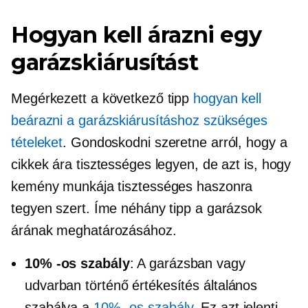
Hogyan kell árazni egy
garázskiárusítást
Megérkezett a következő tipp
hogyan kell
beárazni a garázskiárusításhoz szükséges
tételeket
. Gondoskodni szeretne arról, hogy a
cikkek ára tisztességes legyen, de azt is, hogy
kemény munkája tisztességes haszonra
tegyen szert. Íme néhány tipp a garázsok
árának meghatározásához.
10% -os szabály
: A garázsban vagy
udvarban történő értékesítés általános
szabálya a
10% -os szabály
. Ez azt jelenti,