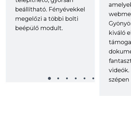
amelye
beállítható. Fényévekkel
webmes
megelőzi a többi bolti
Gyönyör
beépülő modult.
kiváló 
támogat
dokume
fantasz
videók
szépen 