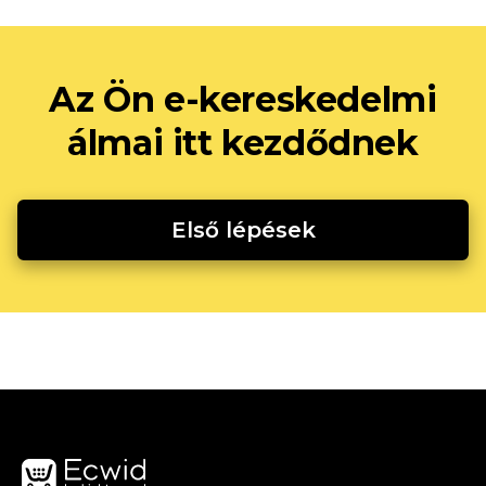
Az Ön e-kereskedelmi
álmai itt kezdődnek
Első lépések