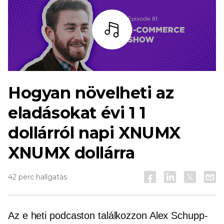
Hallgass
Hogyan növelheti az
eladásokat évi 1 1
dollárról napi XNUMX
XNUMX dollárra
42 perc hallgatás
Az e heti podcaston találkozzon Alex Schupp-