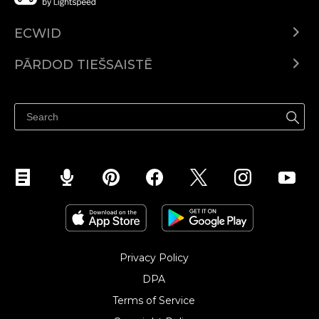
ECWID
Ecwid.com
PĀRDOD TIEŠSAISTĒ
Izcenojumi
Pārdod visur
Palīdzības centrs
Pārdod Facebook
Pārdod Instagram
Privacy Policy
DPA
Terms of Service