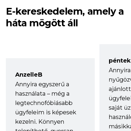
E-kereskedelem, amely a
háta mögött áll
péntek
Annyira
AnzelleB
nyűgöz
Annyira egyszerű a
ajánlo
használata – még a
ügyfele
legtechnofóbiásabb
saját ü
ügyfeleim is képesek
haszná
kezelni. Könnyen
másikka
telepíthető, gyorsan