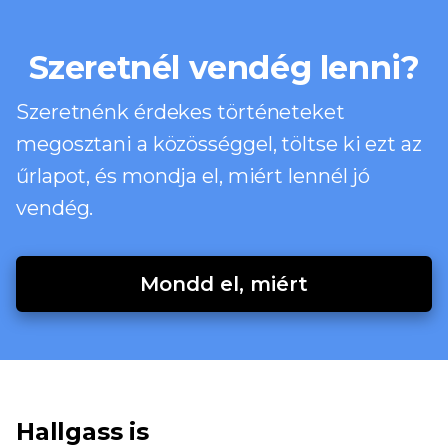
Szeretnél vendég lenni?
Szeretnénk érdekes történeteket
megosztani a közösséggel, töltse ki ezt az
űrlapot, és mondja el, miért lennél jó
vendég.
Mondd el, miért
Hallgass is