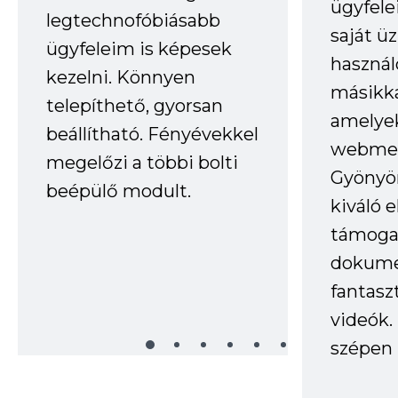
ügyfele
legtechnofóbiásabb
saját ü
ügyfeleim is képesek
haszná
kezelni. Könnyen
másikka
telepíthető, gyorsan
amelye
beállítható. Fényévekkel
webmes
megelőzi a többi bolti
Gyönyör
beépülő modult.
kiváló 
támogat
dokume
fantasz
videók
szépen 