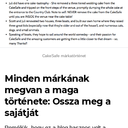
CakeSafe márkatörténet
Minden márkának
megvan a maga
története: Ossza meg a
sajátját
Reméljük, hogy ez a blog hasznos volt a