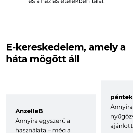
és a házias ételekben talál.
E-kereskedelem, amely a
háta mögött áll
péntek
Annyira
AnzelleB
nyűgöz
Annyira egyszerű a
ajánlo
használata – még a