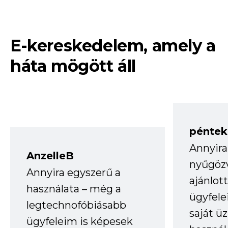
E-kereskedelem, amely a
háta mögött áll
péntek
Annyira
AnzelleB
nyűgöz
Annyira egyszerű a
ajánlo
használata – még a
ügyfele
legtechnofóbiásabb
saját ü
ügyfeleim is képesek