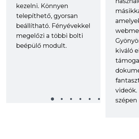
haszná
kezelni. Könnyen
másikka
telepíthető, gyorsan
amelye
beállítható. Fényévekkel
webmes
megelőzi a többi bolti
Gyönyör
beépülő modult.
kiváló 
támogat
dokume
fantasz
videók
szépen 