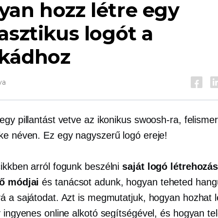
an hozz létre egy
asztikus logót a
kádhoz
va
gy pillantást vetve az ikonikus swoosh-ra, felismer
ke néven. Ez egy nagyszerű logó ereje!
ikkben arról fogunk beszélni
saját logó létrehozá
ő módjai
és tanácsot adunk, hogyan teheted hang
á a sajátodat. Azt is megmutatjuk, hogyan hozhat lé
 ingyenes online alkotó segítségével, és hogyan tel