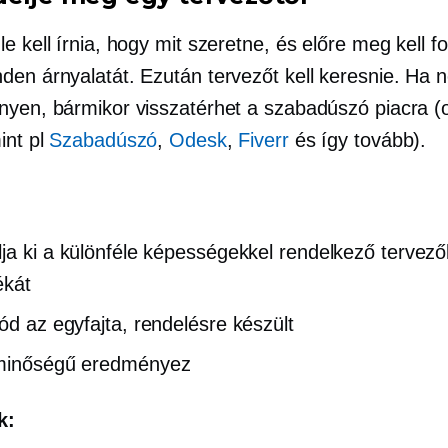
e kell írnia, hogy mit szeretne, és előre meg kell fo
den árnyalatát. Ezután tervezőt kell keresnie. Ha n
nyen, bármikor visszatérhet a szabadúszó piacra (
int pl
Szabadúszó
,
Odesk
,
Fiverr
és így tovább).
ja ki a különféle képességekkel rendelkező tervező
ékát
gód az
egyfajta,
rendelésre készült
minőségű
eredményez
k: