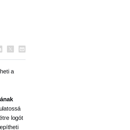
heti a
sának
ulatossá
tre logót
epítheti