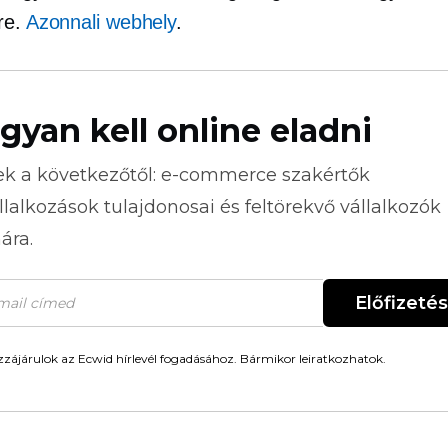
re.
Azonnali webhely
.
gyan kell online eladni
ek a következőtől:
e-commerce
szakértők
llalkozások tulajdonosai és feltörekvő vállalkozók
ára.
Előfizetés
zájárulok az Ecwid hírlevél fogadásához. Bármikor leiratkozhatok.