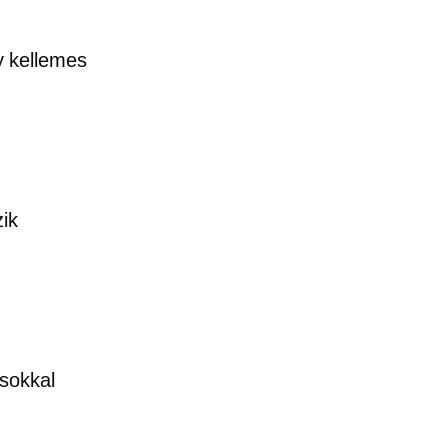
y kellemes
ik
sokkal