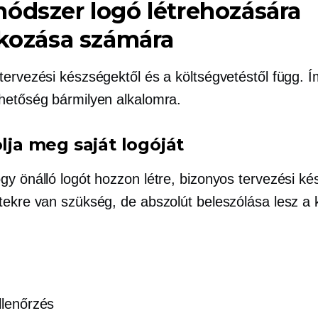
ódszer logó létrehozására
lkozása számára
tervezési készségektől és a költségvetéstől függ. 
hetőség bármilyen alkalomra.
olja meg saját logóját
gy önálló logót hozzon létre, bizonyos tervezési k
tekre van szükség, de abszolút beleszólása lesz a 
.
llenőrzés