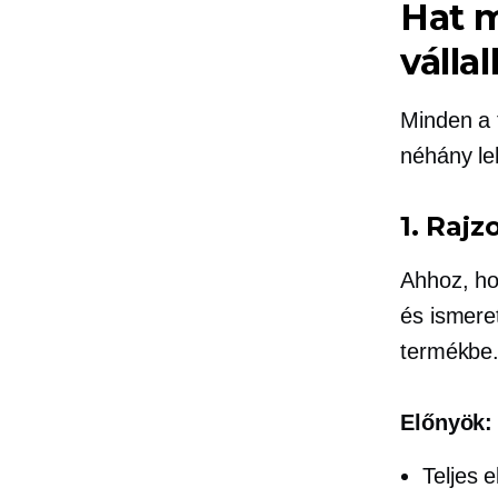
Hat m
válla
Minden a 
néhány le
1. Rajz
Ahhoz, ho
és ismere
termékbe
Előnyök:
Teljes e