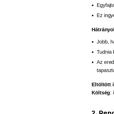
Egyfajt
Ez ing
Hátrányo
Jobb, h
Tudnia 
Az ere
tapaszt
Eltöltött 
Költség
:
2. Ren