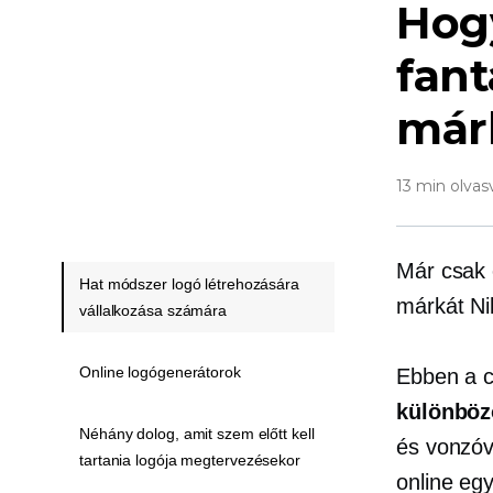
Hogy
fant
már
13 min olvas
Már csak e
Hat módszer logó létrehozására
márkát Ni
vállalkozása számára
Online logógenerátorok
Ebben a c
különböz
Néhány dolog, amit szem előtt kell
és vonzóv
tartania logója megtervezésekor
online egy