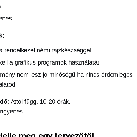
a
yenes
k:
a rendelkezel némi rajzkészséggel
kell a grafikus programok használatát
dmény nem lesz
jó minőségű
ha nincs érdemleges
alatod
idő
: Attól függ.
10-20
órák.
 ingyenes.
delje meg egy tervezőtől