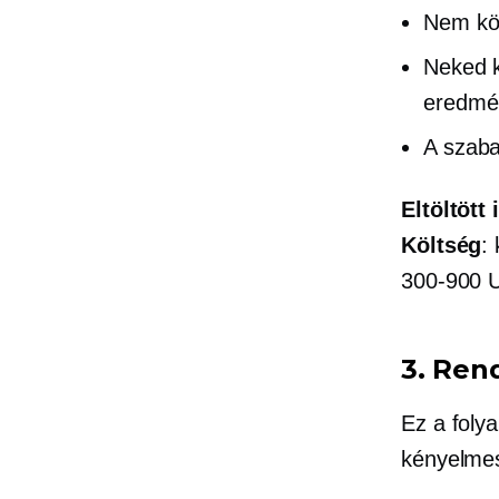
Nem kön
Neked k
eredmén
A szaba
Eltöltött 
Költség
:
300-900 
3. Ren
Ez a foly
kényelme