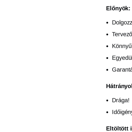
Előnyök:
Dolgozz
Tervező
Könnyű 
Egyedül
Garantá
Hátrányo
Drága!
Időigén
Eltöltött 