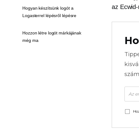
az Ecwid-
Hogyan készítsünk logót a
Logasterrel lépésről lépésre
Hozzon létre logót márkájának
Ho
még ma
Tipp
kisvá
szám
Hoz