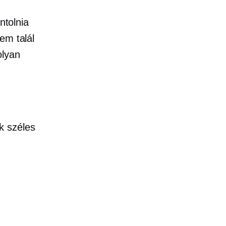
ntolnia
em talál
olyan
k széles