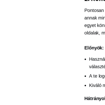
Pontosan l
annak min
egyet kön
oldalak, m
Előnyök:
Használ
választ
A te lo
Kiváló 
Hátrányo