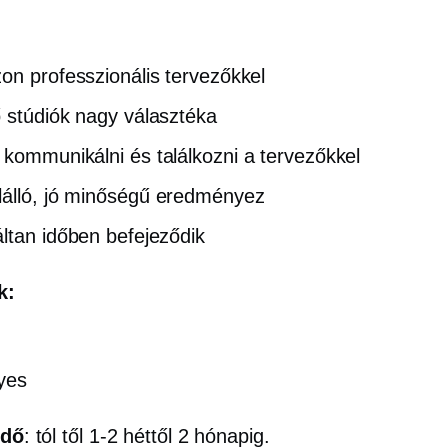
on professzionális tervezőkkel
 stúdiók nagy választéka
kommunikálni és találkozni a tervezőkkel
álló,
jó minőségű
eredményez
ltan időben befejeződik
k:
yes
idő
: tól től
1-2
héttől 2 hónapig.