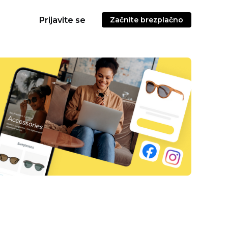
Prijavite se
Začnite brezplačno