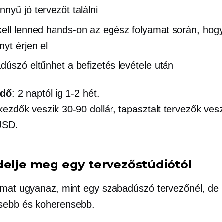
nyű jó tervezőt találni
ell lenned
hands-on
az egész folyamat során, hog
yt érjen el
dúszó eltűnhet a befizetés levétele után
idő
: 2 naptól ig
1-2
hét.
 kezdők veszik
30-90 dollár,
tapasztalt tervezők vesz
USD.
delje meg egy tervezőstúdiótól
amat ugyanaz, mint egy szabadúszó tervezőnél, de 
sebb és koherensebb.